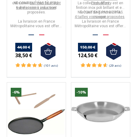
utilisation
NE CONTIENT PAS DE PFAS.
sur tous feux dont
La collection
l'induction.
Affinity
est en
6 dimensions
sur plaques à induction
vous sont
.
finition inox poli brillant et est
proposées.
NE CONTIENT PAS DE PFAS.
le
haut de gamme
de la
4 tailles vous sont proposées
marque.
.
La livraison en France
La livraison en France
Métropolitaine vous est offerte
Métropolitaine vous est offerte
à partir de 50€ d'achats.
à partir de 50€ d'achats.
44,00 €
150,00 €
38,50 €
124,50 €
-6%
-10%