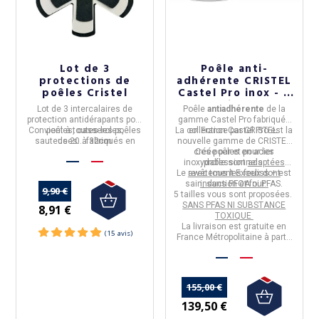
Lot de 3
Poêle anti-
protections de
adhérente CRISTEL
poêles Cristel
Castel Pro inox - 5
tailles
Lot de
3 intercalaires de
Poêle
antiadhérente
de la
protection antidérapants
pour
gamme
Castel Pro
fabriquée
Convient à toutes les poêles
poêles, casseroles,
La collection Castel Pro est la
en
France
par
CRISTEL.
sauteuses...
de 20 à 32cm
fabriqués
en
nouvelle gamme de
CRISTEL
France
par
Cristel
créée par et pour les
Ces poêles en
acier
inoxydable
professionnels.
sont
adaptées
Le
avec tous les feux dont
revêtement Exceliss + est
sain, sans PFOA ni PFAS
induction et four.
.
9,90 €
5 tailles vous sont proposées.
SANS PFAS NI SUBSTANCE
8,91 €
TOXIQUE
La livraison est gratuite en
France Métropolitaine à partir
de 50€ d'achats.
155,00 €
139,50 €