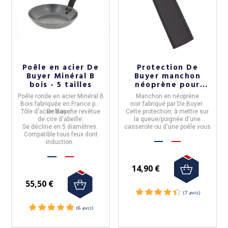
Poêle en acier De
Protection De
Buyer Minéral B
Buyer manchon
bois - 5 tailles
néoprène pour
poêle casserole
Poêle
ronde en
acier Minéral B
Manchon en néoprène
Bois
fabriquée en
France
par
noir
fabriqué par
De Buyer
.
Tôle d'acier blanche revêtue
De Buyer.
Cette protection, à mettre sur
de cire d'abeille.
la queue/poignée d'une
Se décline en 5 diamètres.
casserole ou d'une poêle vous
Compatible tous feux dont
évitera de trop ressentir la
induction.
chaleur.
14,90 €
55,50 €