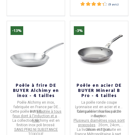
-13%
-3%
(14 avis)
Poêle à frire DE
Poêle en acier DE
BUYER Alchimy en
BUYER Mineral B
inox - 4 tailles
Pro - 4 tailles
Poêle Alchimy
en
inox
,
La
poêle ronde coupe
fabriquée en
France
par
DE
Lyonnaise
est en
acier
et est
Cette poêle est
BUYER.
adaptée à tous
fabriquée en
Compatible tous feux dont
France
par
De
feux dont à l'induction et au
induction.
Buyer.
La
collection Alchimy
four.
est en
Plusieurs diamètres vous sont
finition inox poli brossé.
proposées
: 20cm, 24cm,
SANS PFAS NI SUBSTANCE
La livraison est gratuite en
28cm et 32cm.
TOXIQUE
France Métropolitaine à partir