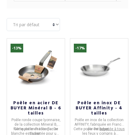
-13%
-17%
(10 avis)
Poêle en acier DE
Poêle en inox DE
BUYER Minéral B - 6
BUYER Affinity - 4
tailles
tailles
Poêle ronde coupe lyonnaise,
Poêle
en
inox de la collection
de la collection
Mineral B,
AFFINITY,
fabriquée en
France
fabriquée en
Cette
poêle en tôle d'acier
France
par
De
Cette poêle est
par
De Buyer.
adaptée à tous
blanche
est adaptée pour une
Buyer
.
les feux y compris à