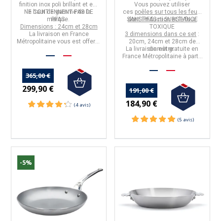
finition inox poli brillant et est
Vous pouvez utiliser
NE CONTIENNENT PAS DE
le
haut de gamme
de la
ces
poêles sur tous les feux,
marque.
PFAS.
SANS PFAS ni SUBSTANCE
dont l'induction et le four.
Dimensions : 24cm et 28cm
TOXIQUE
La livraison en France
3 dimensions dans ce set
:
Métropolitaine vous est offerte
20cm, 24cm et 28cm de
à partir de 50€ d'achats.
La livraison est gratuite en
diamètre.
France Métropolitaine à partir
de 50€ d'achats.
365,00 €
299,90 €
191,00 €
184,90 €
-5%