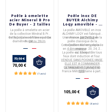
Poêle à omelette
Poêle inox DE
acier Mineral B Pro
BUYER Alchimy
De Buyer - 2 tailles
Loqy amovible - 4
(15 avis)
tailles
La
poêle à omelette
en
acier
La
poêle AMOVIBLE en inox
de la collection
Minéral B Pro
ALCHIMY LOQY
est fabriquée
Cette poêle se décline en deux
est
fabriquée en France
par
De
Une version
en
France
par
AMOVIBLE
De Buyer
de la
.
diamètres :
Buyer
24 ou 28cm
.
.
poêle classique de la
Cette poêle vous est proposée
collection Alchimy, de la
en
4 dimensions
marque.
: 20, 24, 28
La poêle est compatible tous
ou 32cm.
feux dont induction et four.
73,50 €
VENDUE SANS POIGNEE/ANSE,
ELLE EST A COMMANDER
70,00 €
La livraison est gratuite en
SEPAREMENT SUR NOTRE
France Métropolitaine à partir
SITE
.
de 50€ d'achats.
105,00 €