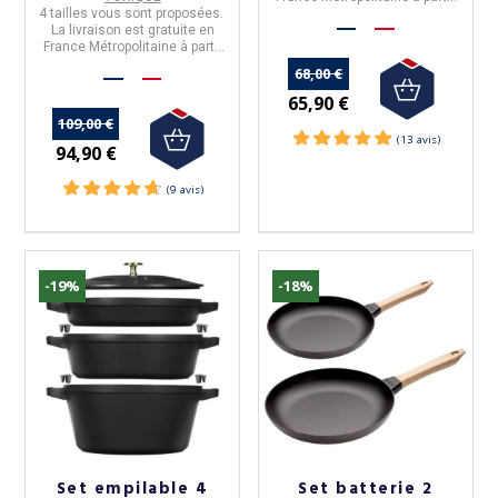
4 tailles
vous sont proposées.
de 50€ d'achats.
La livraison est gratuite en
France Métropolitaine à partir
de 50€ d'achats.
68,00 €
65,90 €
109,00 €
94,90 €
-19%
-18%
Set empilable 4
Set batterie 2