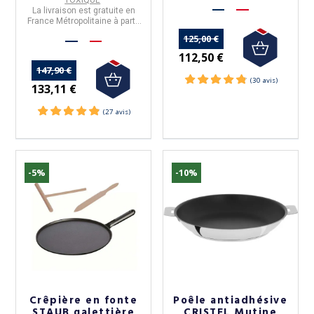
TOXIQUE
d'achats.
La livraison est gratuite en
France Métropolitaine à partir
de 50€ d'achats.
125,00 €
112,50 €
147,90 €
133,11 €
-5%
-10%
Crêpière en fonte
Poêle antiadhésive
STAUB galettière
CRISTEL Mutine