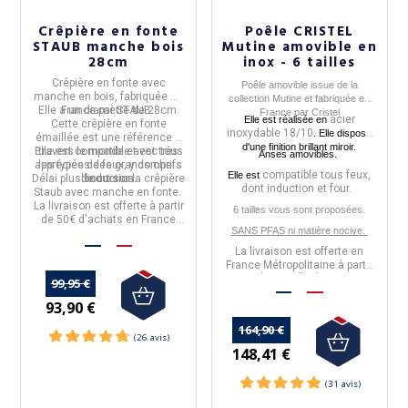
Crêpière en fonte
Poêle CRISTEL
STAUB manche bois
Mutine amovible en
28cm
inox - 6 tailles
Crêpière en fonte
avec
Poêle amovible
issue de la
manche en bois, fabriquée en
collection
Mutine
et fabriquée en
Elle a un
France
diamètre de 28cm
par
STAUB
.
.
France
par
Cristel
acier
Elle est réalisée en
Cette
crêpière en fonte
inoxydable
18/10
. Elle dispose
émaillée
est une référence à
d'une f
inition brillant miroir.
Elle est
travers le monde et est très
compatible avec tous
Anses amovibles.
appréciées des grands chefs
les types de feux, y compris
compatible tous feux,
Elle est
Délai plus court sur la
de cuisine.
l'induction
.
crêpière
dont induction et four.
Staub avec manche en fonte
.
La livraison est offerte à partir
6 tailles vous sont proposées.
de 50€ d'achats en France
SANS PFAS ni matière nocive.
Métropolitaine.
La livraison est offerte en
France Métropolitaine à partir
de 50€ d'achats.
99,95 €
93,90 €
164,90 €
148,41 €