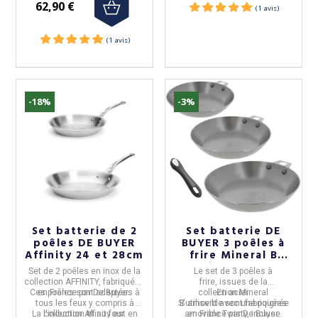
62,90 €
(11 avis)
-18%
-3%
Set batterie de 2
Set batterie DE
poêles DE BUYER
BUYER 3 poêles à
Affinity 24 et 28cm
frire Mineral B
amovible 20, 24 et
Set de 2 poêles
en
inox de la
Le set de
3 poêles à
28cm + poignée
collection AFFINITY,
fabriquées
frire,
issues de la
Ces poêles sont
en
France
par
De Buyer.
adaptées à
collection
En
acier
Mineral
.
tous les feux y compris à
S'utilisent avec une poignée
B
amovible
sont fabriquées
La collection
l'induction et au four.
Affinity
est en
amovible
en
France
Twisty, incluse.
par
De Buyer.