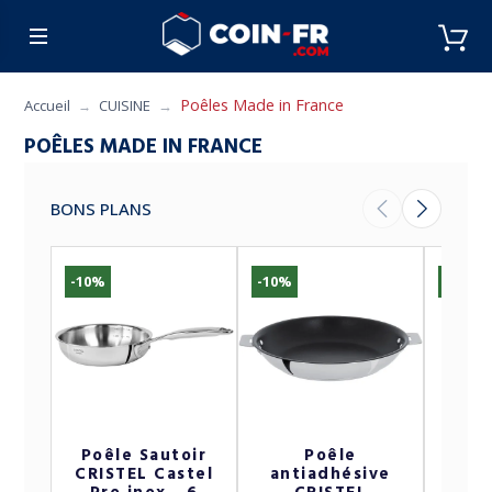
% BONS PLANS
CUISINE
MOBILIER
ART 
Poêles Made in France
Accueil
CUISINE
POÊLES MADE IN FRANCE
BONS PLANS
-10%
-10%
-13%
Poêle Sautoir
Poêle
Poêle
CRISTEL Castel
antiadhésive
inox