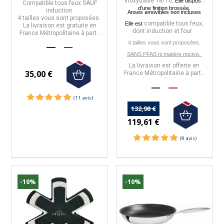
inoxydable
18/10
. Elle dispose
Compatible tous feux SAUF
d'une f
inition brossée.
induction.
Anses amovibles non incluses
4 tailles
vous sont proposées.
compatible tous feux,
Elle est
La livraison est gratuite en
dont induction et four.
France Métropolitaine à partir
de 50€ d'achats.
4 tailles vous sont proposées.
SANS PFAS ni matière nocive.
La livraison est offerte en
35,00 €
France Métropolitaine à partir
de 50€ d'achats.
(27 avis)
132,90 €
119,61 €
-10%
-10%