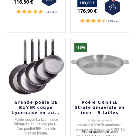
116,50 €
183,00 €
176,90 €
-10%
Grande poêle DE
Poêle CRISTEL
BUYER coupe
Strate amovible en
Lyonnaise en acier
inox - 5 tailles
- 5 tailles
Poêle coupe La Lyonnaise
Poêle
issue de la
fabriquée en
France
par
DE
collection
STRATE amovible
et
Ces poêles sont en
BUYER.
tôle
fabriquée en
France
par
CRISTEL
acier
Elle est réalisée en
d'acier bleuie.