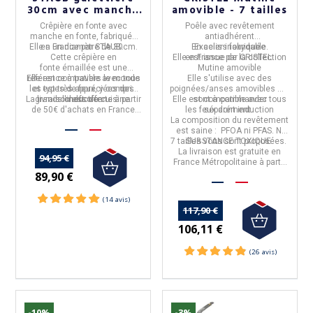
30cm avec manche
amovible - 7 tailles
en fonte
Crêpière en fonte
avec
Poêle avec revêtement
manche en fonte, fabriquée
antiadhérent
Elle a un
en
France
diamètre de 30cm
par
STAUB
.
.
En
Exceliss
acier inoxydable.
fabriquée
Cette
crêpière en
Elle est
en
France
issue de la collection
par
CRISTEL.
fonte
émaillée
est une
Mutine amovible
Elle est
référence à travers le monde
compatible avec tous
Elle s'utilise avec des
les types de feux, y compris
et est très appréciées des
poignées/anses amovibles qui
La livraison est offerte à partir
grands chefs de cuisine.
l'induction
.
Elle est
sont à commander
compatible avec tous
de 50€ d'achats en France
les feux dont induction
séparément.
Métropolitaine.
La
composition du revêtement
est saine : PFOA ni PFAS.
NI
7 tailles
SUBSTANCE TOXIQUE
vous sont proposées.
La livraison est gratuite en
94,95 €
France Métropolitaine à partir
de 50€ d'achats.
89,90 €
117,90 €
106,11 €
(26 avis)
-10%
-3%