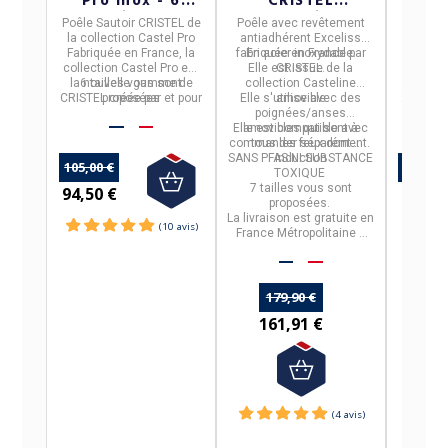
Pro inox - 6
CRISTEL
Buyer
tailles
Casteline
Poêle Sautoir
CRISTEL
de
Poêle avec revêtement
Po
amovible - 7
la collection
Castel Pro
antiadhérent Exceliss
Milad
tailles
Fabriquée en France, la
fabriquée en
En
acier inoxydable.
France
par
Cette 
Franc
collection Castel Pro est
Elle est
CRISTEL.
issue de la
tous fe
la nouvelle gamme de
6 tailles vous sont
collection Casteline
vous e
2 tai
CRISTEL
proposées
créée par et pour
Elle s'utilise avec des
amovible
24cm et
p
les professionnels.
poignées/anses
inox
Elle est
amovibles qui sont à
compatible avec
commander séparément.
tous les feux dont
SANS PFAS NI SUBSTANCE
induction
105,00 €
113,00 
TOXIQUE
7 tailles
vous sont
94,50 €
97,90
proposées.
La livraison est gratuite en
France Métropolitaine à
partir de 50€ d'achats.
179,90 €
161,91 €