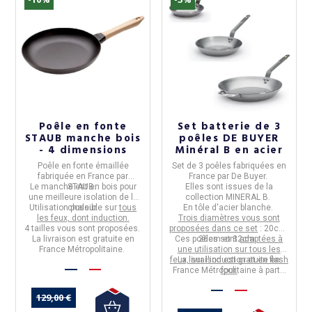
Poêle en fonte
Set batterie de 3
STAUB manche bois
poêles DE BUYER
- 4 dimensions
Minéral B en acier
Poêle
en
fonte émaillée
Set de 3 poêles
fabriquées en
fabriquée en
France
par
France
par
De Buyer.
Le manche est en
STAUB
.
bois
pour
Elles sont issues de la
une meilleure isolation de la
collection MINERAL B.
Utilisation possible sur
chaleur.
tous
En tôle d'acier blanche.
les feux, dont induction.
Trois diamètres vous sont
4 tailles
vous sont proposées.
proposées dans ce set
: 20cm,
La livraison est gratuite en
Ces poêles sont
26cm et 32cm.
adaptées à
France Métropolitaine.
une utilisation sur tous les
feux, sur l'induction et en flash
La livraison est gratuite en
France Métropolitaine à partir
four.
de 50€ d'achats.
129,00 €