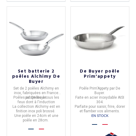
Set batterie 2
De Buyer poêle
poêles Alchimy De
Prim'appety
Buyer
Set de
2 poêles Alchimy
en
Poêle
Prim'Appety
par
De
inox, fabriquées en
France
Buyer
.
Poêles adaptées à tous les
par
De Buyer.
Faite en acier inoxydable AISI
feux dont à l'induction
304.
La
collection Alchimy
est en
Parfaite pour saisir, frire, dorer
finition inox poli brossé.
et flamber vos aliments.
Une poêle en 24cm et une
EN STOCK
poêle en 28cm.