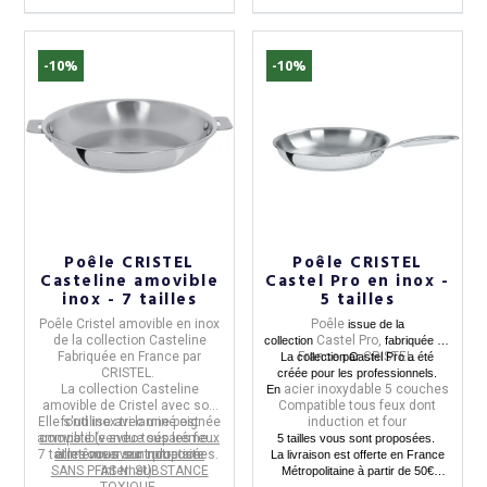
-10%
-10%
Poêle CRISTEL
Poêle CRISTEL
Casteline amovible
Castel Pro en inox -
inox - 7 tailles
5 tailles
Poêle Cristel amovible
en
inox
Poêle
issue de la
(101 avis)
de la collection
Casteline
Castel Pro,
collection
fabriquée en
Fabriquée en
France
par
France
CRISTEL.
La collection Castel Pro a été
par
CRISTEL
.
créée pour les professionnels.
La collection
Casteline
acier inoxydable 5 couches
En
amovible de Cristel avec son
Compatible tous feux dont
Elle
fond inox tri laminé est
s'utilise avec une poignée
induction et four
amovible
compatible avec tous les feux
(vendue séparément,
5 tailles vous sont proposées.
7 tailles
et même avec induction.
à retrouver sur notre site
vous sont proposées.
La livraison est offerte en France
SANS PFAS NI SUBSTANCE
internet).
Métropolitaine à partir de 50€