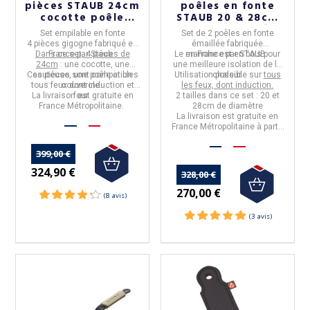
pièces STAUB 24cm
poêles en fonte
cocotte poêle
STAUB 20 & 28cm
sauteuse en fonte -
manche en bois
Set empilable
en fonte
Set de 2 poêles
en
fonte
3 coloris
4
pièces gigogne
fabriqué en
émaillée
fabriquée
Dans ce set, 4 pièces de
France
par
Staub
.
Le manche est en
en
France
par
STAUB
bois
pour
.
24cm
: une cocotte, une
une meilleure isolation de la
Ces pièces sont
sauteuse, une poêle et un
compatibles
Utilisation possible sur
chaleur.
tous
tous feux dont induction et
couvercle.
les feux, dont induction.
La livraison est gratuite en
four.
2 tailles dans ce set : 20 et
France Métropolitaine.
28cm de diamètre
La livraison est gratuite en
France Métropolitaine à partir
de 50€ d'achats
399,00 €
324,90 €
328,00 €
270,00 €
(24 avis)