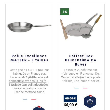
-3%
Poêle Excellence
Coffret Box
MATFER - 3 tailles
Brunchtime De
Buyer
Cette
poêle EXCELLENCE
est
La
Box #Brunchtime
est
fabriquée en
France par
fabriquée en
France
par
De
En acier inoxydable,
MATFER.
elle est
Ce coffret contient une poêle
Buyer
.
compatible avec tous les feux
triblinis, une louche inox et
3 tailles vous sont proposées.
dont le four et l'induction.
une spatule en bois.
Livraison gratuite pour la
France métropolitaine
69,00 €
66,90 €