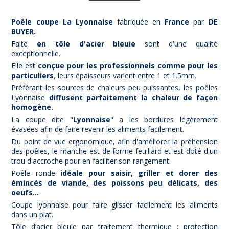
Poêle coupe La Lyonnaise
fabriquée en
France
par
DE
BUYER.
Faite
en tôle d'acier bleuie
sont d'une qualité
exceptionnelle.
Elle est
conçue pour les professionnels comme pour les
particuliers
, leurs épaisseurs varient entre 1 et 1.5mm.
Préférant les sources de chaleurs peu puissantes, les poêles
Lyonnaise
diffusent parfaitement la chaleur de façon
homogène.
La coupe dite "
Lyonnaise
" a les bordures légèrement
évasées afin de faire revenir les aliments facilement.
Du point de vue ergonomique, afin d'améliorer la préhension
des poêles, le manche est de forme feuillard et est doté d'un
trou d'accroche pour en faciliter son rangement.
Poêle ronde
idéale pour saisir, griller et dorer des
émincés de viande, des poissons peu délicats, des
oeufs...
Coupe lyonnaise pour faire glisser facilement les aliments
(5 avis)
dans un plat.
Tôle d’acier bleuie par traitement thermique : protection