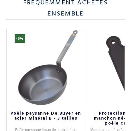
FRÉQUEMMENT ACHETÉS
ENSEMBLE
-5%
Poêle paysanne De Buyer en
Protection 
acier Minéral B - 3 tailles
manchon néop
poêle cass
Poêle paysanne
issue de la collection
Manchon en néoprène no