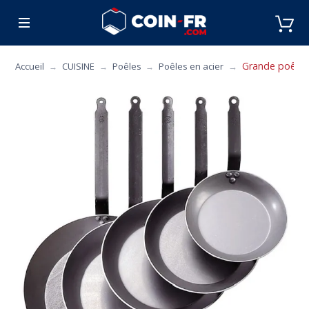
% BONS PLANS
CUISINE
MOBILIER
ART 
Grande poêle D
Accueil
CUISINE
Poêles
Poêles en acier