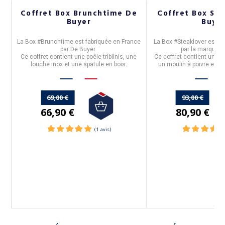
n
Coffret Box Brunchtime De
Coffret Box Ste
Buyer
Buye
n
La
Box #Brunchtime
est fabriquée en
France
La
Box #Steaklover
est fa
par
De Buyer
.
par la marque
D
Ce coffret contient une poêle triblinis, une
Ce coffret contient une po
louche inox et une spatule en bois.
un moulin à poivre et un
nt
69,00 €
93,00 €
66,90 €
80,90 €