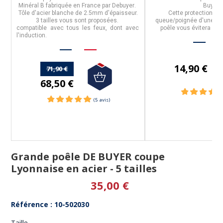
Minéral B
fabriquée en
France
par
Debuyer
.
Buyer
.
Tôle d'acier blanche de 2.5mm d'épaisseur.
Cette protection, à 
3 tailles vous sont proposées.
queue/poignée d'une ca
r.
compatible avec tous les feux, dont avec
poêle vous évitera de t
l'induction.
chaleur
14,90 €
71,90 €
68,50 €
Grande poêle DE BUYER coupe
Lyonnaise en acier - 5 tailles
35,00 €
(1 avis)
Référence : 10-502030
Taille