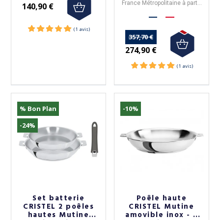
France Métropolitaine à partir
140,90 €
de 50€ d'achats.
357,70 €
274,90 €
% Bon Plan
-10%
-24%
Set batterie
Poêle haute
CRISTEL 2 poêles
CRISTEL Mutine
hautes Mutine
amovible inox - 2