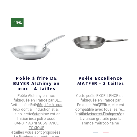
-13%
(27 avis)
Poêle à frire DE
Poêle Excellence
BUYER Alchimy en
MATFER - 3 tailles
inox - 4 tailles
Poêle Alchimy
en
inox
,
Cette
poêle EXCELLENCE
est
fabriquée en
France
par
DE
fabriquée en
France par
Cette poêle est
BUYER.
adaptée à tous
En acier inoxydable,
MATFER.
elle est
feux dont à l'induction et au
compatible avec tous les feux
La
collection Alchimy
four.
est en
3 tailles vous sont proposées.
dont le four et l'induction.
finition inox poli brossé.
Livraison gratuite pour la
SANS PFAS NI SUBSTANCE
France métropolitaine
TOXIQUE
4 tailles
vous sont proposées.
La livraison est gratuite en