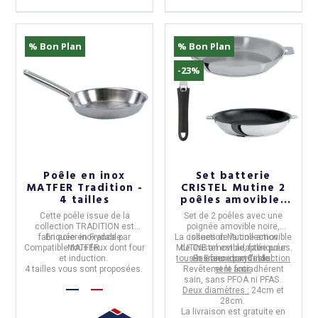
% Bon Plan
% Bon Plan
-23%
Poêle en inox
Set batterie
(15 avis)
MATFER Tradition -
CRISTEL Mutine 2
4 tailles
poêles amovibles
24 et 28cm avec
Cette
poêle
issue de la
Set de 2 poêles avec une
poignée
collection
TRADITION
est
poignée amovible noire,
fabriquée en France par
En
acier inoxydable.
La collection Mutine amovible
issues de la collection
Compatible tous feux dont four
MATFER.
MUTINE amovible,
de Cristel
est adaptée pour
fabriquées
et induction.
tous les feux dont l'induction
en
En
France
acier inoxydable.
par
Cristel.
4 tailles vous sont proposées.
Revêtement antiadhérent
et le four.
sain, sans PFOA ni PFAS.
Deux diamètres :
24cm et
28cm.
La livraison est gratuite en