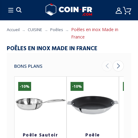
% BONS PLANS
CUISINE
MOBILIER
ART 
Poêles en inox Made in
Accueil
CUISINE
Poêles
France
POÊLES EN INOX MADE IN FRANCE
BONS PLANS
-10%
-10%
-13%
Poêle Sautoir
Poêle
Poêle