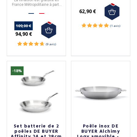
France Métropolitaine à partir
de 50€ d'achats.
62,90 €
109,00 €
94,90 €
-18%
Set batterie de 2
Poêle inox DE
poêles DE BUYER
BUYER Alchimy
Affinity 24 et 28cm
Loqy amovible - 4