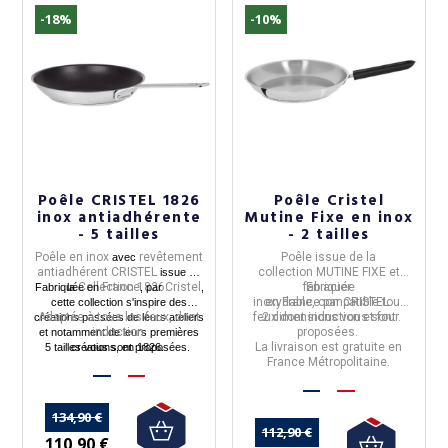
-18%
-10%
Poêle CRISTEL 1826
Poêle Cristel
inox antiadhérente
Mutine Fixe en inox
- 5 tailles
- 2 tailles
Poêle en inox
revêtement
Poêle
issue de la
avec
antiadhérent CRISTEL
collection
MUTINE FIXE
et
issue de
Collection 1826.
France
Cristel
fabriquée
En
acier
Fabriquée en
la
, par
,
inoxydable
en
France
,
compatible tout
par
CRISTEL
.
cette collection s'inspire des
Adaptée à tous les feux, dont
feux dont induction et four.
2 dimensions vous sont
créations passées de leurs ateliers
induction.
proposées.
et notamment de leurs premières
La livraison est gratuite en
5 tailles vous sont proposées.
créations, en 1826.
France Métropolitaine.
134,90 €
112,90 €
110,90 €