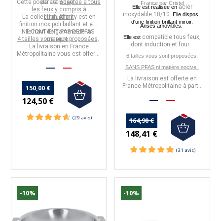
Cette poêle est
par
De Buyer.
adaptée à tous
France
par
Cristel
acier
Elle est réalisée en
les feux y compris à
inoxydable
18/10
. Elle dispose
La collection
l'induction.
Affinity
est en
d'une f
inition brillant miroir.
finition inox poli brillant et est
Anses amovibles.
NE CONTIENT PAS DE PFAS.
le
haut de gamme
de la
compatible tous feux,
Elle est
4 tailles vous sont proposées
marque.
.
dont induction et four.
La livraison en France
Métropolitaine vous est offerte
6 tailles vous sont proposées.
à partir de 50€ d'achats.
SANS PFAS ni matière nocive.
La livraison est offerte en
France Métropolitaine à partir
150,00 €
de 50€ d'achats.
124,50 €
164,90 €
148,41 €
-10%
-10%