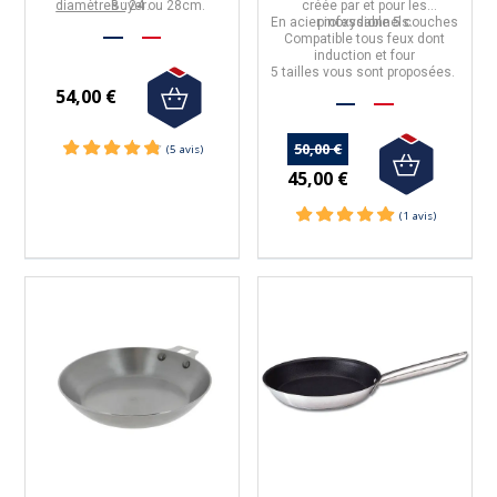
diamètres :
Buyer
24 ou 28cm.
.
créée par et pour les
En
acier inoxydable
professionnels.
5 couches
Compatible tous feux dont
induction et four
5 tailles vous sont proposées.
54,00 €
50,00 €
45,00 €