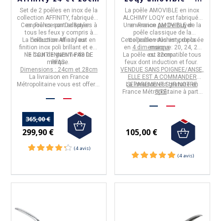
tailles
Set de 2 poêles
en
inox de la
La
poêle AMOVIBLE en inox
collection AFFINITY,
fabriquées
ALCHIMY LOQY
est fabriquée
Ces poêles sont
en
France
par
De Buyer.
adaptées à
Une version
en
France
par
AMOVIBLE
De Buyer
de la
.
tous les feux y compris à
poêle classique de la
La collection
l'induction et au four.
Affinity
est en
Cette poêle vous est proposée
collection Alchimy, de la
finition inox poli brillant et est
en
4 dimensions
marque.
: 20, 24, 28
NE CONTIENNENT PAS DE
le
haut de gamme
de la
La poêle est compatible tous
ou 32cm.
marque.
PFAS.
feux dont induction et four.
Dimensions : 24cm et 28cm
VENDUE SANS POIGNEE/ANSE,
La livraison en France
ELLE EST A COMMANDER
Métropolitaine vous est offerte
La livraison est gratuite en
SEPAREMENT SUR NOTRE
à partir de 50€ d'achats.
France Métropolitaine à partir
SITE
.
de 50€ d'achats.
365,00 €
299,90 €
105,00 €
(26 avis)