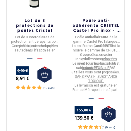
Lot de 3
Poêle anti-
protections de
adhérente CRISTEL
poêles Cristel
Castel Pro inox - 5
tailles
Lot de
3 intercalaires de
Poêle
antiadhérente
de la
protection antidérapants
pour
gamme
Castel Pro
fabriquée
Convient à toutes les poêles
poêles, casseroles,
La collection Castel Pro est la
en
France
par
CRISTEL.
sauteuses...
de 20 à 32cm
fabriqués
en
nouvelle gamme de
CRISTEL
France
par
Cristel
créée par et pour les
Ces poêles en
acier
inoxydable
professionnels.
sont
adaptées
Le
avec tous les feux dont
revêtement Exceliss + est
sain, sans PFOA ni PFAS
induction et four.
.
9,90 €
5 tailles vous sont proposées.
SANS PFAS NI SUBSTANCE
8,91 €
TOXIQUE
La livraison est gratuite en
France Métropolitaine à partir
de 50€ d'achats.
155,00 €
139,50 €