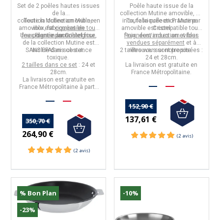
amovibles inox 24
tailles
Set de 2 poêles hautes
issues
Poêle haute
issue de la
et 28cm avec
de la
collection
Mutine amovible
, en
poignée
collection
Toute la collection Mutine
Mutine
amovible, en
inox
Toute la collection
, fabriquée en
France
Mutine
par
amovible est
inox, fabriquées en
compatible
tous
amovible
est
Cristel
compatible
tous
Une
feux, dont induction et four.
poignée amovible grise,
France
par
Cristel
Poignées/anses amovibles
feux, dont induction et four.
de la collection Mutine est
vendues séparément
et à
SANS PFAS ni substance
inclue dans ce set.
2 tailles vous sont proposées :
retrouver sur notre site.
toxique.
24 et 28cm.
2 tailles dans ce set
: 24 et
La livraison est gratuite en
28cm.
France Métropolitaine.
La livraison est gratuite en
France Métropolitaine à partir
de 50€ d'achats.
152,90 €
137,61 €
350,70 €
264,90 €
% Bon Plan
-10%
-23%