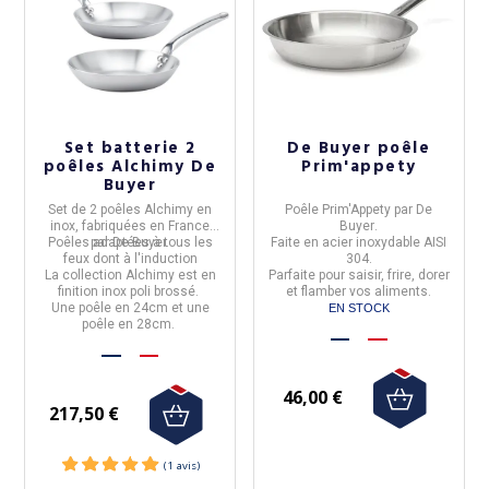
Set batterie 2
De Buyer poêle
poêles Alchimy De
Prim'appety
Buyer
Set de
2 poêles Alchimy
en
Poêle
Prim'Appety
par
De
inox, fabriquées en
France
Buyer
.
Poêles adaptées à tous les
par
De Buyer.
Faite en acier inoxydable AISI
feux dont à l'induction
304.
La
collection Alchimy
est en
Parfaite pour saisir, frire, dorer
finition inox poli brossé.
et flamber vos aliments.
Une poêle en 24cm et une
EN STOCK
poêle en 28cm.
46,00 €
217,50 €