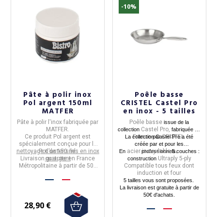
-10%
Pâte à polir inox
Poêle basse
Pol argent 150ml
CRISTEL Castel Pro
MATFER
en inox - 5 tailles
Pâte à polir l'inox
fabriquée par
Poêle basse
issue de la
MATFER
.
Castel Pro,
collection
fabriquée en
Ce produit Pol argent est
France
CRISTEL.
La collection Castel Pro a été
par
spécialement conçue pour le
créée par et pour les
nettoyage d'ustensiles en inox
Pot de 150 ml.
acier inoxydable
En
professionnels.
5 couches :
Livraison gratuite en France
ou argent
Ultraply 5-ply
construction
Métropolitaine à partir de 50€
Compatible tous feux dont
d'achats.
induction et four
5 tailles vous sont proposées.
La livraison est gratuite à partir de
50€ d'achats.
28,90 €