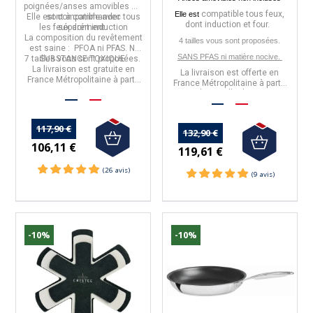
poignées/anses amovibles qui
compatible tous feux,
Elle est
Elle est
sont à commander
compatible avec tous
dont induction et four.
les feux dont induction
séparément.
La
composition du revêtement
4 tailles vous sont proposées.
est saine : PFOA ni PFAS.
NI
SANS PFAS ni matière nocive.
7 tailles
SUBSTANCE TOXIQUE
vous sont proposées.
La livraison est gratuite en
La livraison est offerte en
France Métropolitaine à partir
France Métropolitaine à partir
de 50€ d'achats.
de 50€ d'achats.
117,90 €
132,90 €
106,11 €
119,61 €
-10%
-10%