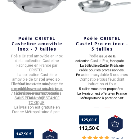
Poêle CRISTEL
Poêle CRISTEL
Casteline amovible
Castel Pro en inox -
inox - 7 tailles
5 tailles
Poêle Cristel amovible
en
inox
Poêle
issue de la
de la collection
Casteline
Castel Pro,
collection
fabriquée en
Fabriquée en
France
par
France
CRISTEL.
La collection Castel Pro a été
par
CRISTEL
.
créée pour les professionnels.
La collection
Casteline
acier inoxydable 5 couches
En
amovible de Cristel avec son
Compatible tous feux dont
Elle
fond inox tri laminé est
s'utilise avec une poignée
induction et four
amovible
compatible avec tous les feux
(vendue séparément,
5 tailles vous sont proposées.
7 tailles
et même avec induction.
à retrouver sur notre site
vous sont proposées.
La livraison est offerte en France
SANS PFAS NI SUBSTANCE
internet).
Métropolitaine à partir de 50€
TOXIQUE
d'achats.
La livraison est gratuite en
France Métropolitaine à partir
de 50€ d'achats.
125,00 €
112,50 €
147,90 €