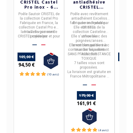
CRISTEL Castel
antiadhésive
inox
Pro inox - 6
CRISTEL
Buyer
tailles
Casteline
Poêle Sautoir
CRISTEL
de
Poêle avec revêtement
Po
amovible - 7
la collection
Castel Pro
antiadhérent Exceliss
Milad
tailles
Fabriquée en France, la
fabriquée en
En
acier inoxydable.
France
par
Cette 
Franc
collection Castel Pro est
Elle est
CRISTEL.
issue de la
tous fe
la nouvelle gamme de
6 tailles vous sont
collection Casteline
vous e
2 tai
CRISTEL
proposées
créée par et pour
Elle s'utilise avec des
amovible
24cm et
p
les professionnels.
poignées/anses
inox
Elle est
amovibles qui sont à
compatible avec
commander séparément.
tous les feux dont
SANS PFAS NI SUBSTANCE
induction
105,00 €
113,00 
TOXIQUE
7 tailles
vous sont
94,50 €
97,90
proposées.
La livraison est gratuite en
France Métropolitaine à
partir de 50€ d'achats.
179,90 €
161,91 €