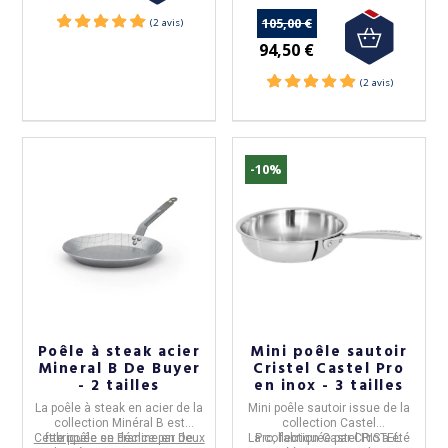
105,00 €
94,50 €
-10%
(4 avis)
Poêle à steak acier
Mini poêle sautoir
Mineral B De Buyer
Cristel Castel Pro
- 2 tailles
en inox - 3 tailles
La
poêle à steak
en
acier
de la
Mini poêle sautoir
issue de la
collection
Minéral B
est
collection
Castel
Cette poêle se décline en deux
fabriquée en France
par
De
La collection Castel Pro a été
Pro,
fabriquée par
CRISTEL.