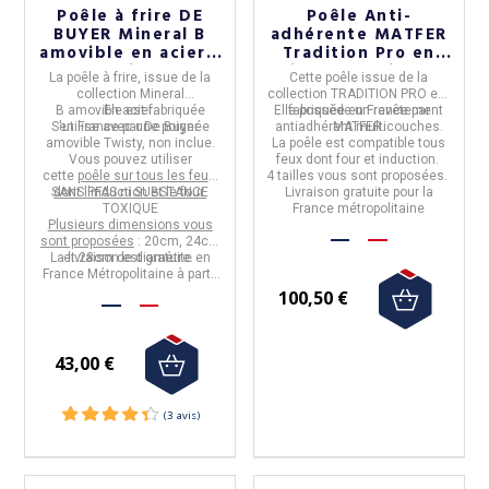
Poêle à frire DE
Poêle Anti-
BUYER Mineral B
adhérente MATFER
amovible en acier -
Tradition Pro en
3 tailles
inox - 4 tailles
La
poêle à frire,
issue de la
Cette
poêle
issue de la
collection
Mineral
collection
TRADITION PRO
est
B
amovible
En
acier
est fabriquée
.
Elle possède un
fabriquée en
France
revêtement
par
S'utilise avec une poignée
en
France
par
De Buyer.
antiadhérent
MATFER.
multicouches.
amovible
Twisty, non inclue.
La poêle est
compatible tous
Vous pouvez utiliser
feux dont four et induction.
cette
poêle sur tous les feux,
4 tailles vous sont proposées.
SANS PFAS ni SUBSTANCE
dont l'induction et le four.
Livraison gratuite pour la
TOXIQUE
France métropolitaine
Plusieurs dimensions vous
sont proposées
: 20cm, 24cm
La livraison est gratuite en
et 28cm de diamètre.
France Métropolitaine à partir
(1 avis)
de 50€ d'achats.
100,50 €
43,00 €