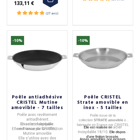
133,11 €
-10%
-10%
Poêle antiadhésive
Poêle CRISTEL
CRISTEL Mutine
Strate amovible en
amovible - 7 tailles
inox - 5 tailles
(29 avis)
Poêle avec revêtement
Poêle
issue de la
antiadhérent
collection
STRATE amovible
et
En
Exceliss
acier inoxydable.
fabriquée
fabriquée en
France
par
CRISTEL
acier
Elle est réalisée en
Elle est
en
France
issue de la collection
par
CRISTEL.
inoxydable
18/10
. Elle dispose
Mutine amovible
d'une f
inition brossée.
Elle s'utilise avec des
Anses amovibles non incluses