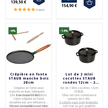
139,50 €
154,90 €
-6%
-14%
Crêpière en fonte
Lot de 2 mini
STAUB manche bois
cocottes STAUB
28cm
rondes 12cm - 2
coloris
Crêpière en fonte
avec
Set de 2 Mini cocottes 12cm
manche en bois, fabriquée en
STAUB.
Elle a un
France
diamètre de 28cm
par
STAUB
.
.
Elles ont une contenance
Cette
crêpière en fonte
unitaire de
0.40L.
émaillée
est une référence à
2 coloris vous sont proposés
:
Elle est
travers le monde et est très
compatible avec tous
noir mat ou gris graphite