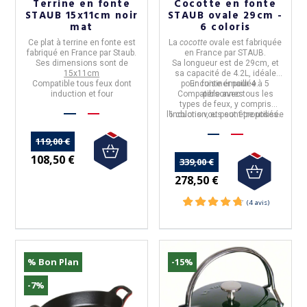
Terrine en fonte
Cocotte en fonte
STAUB 15x11cm noir
STAUB ovale 29cm -
mat
6 coloris
Ce
plat à terrine
en
fonte
est
La
cocotte
ovale
est fabriquée
fabriqué en
France
par
Staub
.
en
France
par
STAUB
.
Ses dimensions sont de
Sa longueur est de
29cm
, et
15x11cm
sa capacité de
4.2L
, idéale
Compatible tous feux dont
pour cuisiner pour
En fonte émaillée.
4 à 5
induction et four
Compatible avec tous les
personnes
.
types de feux, y compris
l'induction, et peut être utilisée
6 coloris
vous sont proposés.
au four.
119,00 €
108,50 €
339,00 €
278,50 €
% Bon Plan
-15%
-7%