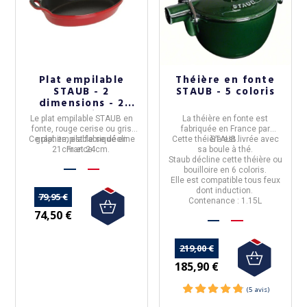
Plat empilable
Théière en fonte
STAUB - 2
STAUB - 5 coloris
dimensions - 2
coloris
Le
plat empilable STAUB
en
La
théière en fonte
est
fonte, rouge cerise ou gris
fabriquée en
France
par
Ce plat empilable se décline
graphite, est fabriqué en
Cette théière est livrée avec
STAUB
.
21cm et 24cm.
France.
sa boule à thé.
Staub décline cette théière ou
bouilloire en
6 coloris.
Elle est
compatible tous feux
dont induction.
79,95 €
Contenance : 1.15L
74,50 €
219,00 €
185,90 €