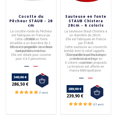
Cocotte du
Sauteuse en fonte
Pêcheur STAUB - 28
STAUB Chistera
cm
28cm - 6 coloris
La
cocotte ronde du Pêcheur
La
sauteuse Staub Chistera
a
est fabriquée en
France par
un diamètre de
28cm
.
Cette cocotte en
STAUB.
fonte
Elle est
fabriquée en France
émaillée
a un
diamètre de 28
par
STAUB
cm
Elle est compatible tous feux
et est proposée en coloris
Cette sauteuse au couvercle
dont induction et four.
unique
bleu intense
.
bombé dont le relief rappelle le
Elle est idéale pour cuisiner
Chistera de la pelote basque
Compatible tous feux dont
pour
4 à 5 personnes
.
permet un arrosage en
induction et four.
6 coloris
vous sont proposés
continu.
La livraison est offerte en
France Métropolitaine.
349,00 €
286,50 €
289,00 €
239,90 €