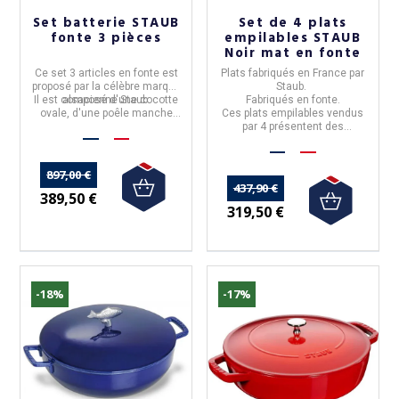
Set batterie STAUB
Set de 4 plats
fonte 3 pièces
empilables STAUB
(26 avis)
Noir mat en fonte
Ce set 3 articles en
fonte
est
Plats fabriqués en France par
proposé par la célèbre marque
Staub.
Il est composé d'une cocotte
alsacienne
Staub
.
Fabriqués en fonte.
ovale, d'une poêle manche
Ces plats empilables vendus
bois, et d'une Chistera.
par 4 présentent des
dimensions de : 21cm, 24cm,
28cm, et 32cm
897,00 €
437,90 €
389,50 €
319,50 €
-18%
-17%