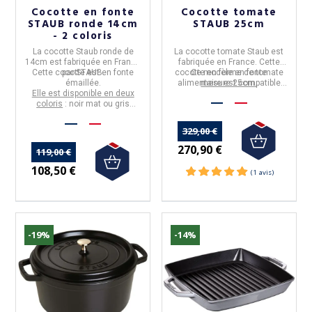
Cocotte en fonte
Cocotte tomate
STAUB ronde 14cm
STAUB 25cm
- 2 coloris
La
cocotte Staub ronde
de
La
cocotte tomate Staub
est
14cm
est fabriquée en
France
fabriquée en France. Cette
Cette cocotte est en fonte
par STAUB.
cocotte en forme de tomate
Ce modèle en fonte
émaillée.
alimentaire est compatible
mesure 25cm.
Elle est disponible en deux
avec toutes les sources de
coloris
: noir mat ou gris
chaleur dont l'induction.
graphite
329,00 €
270,90 €
119,00 €
108,50 €
-19%
-14%