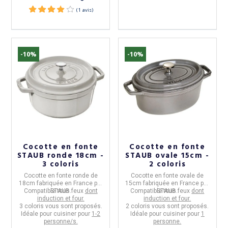
-10%
-10%
Cocotte en fonte
Cocotte en fonte
STAUB ronde 18cm -
STAUB ovale 15cm -
3 coloris
2 coloris
Cocotte en fonte ronde de
Cocotte en fonte ovale de
18cm
fabriquée en
France
par
15cm
fabriquée en
France
par
Compatible tous feux
STAUB
.
dont
Compatible tous feux
STAUB
.
dont
induction et four.
induction et four.
3 coloris
vous sont proposés.
2 coloris
vous sont proposés.
Idéale pour cuisiner pour
1-2
Idéale pour cuisiner pour
1
personne/s.
personne.