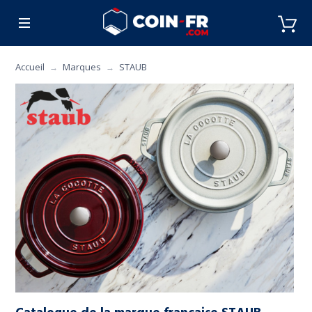
% BONS PLANS
CUISINE
MOBILIER
ART 
Accueil
Marques
STAUB