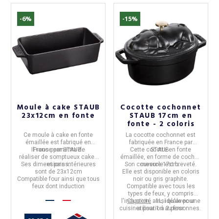
-6%
-15%
Moule à cake STAUB
Cocotte cochonnet
23x12cm en fonte
STAUB 17cm en
fonte - 2 coloris
Ce
moule à cake
en fonte
La
cocotte cochonnet
est
émaillée est
fabriqué en
fabriquée en
France par
Il vous permettra de
France par STAUB.
Cette cocotte en
STAUB
.
fonte
réaliser de somptueux cakes
émaillée
, en forme de cochon
Ses dimensions intérieures
et pains.
Son couvercle est breveté.
mesure
17cm.
sont de
23x12cm
Elle est disponible en coloris
Compatible four ainsi que tous
noir ou gris graphite.
feux dont induction
Compatible avec tous les
types de feux, y compris
l'induction, ainsi qu'avec une
Capacité
: 1L, idéale pour
cuisiner pour 1 à 2 personnes.
utilisation au four.