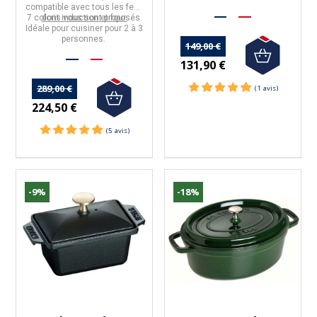
compatible avec tous les feux
7 coloris
dont induction et four.
vous sont proposés.
Idéale pour cuisiner pour
2 à 3
personnes.
149,00 €
131,90 €
289,00 €
224,50 €
-9%
-18%