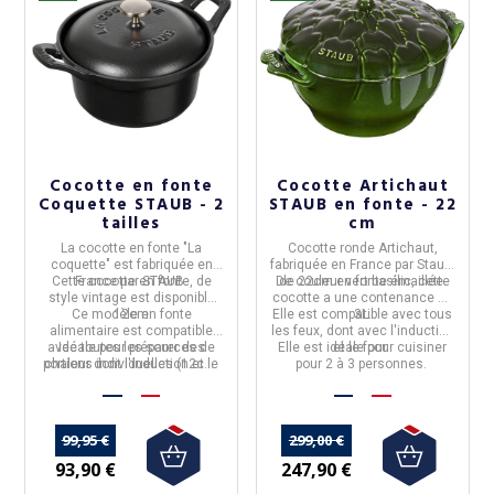
Cocotte en fonte
Cocotte Artichaut
Coquette STAUB - 2
STAUB en fonte - 22
tailles
cm
La
cocotte en fonte "La
Cocotte ronde Artichaut,
coquette"
est fabriquée en
fabriquée en
France
par
Staub,
Cette cocotte en fonte, de
France
par
STAUB
.
De couleur
de
22cm en fonte émaillée.
vert basilic
, cette
style vintage est disponible
cocotte a une contenance de
Ce modèle en fonte
12cm
Elle est
compatible avec tous
3L.
alimentaire est
compatible
les feux, dont avec l'induction
avec toutes les sources de
Idéale pour préparer des
Elle est idéale pour cuisiner
et le four.
portions individuelles (12cm)
chaleur dont l'induction et le
pour 2 à 3 personnes.
ou des portions pour 2 (20cm)
four.
99,95 €
299,00 €
93,90 €
247,90 €