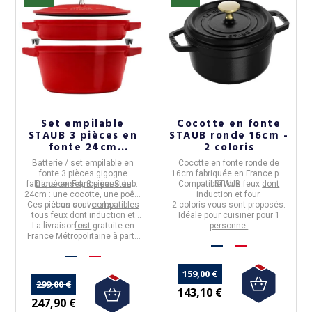
Set empilable
Cocotte en fonte
STAUB 3 pièces en
STAUB ronde 16cm -
fonte 24cm
2 coloris
cocotte poêle - 3
Batterie / set empilable
en
Cocotte en fonte ronde de
coloris
fonte
3 pièces gigogne
16cm
fabriquée en
France
par
fabriqué en
Dans ce set, 3 pièces de
France
par
Staub
.
Compatible tous feux
STAUB
.
dont
24cm :
une cocotte, une poêle
induction et four.
Ces pièces sont
et un couvercle.
compatibles
2 coloris
vous sont proposés.
tous feux dont induction et
Idéale pour cuisiner pour
1
La livraison est gratuite en
four.
personne.
France Métropolitaine à partir
de 50€ d'achats.
159,00 €
299,00 €
143,10 €
247,90 €