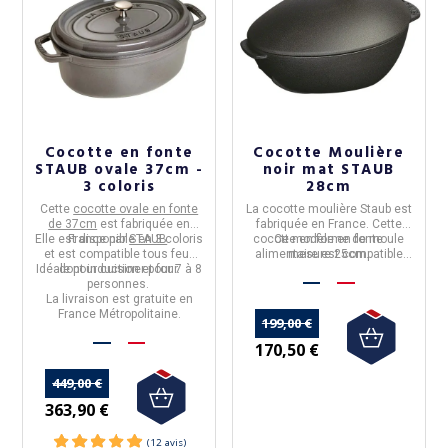
Cocotte en fonte
Cocotte Moulière
STAUB ovale 37cm -
noir mat STAUB
3 coloris
28cm
Cette
cocotte ovale en fonte
La
cocotte moulière Staub
est
de 37cm
est fabriquée en
fabriquée en France. Cette
Elle est disponible en
France
par
STAUB
3 coloris
.
cocotte en forme de moule
Ce modèle en fonte
et est
compatible tous feux
alimentaire est compatible
mesure 25cm.
Idéale pour cuisiner pour
dont induction et four.
7 à 8
avec toutes les sources de
personnes.
chaleur dont l'induction.
La livraison est gratuite en
France Métropolitaine.
199,00 €
170,50 €
449,00 €
363,90 €