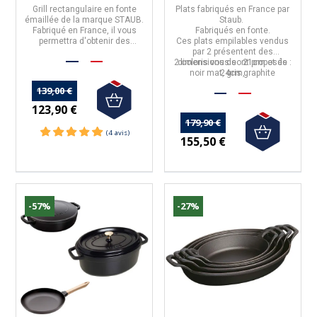
Grill rectangulaire
en
fonte
Plats fabriqués en France par
émaillée
de la marque
STAUB
.
Staub.
Fabriqué en
France
, il vous
Fabriqués en fonte.
permettra d'obtenir des
Ces plats empilables vendus
cuissons parfaitement
par 2 présentent des
grillées.
2 coloris vous sont proposés :
dimensions de : 21cm et de
noir mat, gris graphite
24cm,
139,00 €
123,90 €
179,90 €
155,50 €
-57%
-27%