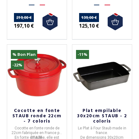
219,00 €
139,00 €
197,10 €
125,10 €
% Bon Plan
-11%
-22%
Cocotte en fonte
Plat empilable
STAUB ronde 22cm
30x20cm STAUB - 2
- 7 coloris
coloris
Cocotte en fonte ronde de
Le
Plat à Four Staub
made in
22cm
fabriquée en
France
par
france.
(1 avis)
En fonte émaillée, elle est
STAUB
.
De dimensions 30x20cm