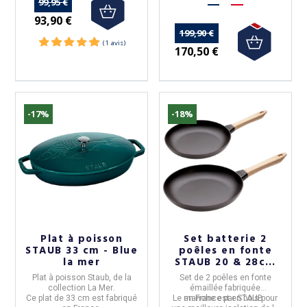
99,95 €
93,90 €
199,90 €
170,50 €
-17%
-18%
(5 avis)
Plat à poisson
Set batterie 2
STAUB 33 cm - Blue
poêles en fonte
la mer
STAUB 20 & 28cm
manche en bois
Plat à poisson
Staub
, de la
Set de 2 poêles
en
fonte
collection
La Mer
.
émaillée
fabriquée
Ce plat de 33 cm est
fabriqué
Le manche est en
en
France
par
STAUB
bois
pour
.