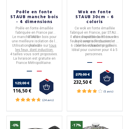
Poêle en fonte
Wok en fonte
STAUB manche bois
STAUB 30cm - 6
- 4 dimensions
coloris
Poêle
en
fonte émaillée
Ce
wok en fonte émaillée
fabriquée en
France
par
fabriqué en
France
, par
STAUB
,
Le manche est en
STAUB
.
bois
pour
Il est
d'un diamètre de
compatible avec tous les
30cm
est
une meilleure isolation de la
feux y compris l'induction et le
livré avec son couvercle
Utilisation possible sur
chaleur.
tous
6 coloris vous sont proposés.
bombé et sa demi grille.
four
.
les feux, dont induction.
Idéal pour cuisiner pour
4 à 5
4 tailles
vous sont proposées.
personnes.
La livraison est gratuite en
France Métropolitaine.
279,00 €
232,50 €
129,00 €
116,50 €
(12 avis)
-6%
-17%