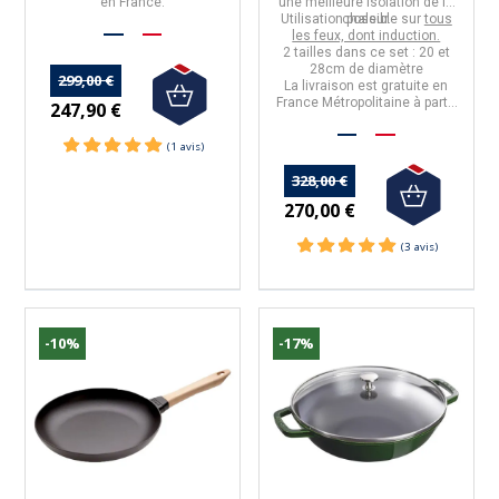
en France
.
une meilleure isolation de la
Utilisation possible sur
chaleur.
tous
les feux, dont induction.
2 tailles dans ce set : 20 et
28cm de diamètre
299,00 €
La livraison est gratuite en
France Métropolitaine à partir
247,90 €
de 50€ d'achats
328,00 €
270,00 €
-10%
-17%