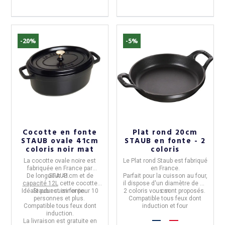
-20%
-5%
Cocotte en fonte
Plat rond 20cm
STAUB ovale 41cm
STAUB en fonte - 2
coloris noir mat
coloris
La
cocotte ovale noire
est
Le
Plat rond Staub
est fabriqué
fabriquée en
France
par
en France.
De
longueur 41cm et de
STAUB
.
Parfait pour la cuisson au four,
capacité 12L
cette cocotte
il dispose d'un
diamètre de 20
Idéale pour cuisiner pour
Staub est
en fonte.
10
2 coloris
vous sont proposés.
cm
personnes et plus.
Compatible tous feux dont
(1 avis)
Compatible
tous feux dont
induction et four
induction.
La livraison est gratuite en