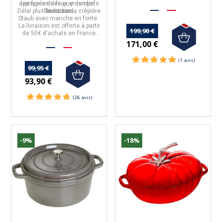
appréciées des grands chefs
les types de feux, y compris
Délai plus court sur la
de cuisine.
l'induction
.
crêpière
Staub avec manche en fonte
.
La livraison est offerte à partir
199,90 €
de 50€ d'achats en France
Métropolitaine.
171,00 €
99,95 €
93,90 €
-9%
-18%