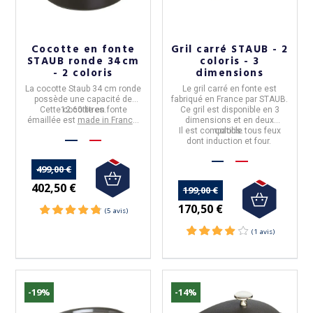
Cocotte en fonte
Gril carré STAUB - 2
STAUB ronde 34cm
coloris - 3
- 2 coloris
dimensions
La cocotte
Staub
34 cm ronde
Le
gril carré
en
fonte
est
possède une capacité de
fabriqué en
France par STAUB.
Cette cocotte en fonte
12.60 litres.
Ce gril est disponible en 3
émaillée est
made in Franc
e
.
dimensions et en deux
Staub est la référence à
Il est compatible tous feux
coloris.
travers le monde et est très
dont induction et four.
appréciée des grands chefs
de cuisine.
499,00 €
402,50 €
199,00 €
170,50 €
-19%
-14%