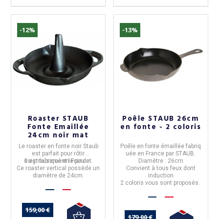
-12%
-13%
Roaster STAUB
Poêle STAUB 26cm
Fonte Emaillée
en fonte - 2 coloris
24cm noir mat
Le
roaster en fonte noir
Staub
Poêle
en
fonte
émaillée
fabriq
est parfait pour rôtir
uée en France par STAUB.
soigneusement le poulet.
Il est fabriqué en
France
.
Diamètre : 26cm
Ce roaster vertical possède un
Convient à tous feux dont
diamètre de 24cm
.
induction
2 coloris vous sont proposés.
(5 avis)
159,00 €
179,00 €