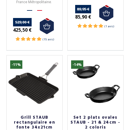
France Métropolitaine.
89,95 €
85,90 €
529,00 €
425,50 €
-11%
-14%
Grill STAUB
Set 2 plats ovales
rectangulaire en
STAUB - 21 & 24cm -
fonte 34x21cm
2 coloris