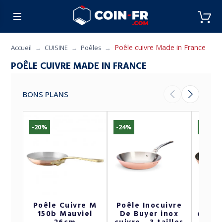
% BONS PLANS
CUISINE
MOBILIER
ART 
Poêle cuivre Made in France
Accueil
CUISINE
Poêles
POÊLE CUIVRE MADE IN FRANCE
BONS PLANS
-20%
-24%
-15%
Poêle Cuivre M
Poêle Inocuivre
Poê
150b Mauviel
De Buyer inox
étamé