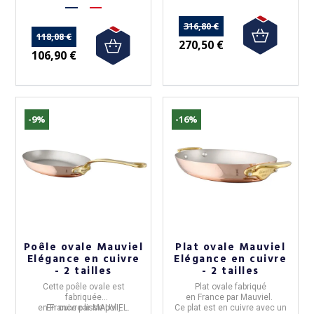
316,80 €
118,08 €
270,50 €
106,90 €
-9%
-16%
Poêle ovale Mauviel
Plat ovale Mauviel
Elégance en cuivre
Elégance en cuivre
- 2 tailles
- 2 tailles
Cette
poêle ovale
est
Plat ovale
fabriqué
fabriquée
en
France
par
Mauviel.
en
En
France
cuivre lisse
par
MAUVIEL
poli
,
.
Ce plat est en cuivre avec un