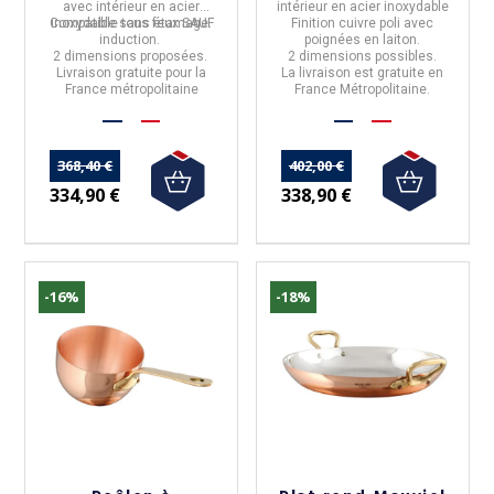
avec
intérieur en acier
intérieur en acier inoxydable
Compatible tous feux SAUF
inoxydable sans étamage
.
Finition cuivre poli avec
induction.
poignées en laiton.
2 dimensions proposées.
2 dimensions possibles.
Livraison gratuite pour la
La livraison est gratuite en
France métropolitaine
France Métropolitaine.
368,40 €
402,00 €
334,90 €
338,90 €
-16%
-18%