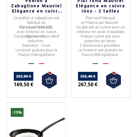
Poêlon à
Plat rond Mauviel
Zabaglione Mauviel
Elégance en cuivre
Elégance en cuivre
inox - 2 tailles
16cm
Ce
poêlon à zabaglione
est
Plat rond
fabriqué
fabriqué en
en
France
par
Mauviel.
France
En
cuivre lisse
par
MAUVIEL
poli
,
.
Ce plat est en cuivre avec un
avec
intérieur en cuivre
intérieur en acier inoxydable
Compatible tous feux SAUF
également.
Finition cuivre poli avec
induction.
poignées en laiton.
Diamètre :
16cm
2 dimensions possibles.
Livraison gratuite pour la
La livraison est gratuite en
France métropolitaine
France Métropolitaine.
202,80 €
326,40 €
169,50 €
267,50 €
-15%