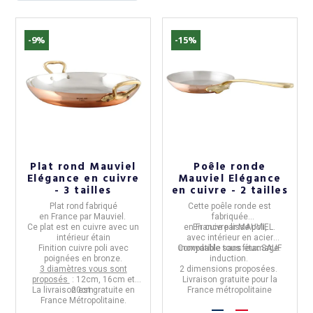
-9%
-15%
Plat rond Mauviel
Poêle ronde
Elégance en cuivre
Mauviel Elégance
- 3 tailles
en cuivre - 2 tailles
Plat rond
fabriqué
Cette
poêle ronde
est
en
France
par
Mauviel.
fabriquée
Ce plat est en cuivre avec un
en
En
France
cuivre lisse
par
MAUVIEL
poli
,
.
intérieur étain
avec
intérieur en acier
Finition cuivre poli avec
Compatible tous feux SAUF
inoxydable sans étamage
.
poignées en bronze.
induction.
3 diamètres vous sont
2 dimensions proposées.
proposés
: 12cm, 16cm et
Livraison gratuite pour la
La livraison est gratuite en
20cm.
France métropolitaine
France Métropolitaine.