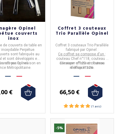
nagère Opinel
Coffret 3 couteaux
pétue couverts
Trio Parallèle Opinel
inox
 de couverts de table
en
Coffret 3 couteaux Trio Parallèle
r inoxydable
Perpétue
.
fabriqué
par
Opinel
:
verts sont fabriqués au
Ce coffret se compose d'un
:
l et sont développés en
couteau Chef n°118, couteau à
s offrons la livraison en
France par
Opinel
.
découper n°120 et couteau
Livraison offerte en France
nce Métropolitaine.
métropolitaine.
d'office n°126.
,00 €
66,50 €
-5%