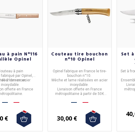
u à pain N°116
Couteau tire bouchon
Set à
allèle Opinel
n°10 Opinel
outeau à pain
Opinel
fabrique en
France
le
tire-
Set à fr
fabriqué par
Opinel,
bouchon n°10
.
 de 21cm
telier de renom.
en acier
Mèche et lame réalisées en
acier
Ensemb
inoxydable.
inoxydable.
Livra
on offerte en France
Livraison offerte en France
métrop
étropolitaine.
métropolitaine à partir de 50€
d'achat.
40,
0 €
30,00 €