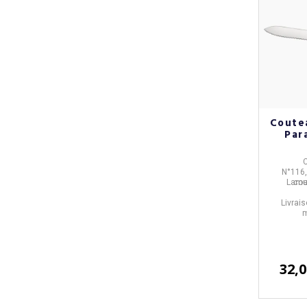
Coutea
Par
C
N°116,
Lame
cou
Livrais
m
32,0