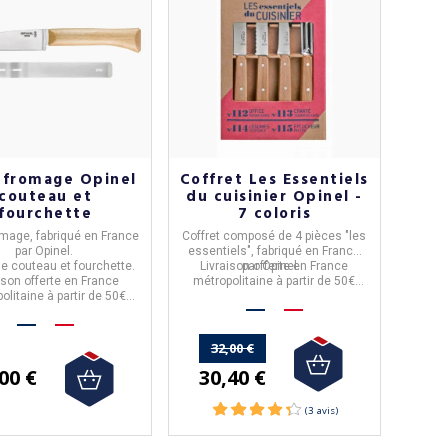
 fromage Opinel
Coffret Les Essentiels
couteau et
du cuisinier Opinel -
fourchette
7 coloris
omage
, fabriqué en
France
Coffret
composé de 4 pièces "
les
par
Opinel
.
essentiels
", fabriqué en
France
le
couteau et fourchette.
Livraison offerte en France
par
Opinel
.
ison offerte en France
métropolitaine à partir de 50€
olitaine à partir de 50€
d'achat.
d'achat.
32,00 €
30,40 €
00 €