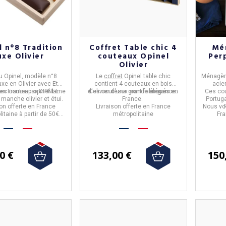
l n°8 Tradition
Coffret Table chic 4
Mé
uxe Olivier
couteaux Opinel
Per
Olivier
 Opinel,
modèle
n°8
Le
coffret
Opinel
table chic
Ménagère
uxe en Olivier avec Etui,
contient
4 couteaux en bois
acie
vec couteau opinel lame
 en
France
par
OPINEL
.
d'olivier
Ces couteaux sont fabriqués en
d'une grande élégance.
Ces cou
manche olivier et étui.
France.
Portuga
on offerte en France
Livraison offerte en France
Nous vou
itaine à partir de 50€
métropolitaine
Fra
d'achats.
0 €
133,00 €
150