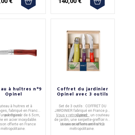
,00 €
140,00 €
au à huîtres n°9
Coffret du jardinier
Opinel
Opinel avec 3 outils
uteau à huitres et à
Set de 3 outils : COFFRET DU
ages
, fabriqué en
France
JARDINIER
fabriqué en
France
par
'une
par
longueur de 6.5cm
Opinel.
,
Vous y retrouverez :
Opinel
.
un couteau
sée en
acier inoxydable.
de jardin, une serpette-greffoir n°8
ison offerte en France
et une scie fermante n°12.
Livraison offerte en France
métropolitaine.
métropolitaine.