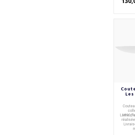
130,
Coute
Les
Couteau
coll
Lame d'
1890,
f
réalisé
Livrais
m