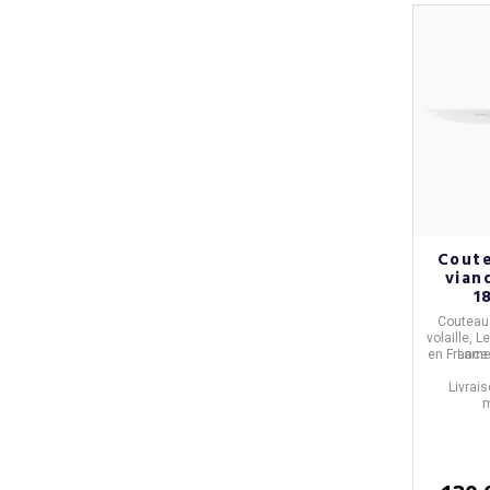
Coute
vian
1
Couteau 
volaille, 
en
France
Lame
Livrais
m