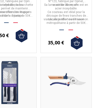
ELE,
fabriquée par
Opinel,
N°123,
fabriqué par
Opinel,
 inoxydable, la fourchette
outelier de renom.
Sa lame est de
coutelier de renom.
30cm,
elle est en
 permet de maintenir
acier inoxydable.
ement les rôtis et gigots
ison offerte en France
Ce couteau est
idéal pour la
olitaine à partir de 50€
ors de la découpe.
découpe de fines tranches de
d'achat.
viande, de jambon ou de saumon.
Livraison offerte en France
métropolitaine à partir de 50€
d'achat.
50 €
35,00 €