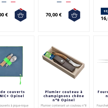
17
00 €
70,00 €
16,
 de couverts
Plumier couteau à
Four
NIC+ Opinel
champignons chêne
n
n°8 Opinel
ouverts à pique-nique
Plumier
contenant un
couteau n°8
Fourchet