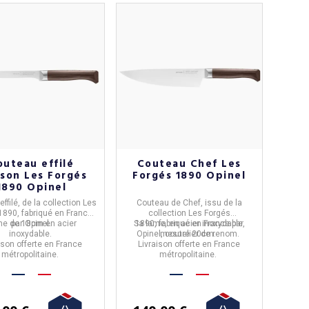
outeau effilé
Couteau Chef Les
sson Les Forgés
Forgés 1890 Opinel
1890 Opinel
ffilé, de la collection Les
Couteau de Chef,
issu de la
1890,
fabriqué en
France
collection
Les Forgés
e de 18cm en acier
par
Opinel.
Sa lame, en acier inoxydable,
1890,
fabriqué en
France
par
inoxydable.
Opinel,
mesure 20cm.
coutelier de renom.
ison offerte en France
Livraison offerte en France
métropolitaine.
métropolitaine.