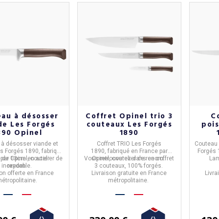
au à désosser
Coffret Opinel trio 3
C
de Les Forgés
couteaux Les Forgés
poi
890 Opinel
1890
à désosser viande et
Coffret TRIO Les Forgés
Couteau e
Les Forgés 1890,
fabriqué
1890,
fabriqué en
France
par
Forgés 
 de 13cm en acier
par
Opinel,
coutelier de
Vous retrouverez dans ce coffret
Opinel,
coutelier de renom.
Lam
inoxydable.
renom.
3 couteaux, 100% forgés.
on offerte en France
Livraison gratuite en France
Livra
étropolitaine.
métropolitaine.