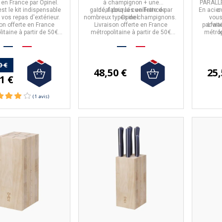
é en
France
par
Opinel
.
à champignon
+ une
PARALL
st le kit indispensable
gaine,
Idéal pour la cueillette de
fabriqués en
France
par
En acier
c
 vos repas d'extérieur.
nombreux types de champignons.
Opinel.
vous
on offerte en France
Livraison offerte en France
parfait
Livra
itaine à partir de 50€
métropolitaine à partir de 50€
métrop
l
d'achat.
d'achat.
0 €
48,50 €
25,
1 €