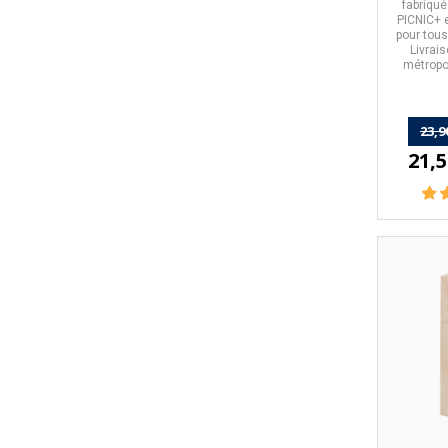
fabriqu
PICNIC+ e
pour tous
Livrais
métropol
23,9
21,5