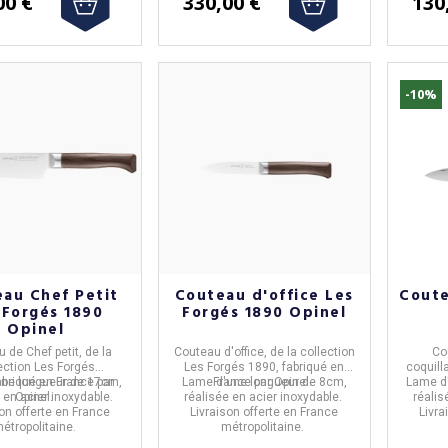
00 €
330,00 €
130
-10%
au Chef Petit
Couteau d'office Les
Coute
 Forgés 1890
Forgés 1890 Opinel
Opinel
 de Chef petit
, de la
Couteau d'office
, de la collection
Co
ection
Les Forgés
Les Forgés 1890,
fabriqué en
coquill
une longueur
abriqué en
France
de 17cm
par
,
Lame d'une longueur de 8cm,
France
par
Opinel.
Lame d
e
en acier inoxydable.
Opinel.
réalisée en acier inoxydable.
réali
on offerte en France
Livraison offerte en France
Livra
étropolitaine.
métropolitaine.