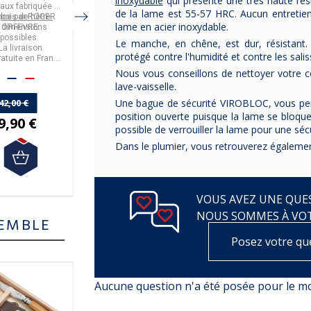
inoxydable
qui présente une très haute rési
uteaux - 3
eaux
fabriquée en
couteaux
,
fabriqué
couteaux pour un
de la lame est 55-57 HRC. Aucun entretien 
tailles
nce
n
bois de hêtre.
par
ROGER
Bloc en
par
CRISTEL.
hêtre, vendu
Couteaux avec rivets
usage professionnel
lame en acier inoxydable.
 dimensions
ORFEVRE.
vide.
inox fabriqués en
ou quotidien.
possibles.
Pour y ranger jusqu'à 7
France
Livraison offerte en
par
Sabatier
.
Le manche, en chêne, est dur, résistant
La livraison
couteaux
France Métropolitaine.
protégé contre l'humidité et contre les salis
ratuite
en France
Livraison offerte en
tropolitaine.
France métropolitaine
Nous vous conseillons de nettoyer votre c
à partir de 50€
lave-vaisselle.
653,00 €
d'achat.
42,00 €
Une bague de sécurité VIROBLOC, vous perm
49,90 €
position ouverte puisque la lame se bloque.
9,90 €
possible de verrouiller la lame pour une séc
44,91 €
Dans le plumier, vous retrouverez égalemen
VOUS AVEZ UNE QUES
NOUS SOMMES À VO
EMBLE
Posez votre qu
-13%
Aucune question n'a été posée pour le 