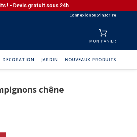
s ! - Devis gratuit sous 24h
Connexion
ou
S'inscrire
MON PANIER
DECORATION
JARDIN
NOUVEAUX PRODUITS
ampignons chêne