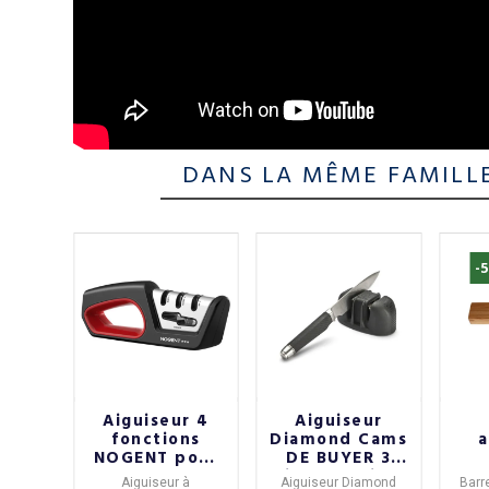
DANS LA MÊME FAMILL
-
e 2
Aiguiseur 4
Aiguiseur
ux
fonctions
Diamond Cams
a
ce
NOGENT pour
DE BUYER 3
°102
couteaux
niveaux Trium
ORF
uteaux
Aiguiseur à
Aiguiseur Diamond
Barr