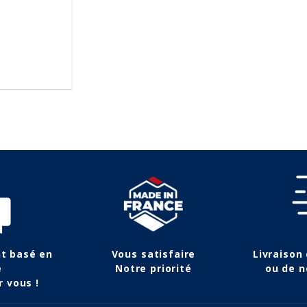
nt basé en
Vous satisfaire
Livraison
e
Notre priorité
ou de n
r vous !