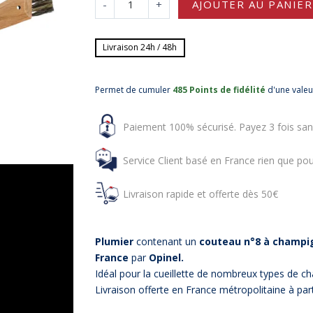
-
+
AJOUTER AU PANIER
Livraison 24h / 48h
Permet de cumuler
485 Points de fidélité
d'une vale
Paiement 100% sécurisé. Payez 3 fois san
Service Client basé en France rien que pou
Livraison rapide et offerte dès 50€
Plumier
contenant un
couteau n°8 à champi
France
par
Opinel.
Idéal pour la cueillette de nombreux types de 
Livraison offerte en France métropolitaine à par