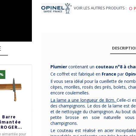
VOIR LES AUTRES PRODUITS :
O
E
DESCRIPTI
Plumier
contenant un
couteau n°8 à ch
Ce coffret est fabriqué en
France
par
Opine
5%
-10%
Il vous sera idéal pour la cueillette de no
cèpes, morilles, rosés des prés, bolets, cha
encore coulemelles.
La lame a une longueur de 8cm.
Celle-ci e
des champignons. Le dos de la lame est den
et de nettoyage du champignon. Au bout d
Barre
Bloc (vide) à
Bloc 5
petite brosse en soie naturelle vou
imantée
couteaux
Couteaux
champignons.
ROGER
CRISTEL en
Edonist
Le couteau est réalisé en acier inoxydabl
EVRE pour
bois de hêtre
Sabatier
e aimantée pour
Bloc de rangement à
Bloc Edonist
avec
5