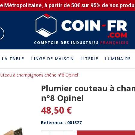
e Métropolitaine, à partir de 50€ sur 95% de nos produit
COMPTOIR DES INDUSTRIES
FRANÇAISES
 LA TABLE
LINGE DE MAISON
LITERIE
LUMINAIRE
outeau à champignons chêne n°8 Opinel
Plumier couteau à ch
n°8 Opinel
48,50 €
Référence : 001327