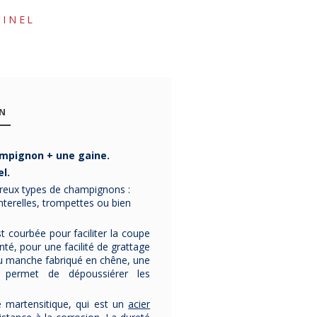
PINEL
ON
ampignon
+ une gaine.
l.
-15%
-20%
mbreux types de champignons :
nterelles, trompettes ou bien
st courbée pour faciliter la coupe
té, pour une facilité de grattage
u manche fabriqué en chêne, une
Bloc à
Bloc à
Bloc Arles
s permet de dépoussiérer les
couteaux Au
couteaux
couteaux
Nain 6 pièces
OPINEL en bois
cuisin
e martensitique, qui est un
acier
luxe Prince
de hêtre -
Sabatie
Bloc de 5 couteaux et
Bloc de rangement à
Bloc en bois 