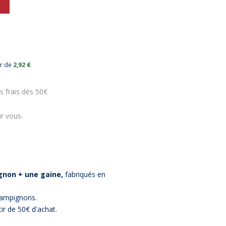
ur de
2,92 €
s frais dès 50€
r vous.
gnon
+ une gaine,
fabriqués en
champignons.
tir de 50€ d'achat.