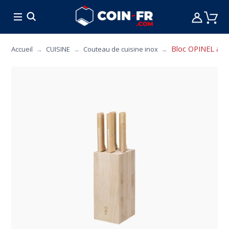
% BONS PLANS
CUISINE
MOBILIER
ART 
Bloc OPINEL avec
Accueil
CUISINE
Couteau de cuisine inox