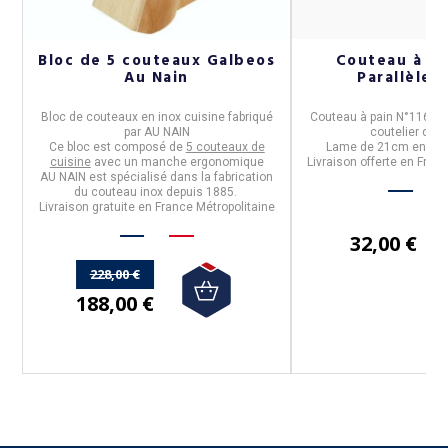
Bloc de 5 couteaux Galbeos
Couteau à pa
Au Nain
Parallèle 
ué
Bloc de couteaux
en inox cuisine fabriqué
Couteau à pain N°116,
fa
par
AU NAIN
coutelier de 
Ce bloc est composé de
5 couteaux de
Lame de 21cm
en aci
cuisine
avec un manche ergonomique
Livraison offerte en Fran
AU NAIN est spécialisé dans la fabrication
du couteau inox depuis 1885.
Livraison gratuite en France Métropolitaine
32,00 €
228,00 €
188,00 €