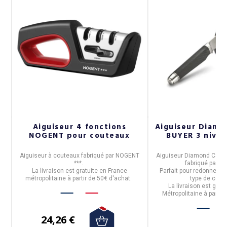
Aiguiseur 4 fonctions
Aiguiseur Diam
NOGENT pour couteaux
BUYER 3 nive
Aiguiseur à couteaux
fabriqué par
NOGENT
Aiguiseur Diamond Cams 
***
.
fabriqué par
De
La livraison est gratuite en France
Parfait pour redonner le
métropolitaine à partir de 50€ d'achat.
type de cout
La livraison est grat
Métropolitaine à partir
24,26 €