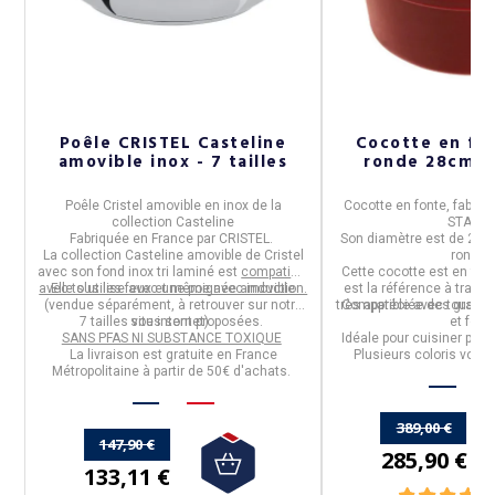
t
Poêle CRISTEL Casteline
Cocotte en fo
amovible inox - 7 tailles
ron
té
Poêle Cristel amovible
en
inox
de la
Cocotte en fonte
, fabri
collection
Casteline
STAUB
.
Fabriquée en
France
par
CRISTEL
.
Son diamètre est de
28c
ts
La collection
Casteline
amovible de Cristel
ronde
.
avec son fond inox tri laminé est
compatible
Cette cocotte est en
fon
avec tous les feux et même avec induction.
Elle
s'utilise avec une poignée amovible
est la référence à traver
(vendue séparément, à retrouver sur notre
très appréciée des grands
Compatible avec tous feu
7 tailles
vous sont proposées.
site internet).
et four.
SANS PFAS NI SUBSTANCE TOXIQUE
Idéale pour cuisiner pour
La livraison est gratuite en France
Plusieurs coloris
vous 
Métropolitaine à partir de 50€ d'achats.
389,00 €
147,90 €
285,90 €
133,11 €