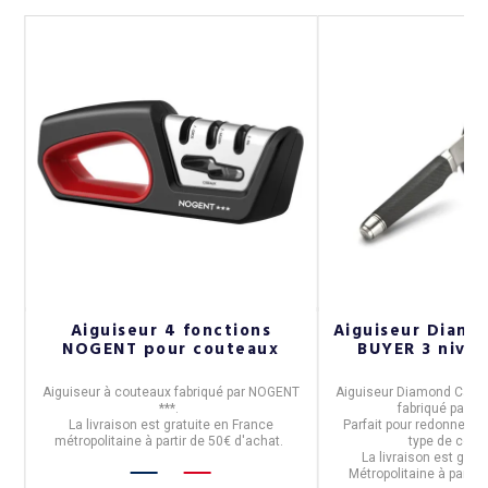
Aiguiseur 4 fonctions
Aiguiseur Diam
NOGENT pour couteaux
BUYER 3 nive
Aiguiseur à couteaux
fabriqué par
NOGENT
Aiguiseur Diamond Cams 
***
.
fabriqué par
De
La livraison est gratuite en France
Parfait pour redonner le
métropolitaine à partir de 50€ d'achat.
type de cout
La livraison est grat
Métropolitaine à partir