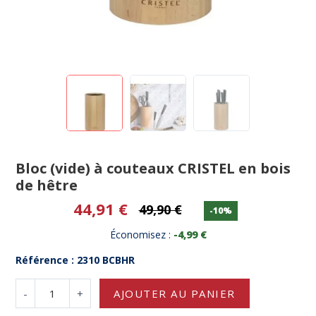
Bloc (vide) à couteaux CRISTEL en bois
de hêtre
44,91 €
49,90 €
-10%
Économisez :
-4,99 €
Référence : 2310 BCBHR
-
+
AJOUTER AU PANIER