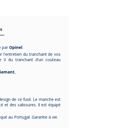
ON
ué par
Opinel
.
r l'entretien du tranchant de vos
 le V du tranchant d'un couteau
-15%
-20%
diamant
,
 design de ce fusil. Le manche est
é et des salissures. Il est équipé
Bloc à
Bloc à
Bloc Arles
couteaux Au
couteaux
couteaux
qué au Portugal. Garantie à vie.
Nain 6 pièces
OPINEL en bois
cuisin
luxe Prince
de hêtre -
Sabatie
Bloc de 5 couteaux et
Bloc de rangement à
Bloc en bois 