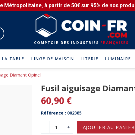
e Métropolitaine, à partir de 50€ sur 95% de nos produit
COMPTOIR DES INDUSTRIES
FRANÇAISES
 LA TABLE
LINGE DE MAISON
LITERIE
LUMINAIRE
isage Diamant Opinel
Fusil aiguisage Diaman
60,90 €
Référence : 002385
-
+
AJOUTER AU PANIER