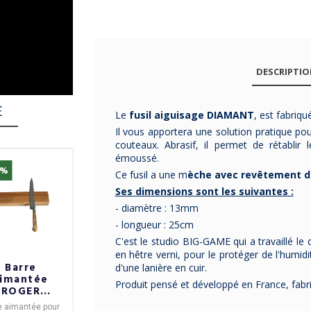
DESCRIPTI
E
Le
fusil aiguisage DIAMANT
, est fabriq
Il vous apportera une solution pratique pou
couteaux. Abrasif, il permet de rétablir
émoussé.
5%
-10%
Ce fusil a une m
èche avec revêtement 
Ses dimensions sont les suivantes :
- diamètre : 13mm
- longueur : 25cm
C'est le studio BIG-GAME qui a travaillé le
en hêtre verni, pour le protéger de l'humidit
Barre
Bloc (vide) à
Bloc 5
d'une lanière en cuir.
imantée
couteaux
Couteaux
Produit pensé et développé en France, fabri
ROGER
CRISTEL en
Edonist
EVRE pour
bois de hêtre
Sabatier
e aimantée pour
Bloc de rangement à
Bloc Edonist
avec
5