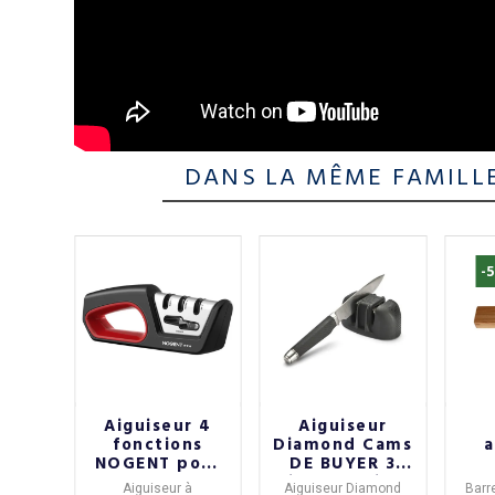
DANS LA MÊME FAMILL
-
e 2
Aiguiseur 4
Aiguiseur
ux
fonctions
Diamond Cams
a
ce
NOGENT pour
DE BUYER 3
°102
couteaux
niveaux Trium
ORF
uteaux
Aiguiseur à
Aiguiseur Diamond
Barr