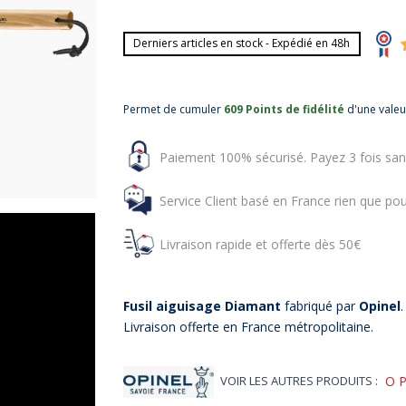
Derniers articles en stock - Expédié en 48h
Permet de cumuler
609 Points de fidélité
d'une vale
Paiement 100% sécurisé. Payez 3 fois san
Service Client basé en France rien que pou
Livraison rapide et offerte dès 50€
Fusil aiguisage
Diamant
fabriqué par
Opinel
Livraison offerte en France métropolitaine.
VOIR LES AUTRES PRODUITS :
O