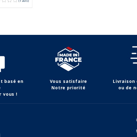
nt basé en
Vous satisfaire
Livraison
e
Notre priorité
ou de n
r vous !