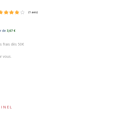
ur de
3,67 €
(1 avis)
s frais dès 50€
r vous.
.
PINEL