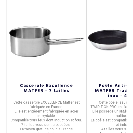
Casserole Excellence
Poêle Anti-a
MATFER - 7 tailles
MATFER Tradit
inox - 4 t
,
Cette
casserole EXCELLENCE Matfer
est
Cette
poêle
issue de 
fabriquée en
France
.
TRADITION PRO
est fabri
Elle est entièrement fabriquée en
acier
Elle possède un
revêtem
MATFER
inoxydable
.
multicouch
Compatible tous feux dont induction et four.
La poêle est
compatible t
.
e
7 tailles vous sont proposées.
et inducti
Livraison gratuite pour la France
4 tailles vous son