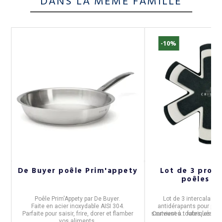
DANS LA MÊME FAMILLE
-10%
L
De Buyer poêle Prim'appety
Lot de 3 prote
6
poêles Cr
Poêle
Prim'Appety
par
De Buyer
.
Lot de
3 intercalaires
.
Faite en acier inoxydable AISI 304.
antidérapants
pour poêl
Parfaite pour saisir, frire, dorer et flamber
sauteuses...
Convient à toutes les po
fabriqués
e
vos aliments.