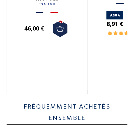
EN STOCK
9,90 €
nt
8,91 €
:
46,00 €
FRÉQUEMMENT ACHETÉS
ENSEMBLE