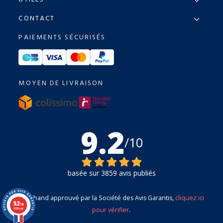
CONTACT
PAIEMENTS SÉCURISÉS
MOYEN DE LIVRAISON
9.2
/10
basée sur 3859 avis publiés
Marchand approuvé par la Société des Avis Garantis,
cliquez ici
9.2
/10
pour vérifier
.
3859 avis