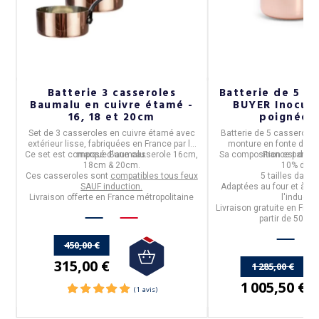
De
Batterie 3 casseroles
Batterie de 5 ca
Baumalu en cuivre étamé -
BUYER Inocuiv
16, 18 et 20cm
poignée 
Set de 3 casseroles en cuivre étamé
avec
Batterie de 5 casserol
extérieur lisse, fabriquées en
France
par la
monture en fonte d'aci
n
Ce set est composé d'une casserole
marque
Baumalu.
16cm,
Sa composition est de
France
par
De
90
18cm & 20cm
.
10% d'ino
Ces casseroles sont
compatibles tous feux
5 tailles dans 
t
SAUF induction.
Adaptées au four et à tou
Livraison offerte en France métropolitaine
l'inductio
Livraison gratuite en Fran
partir de 50€ d
450,00 €
315,00 €
1 285,00 €
1 005,50 €