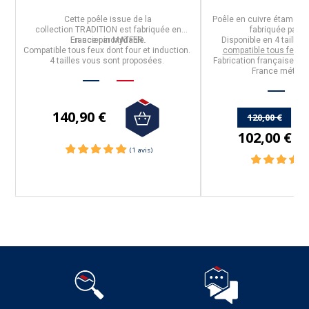
if
Cette
poêle
issue de la
Poêle en cuivre étamé av
u
collection
TRADITION
est
fabriquée en
fabriquée par 
En
France par MATFER.
acier inoxydable.
Disponible en
4 tailles
,
Compatible tous feux dont four et induction.
compatible tous feux 
n
4 tailles vous sont proposées.
Fabrication française - Li
France métropo
140,90 €
120,00 €
102,00 €