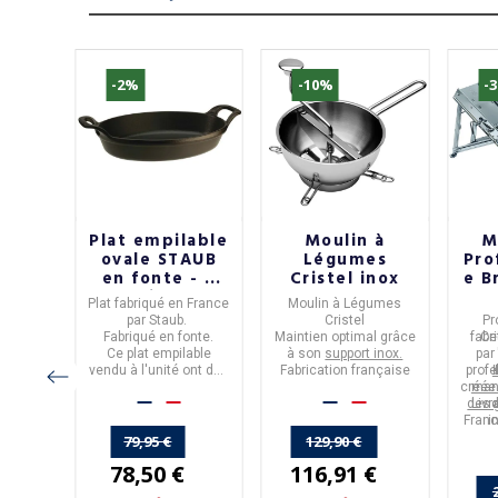
-2%
-10%
-
se
Plat empilable
Moulin à
M
DE
ovale STAUB
Légumes
Pro
himy
en fonte - 5
Cristel inox
e B
- 2
tailles
Lo
e
Plat fabriqué en France
Moulin à Légumes
es
my,
par Staub.
Cristel
Pr
lchimy
rance
a
Fabriqué en fonte.
Maintien optimal grâce
fabr
Ce
ER
ox poli
.
Ce plat empilable
à son
support inox.
par
s sont
vendu à l'unité ont des
Fabrication française
profe
I
.
dimensions de : 21cm,
créée 
mand
e est
24cm, 28cm, 32cm et
des 
Livr
d
s feux
37cm.
Franc
i
t four.
S
79,95 €
129,90 €
 est
78,50 €
116,91 €
rance
ine.