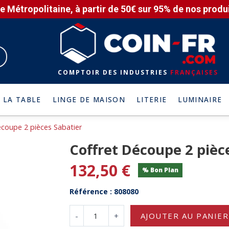
e Métropolitaine, à partir de 50€ sur 95% de nos produit
COMPTOIR DES INDUSTRIES
FRANÇAISES
 LA TABLE
LINGE DE MAISON
LITERIE
LUMINAIRE
écoupe 2 pièces Sabatier
Coffret Découpe 2 pièc
132,50 €
% Bon Plan
Référence : 808080
-
+
AJOUTER AU PANIER