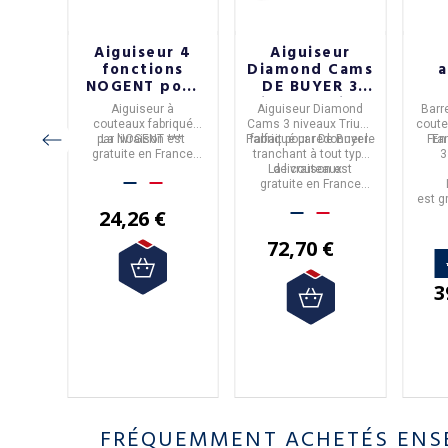
e 2
Aiguiseur 4
Aiguiseur
ux
fonctions
Diamond Cams
a
ce
NOGENT pour
DE BUYER 3
°102
couteaux
niveaux Trium
ORF
uteaux
Aiguiseur à
Aiguiseur Diamond
Barr
ne
co
,
issus
couteaux
fabriqué
Cams 3 niveaux Trium,
cout
tion
alisée
par
La livraison est
NOGENT ***
.
Parfait pour redonner le
fabriqué par
De Buyer
.
Fra
E
one
riqués
et
gratuite en France
tranchant à tout type
3
rte en
 fait
PINEL
en
.
métropolitaine à partir
La livraison est
de couteaux.
litaine
ernis.
de 50€ d'achat.
gratuite en France
50€
Métropolitaine à partir
est
g
24,26 €
de 50€ d'achat.
Mé
72,70 €
3
FRÉQUEMMENT ACHETÉS ENS