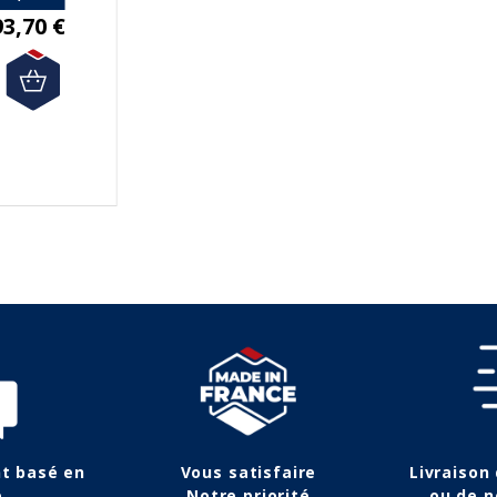
93,70 €
nt basé en
Vous satisfaire
Livraison
e
Notre priorité
ou de n