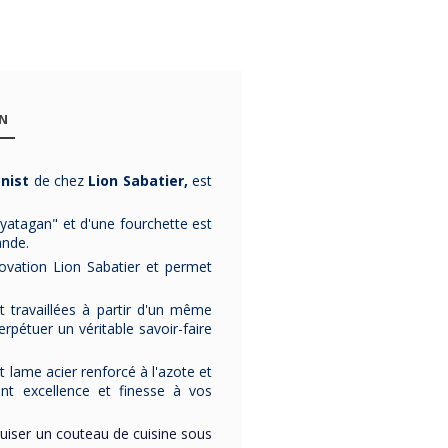
ON
nist
de chez
Lion Sab
atier
,
est
.
yatagan" et d'une fourchette est
ande.
ovation Lion Sabatier et permet
t travaillées à partir d'un même
erpétuer un véritable savoir-faire
-15%
-20%
lame acier renforcé à l'azote et
t excellence et finesse à vos
guiser un couteau de cuisine sous