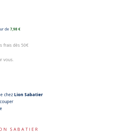
eur de
7,98 €
s frais dès 50€
r vous.
e chez
Lion Sabatier
écouper
e
ION SABATIER