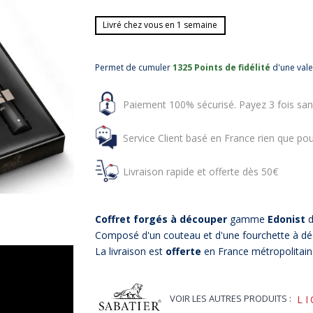
Livré chez vous en 1 semaine
Permet de cumuler
1325 Points de fidélité
d'une val
Paiement 100% sécurisé. Payez 3 fois san
Service Client basé en France rien que pou
Livraison rapide et offerte dès 50€
Coffret forgés à découper
gamme
Edonist
d
Composé d'un couteau et d'une fourchette à d
La livraison est
offerte
en France métropolitain
VOIR LES AUTRES PRODUITS :
L