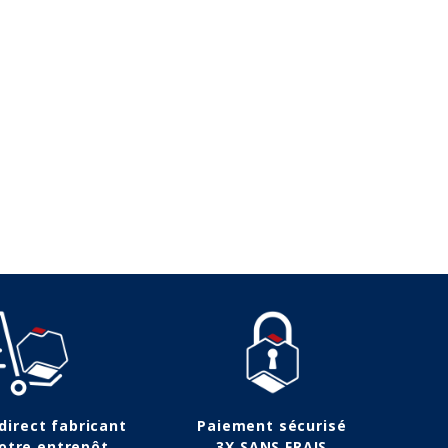
157,50 €
129,90 €
 direct fabricant
Paiement sécurisé
otre entrepôt
3X SANS FRAIS