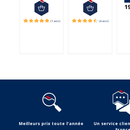
1
€
Meilleurs prix toute l'année
Un service clie
Franc