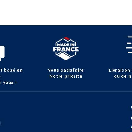
nt basé en
Vous satisfaire
Livraison
e
Notre priorité
ou de n
r vous !