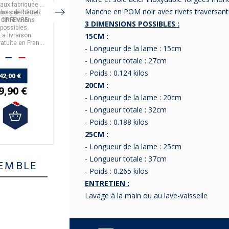
uteaux - 3
eaux
fabriquée en
couteaux
,
fabriqué
couteaux pour un
tailles
Manche en POM noir avec rivets traversant
nce
n
bois de hêtre.
par
ROGER
Bloc en
par
CRISTEL.
hêtre, vendu
Couteaux avec rivets
usage professionnel
 dimensions
ORFEVRE.
vide.
inox fabriqués en
ou quotidien.
3 DIMENSIONS POSSIBLES :
possibles.
Pour y ranger jusqu'à 7
France
Livraison offerte en
par
Sabatier
.
15CM :
La livraison
couteaux
France Métropolitaine.
ratuite
en France
Livraison offerte en
- Longueur de la lame : 15cm
tropolitaine.
France métropolitaine
à partir de 50€
- Longueur totale : 27cm
653,00 €
d'achat.
- Poids : 0.124 kilos
42,00 €
49,90 €
20CM :
9,90 €
44,91 €
- Longueur de la lame : 20cm
- Longueur totale : 32cm
- Poids : 0.188 kilos
25CM :
- Longueur de la lame : 25cm
- Longueur totale : 37cm
EMBLE
- Poids : 0.265 kilos
ENTRETIEN :
Lavage à la main ou au lave-vaisselle