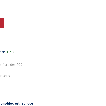
ur de
3,61 €
s frais dès 50€
r vous.
monobloc
est fabriqué