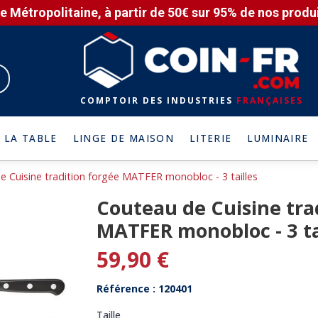
e Métropolitaine, à partir de 50€ sur 95% de nos produit
COMPTOIR DES INDUSTRIES
FRANÇAISES
 LA TABLE
LINGE DE MAISON
LITERIE
LUMINAIRE
e Cuisine tradition forgée MATFER monobloc - 3 tailles
Couteau de Cuisine tra
MATFER monobloc - 3 ta
59,90 €
Référence : 120401
Taille