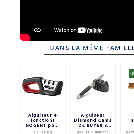
DANS LA MÊME FAMILL
-
e 2
Aiguiseur 4
Aiguiseur
ux
fonctions
Diamond Cams
a
ce
NOGENT pour
DE BUYER 3
°102
couteaux
niveaux Trium
ORF
uteaux
Aiguiseur à
Aiguiseur Diamond
Barr