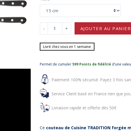
-
+
AJOUTER AU PANIER
Livré chez vous en 1 semaine
Permet de cumuler
599 Points de fidélité
d'une vale
Paiement 100% sécurisé. Payez 3 fois san
Service Client basé en France rien que pou
Livraison rapide et offerte dès 50€
Ce
couteau de Cuisine TRADITION forgée 