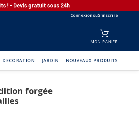
s ! - Devis gratuit sous 24h
Connexion
ou
S'inscrire
MON PANIER
DECORATION
JARDIN
NOUVEAUX PRODUITS
dition forgée
illes