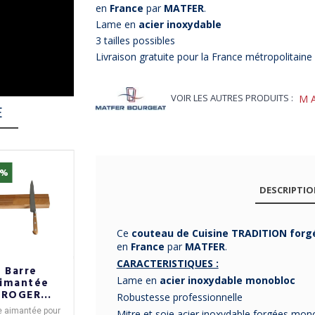
en
France
par
MATFER
.
Lame en
acier inoxydable
3 tailles possibles
Livraison gratuite pour la France métropolitaine 
VOIR LES AUTRES PRODUITS :
M
E
5%
-10%
DESCRIPTI
Ce
couteau de Cuisine TRADITION for
en
France
par
MATFER
.
CARACTERISTIQUES :
Barre
Bloc (vide) à
Bloc 5
Lame en
acier inoxydable monobloc
imantée
couteaux
Couteaux
ROGER
CRISTEL en
Edonist
Robustesse professionnelle
EVRE pour
bois de hêtre
Sabatier
e aimantée pour
Bloc de rangement à
Bloc Edonist
avec
5
Mitre et soie acier inoxydable forgées mon