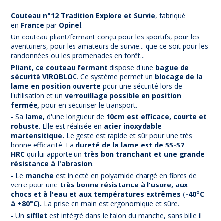
Couteau n°12 Tradition Explore et Survie
, fabriqué
en
France
par
Opinel
.
Un couteau pliant/fermant conçu pour les sportifs, pour les
aventuriers, pour les amateurs de survie... que ce soit pour les
randonnées ou les promenades en forêt...
Pliant, ce couteau fermant
dispose d'une
bague de
sécurité VIROBLOC
. Ce système permet un
blocage de la
lame en position ouverte
pour une sécurité lors de
l'utilisation et un
verrouillage possible en position
fermée,
pour en sécuriser le transport.
- Sa
lame,
d'une longueur de
10cm est efficace, courte et
robuste
. Elle est réalisée en
acier inoxydable
martensitique.
Le geste est rapide et sûr pour une très
bonne efficacité. La
dureté de la lame est de 55-57
HRC
qui lui apporte un
très bon tranchant et une grande
résistance à l'abrasion
.
- Le
manche
est injecté en polyamide chargé en fibres de
verre pour une
très bonne résistance à l'usure, aux
chocs et à l'eau et aux températures extrêmes (-40°C
à +80°C).
La prise en main est ergonomique et sûre.
- Un
sifflet
est
intégré dans le talon du manche, sans bille il