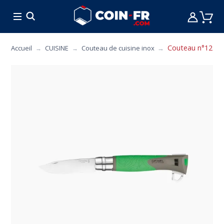
% BONS PLANS
CUISINE
MOBILIER
ART 
Couteau n°12 OPI
Accueil
CUISINE
Couteau de cuisine inox