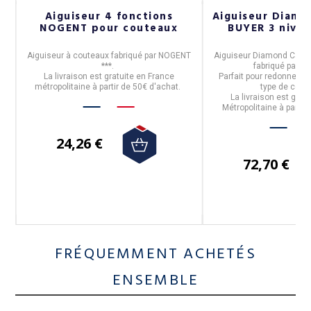
ce
Aiguiseur 4 fonctions
Aiguiseur Diam
NOGENT pour couteaux
BUYER 3 nive
de
Aiguiseur à couteaux
fabriqué par
NOGENT
Aiguiseur Diamond Cams 
***
.
fabriqué par
De
La livraison est gratuite en France
Parfait pour redonner le
s.
métropolitaine à partir de 50€ d'achat.
type de cout
 à
La livraison est grat
Métropolitaine à partir
24,26 €
72,70 €
FRÉQUEMMENT ACHETÉS
ENSEMBLE