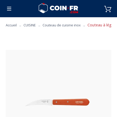
% BONS PLANS
CUISINE
MOBILIER
ART 
Couteau à légume
Accueil
CUISINE
Couteau de cuisine inox