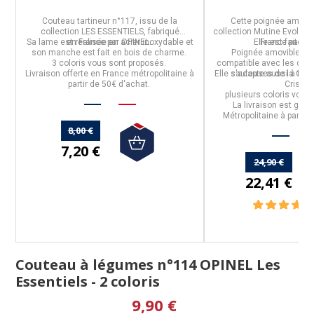
e
Couteau tartineur n°117
, issu de la
Cette
poignée amovib
r
collection
LES ESSENTIELS
, fabriqué
collection
Mutine Evoluti
Sa
lame
est réalisée en
en
France
par
acier inoxydable
OPINEL
.
et
Elle est
France
faite en
par
CR
r.
son
manche
est fait
en bois de charme
.
Poignée amovible
ven
3 coloris
vous sont proposés.
compatible avec les cass
.
Livraison offerte en France métropolitaine à
Elle s'adapte aussi à tout
sauteuses de la Coll
m.
partir de 50€ d'achat.
Cristel.
plusieurs coloris
vous 
La livraison est grat
Métropolitaine à partir 
8,00 €
7,20 €
24,90 €
22,41 €
Couteau à légumes n°114 OPINEL Les
Essentiels - 2 coloris
9,90 €