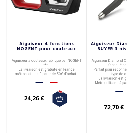
ce
Aiguiseur 4 fonctions
Aiguiseur Diam
NOGENT pour couteaux
BUYER 3 nive
de
Aiguiseur à couteaux
fabriqué par
NOGENT
Aiguiseur Diamond Cams 
***
.
fabriqué par
De
La livraison est gratuite en France
Parfait pour redonner le
s.
métropolitaine à partir de 50€ d'achat.
type de cout
 à
La livraison est grat
Métropolitaine à partir
24,26 €
72,70 €