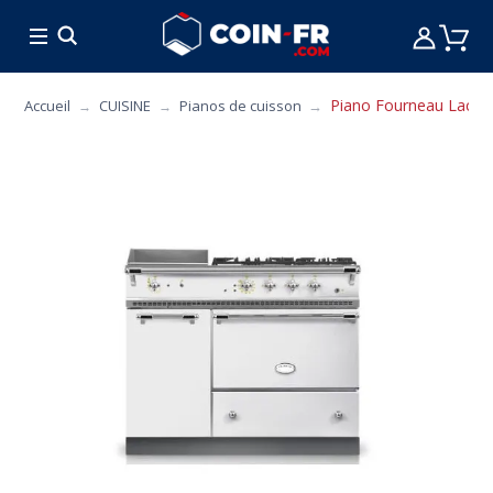
% BONS PLANS
CUISINE
MOBILIER
ART 
Piano Fourneau Lacanc
Accueil
CUISINE
Pianos de cuisson