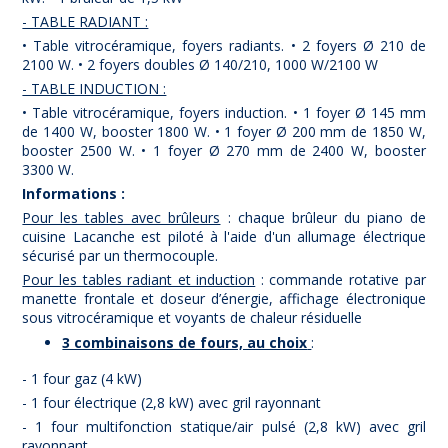
- TABLE RADIANT :
• Table vitrocéramique, foyers radiants. • 2 foyers Ø 210 de
2100 W. • 2 foyers doubles Ø 140/210, 1000 W/2100 W
- TABLE INDUCTION :
• Table vitrocéramique, foyers induction. • 1 foyer Ø 145 mm
de 1400 W, booster 1800 W. • 1 foyer Ø 200 mm de 1850 W,
booster 2500 W. • 1 foyer Ø 270 mm de 2400 W, booster
3300 W.
Informations :
Pour les tables avec brûleurs
: chaque brûleur du piano de
cuisine Lacanche est piloté à l'aide d'un allumage électrique
sécurisé par un thermocouple.
Pour les tables radiant et induction
: commande rotative par
manette frontale et doseur d’énergie, affichage électronique
sous vitrocéramique et voyants de chaleur résiduelle
3 combinaisons de fours, au choix
:
- 1 four gaz (4 kW)
- 1 four électrique (2,8 kW) avec gril rayonnant
- 1 four multifonction statique/air pulsé (2,8 kW) avec gril
rayonnant