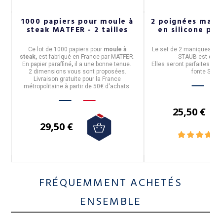
1000 papiers pour moule à
2 poignées man
steak MATFER - 2 tailles
en silicone po
Ce
lot de 1000 papiers pour
moule à
Le
set de 2 maniques/po
steak,
est fabriqué en
France
par
MATFER
.
STAUB
est en
s
En
papier paraffiné
,
il a une bonne tenue.
Elles seront parfaites po
2 dimensions vous sont proposées.
fonte STA
Livraison gratuite pour la France
métropolitaine à partir de 50€ d'achats.
25,50 €
29,50 €
FRÉQUEMMENT ACHETÉS
ENSEMBLE