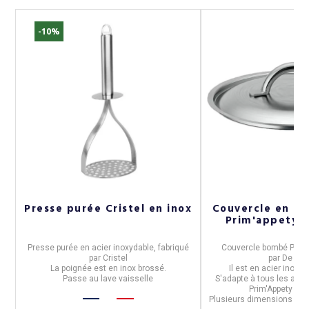
-10%
Presse purée Cristel en inox
Couvercle en in
Prim'appety - 
Presse purée
en
acier inoxydable
, fabriqué
Couvercle bombé
Prim
e
par
Cristel
par
De Buy
La poignée est en inox brossé.
Il est en
acier inoxyd
s
:
Passe au lave vaisselle
S'adapte à tous les art
Prim'Appety et 
Plusieurs dimensions vou