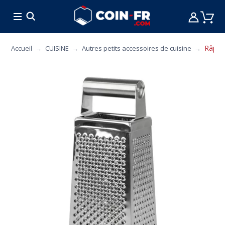
% BONS PLANS
CUISINE
MOBILIER
ART 
Râpe 
Accueil
CUISINE
Autres petits accessoires de cuisine