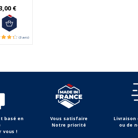
3,00 €
(1 avis)
nt basé en
Vous satisfaire
Livraison
e
Notre priorité
ou de n
r vous !