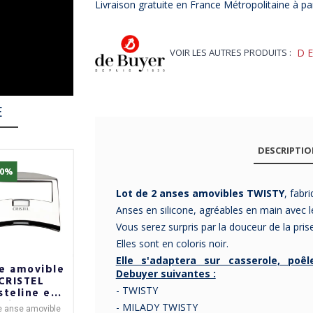
Livraison gratuite en France Métropolitaine à par
VOIR LES AUTRES PRODUITS :
D
E
DESCRIPTI
10%
-10%
-10%
Lot de 2 anses amovibles TWISTY
, fabr
Anses en silicone, agréables en main avec
Vous serez surpris par la douceur de la pri
Elles sont en coloris noir.
Elle s'adaptera sur casserole, poê
e amovible
Anse amovible
Anse amovible
Debuyer suivantes :
CRISTEL
Cristel Mutine
Cristel Zenith
- TWISTY
steline en
Evolution - 6
- 2 coloris
inox
coloris
- MILADY TWISTY
e
anse amovible
Cette
anse
Cette anse Zenith,