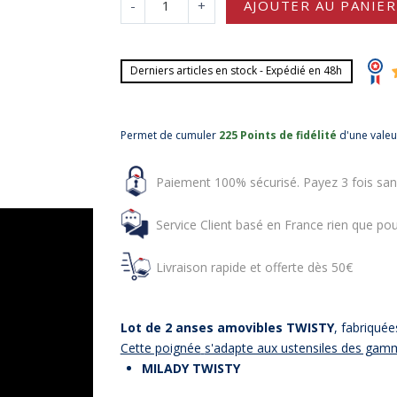
-
+
AJOUTER AU PANIER
Derniers articles en stock - Expédié en 48h
Permet de cumuler
225 Points de fidélité
d'une vale
Paiement 100% sécurisé. Payez 3 fois san
Service Client basé en France rien que pou
Livraison rapide et offerte dès 50€
Lot de 2 anses amovibles TWISTY
, fabriqué
Cette poignée
s'adapte aux ustensiles des gam
MILADY TWISTY