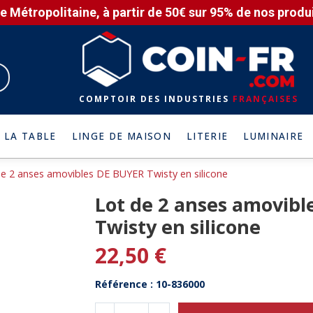
e Métropolitaine, à partir de 50€ sur 95% de nos produit
COMPTOIR DES INDUSTRIES
FRANÇAISES
 LA TABLE
LINGE DE MAISON
LITERIE
LUMINAIRE
e 2 anses amovibles DE BUYER Twisty en silicone
Lot de 2 anses amovibl
Twisty en silicone
22,50 €
Référence : 10-836000