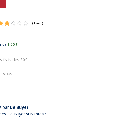
ur de
1,36 €
(1 avis)
s frais dès 50€
r vous.
es par
De Buyer
mes De Buyer suivantes :