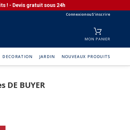
s ! - Devis gratuit sous 24h
Connexion
ou
S'inscrire
MON PANIER
DECORATION
JARDIN
NOUVEAUX PRODUITS
es DE BUYER