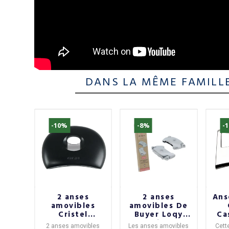
DANS LA MÊME FAMILL
-10%
-8%
-
e
2 anses
2 anses
Ans
l
amovibles
amovibles De
ne
Cristel
Buyer Loqy
Ca
 3
Cookway
verrouillables
ouvelle
2 anses amovibles
Les
anses amovibles
Cett