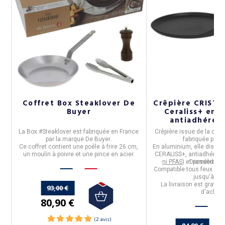
te
Coffret Box Steaklover De
Crêpière CRISTEL
m
Buyer
Ceraliss+ en 
antiadhéren
e,
La
Box #Steaklover
est fabriquée en
France
Crêpière issue de la coll
e
par la marque
De Buyer
.
fabriquée par
C
le
Ce coffret contient une poêle à frire 26 cm,
En aluminium, elle dispo
un moulin à poivre et une pince en acier.
CERALISS+, antiadhérent 
ni PFAS
) et possède un
Diamètre :
2
Compatible tous feux dont
jusqu'à 18
La livraison est gratuit
93,00 €
d'achats
80,90 €