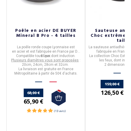
Poêle en acier DE BUYER
Sauteuse anti
e
Mineral B Pro - 4 tailles
Choc extrême D
taille
l.
La
poêle ronde coupe Lyonnaise
est
La
sauteuse antiadhésive
 !
en
acier
et est fabriquée en
France
par
De
fabriquée en
France
p
Compatible tous feux dont induction.
Buyer.
La collection
Choc Extrê
Plusieurs diamètres vous sont proposées
:
les feux
, dont induc
20cm, 24cm, 28cm et 32cm.
2 dimensions po
La livraison est gratuite en France
Métropolitaine à partir de 50€ d'achats.
159,00 €
126,50 €
68,00 €
65,90 €