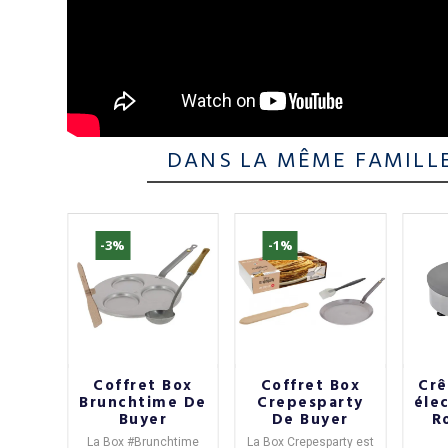
DANS LA MÊME FAMILL
-3%
-1%
linis
Coffret Box
Coffret Box
Crê
ente
Brunchtime De
Crepesparty
éle
Chef
Buyer
De Buyer
Ro
n
linis,
La
Box #Brunchtime
La
Box Crepesparty
est