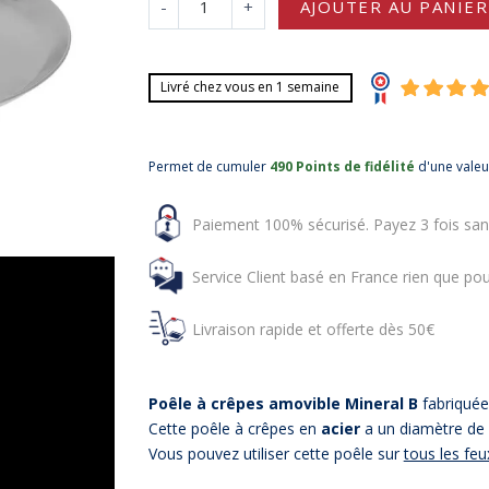
-
+
AJOUTER AU PANIER
Livré chez vous en 1 semaine
Permet de cumuler
490 Points de fidélité
d'une vale
Paiement 100% sécurisé. Payez 3 fois san
Service Client basé en France rien que pou
Livraison rapide et offerte dès 50€
Poêle à crêpes amovible Mineral B
fabriqué
Cette poêle à crêpes en
acier
a un diamètre de
Vous pouvez utiliser cette poêle sur
tous les feu