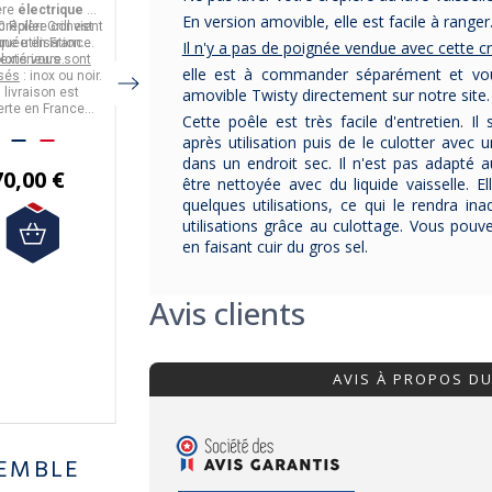
coloris
antiadhérente
ère
électrique
CF
collection CERALISS+,
collection CASTEL
En version amovible, elle est facile à ranger
24cm
crêpière convient
0
Roller Grill
est
fabriquée par
En aluminium, elle
CRISTEL.
En aluminium, elle
PRO,
fabriquée en
iquée en
une utilisation
France
.
dispose d'un
France
dispose d'un
par
Cristel.
Il n'y a pas de poignée vendue avec cette cr
loris vous sont
extérieure.
Diamètre :
revêtement
24cm
.
Deux diamètres vous
revêtement
Excellis,
elle est à commander séparément et vou
sés
: inox ou noir.
Compatible tous feux
CERALISS+,
sont proposés : 24cm
antiadhérent (
sain,
 livraison est
dont induction et four
antiadhérent (
sain,
sans PFOA ni PFAS
Compatible tous feux
ou 28cm.
) et
amovible Twisty directement sur notre site
erte en France
sans PFOA ni PFAS
La livraison est
jusqu'à 180°C.
) et
possède une poignée
dont induction.
Cette poêle est très facile d'entretien. Il 
tropolitaine.
gratuite à partir de 50€
possède une poignée
fixe.
après utilisation puis de le culotter avec 
d'achats.
fixe.
dans un endroit sec. Il n'est pas adapté au
70,00 €
99,90 €
être nettoyée avec du liquide vaisselle. E
84,90 €
quelques utilisations, ce qui le rendra i
89,91 €
75,90 €
utilisations grâce au culottage. Vous pouv
en faisant cuir du gros sel.
Avis clients
AVIS À PROPOS D
EMBLE