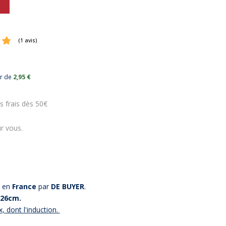
ur de
2,95 €
(1 avis)
s frais dès 50€
r vous.
e en
France
par
DE BUYER
.
26cm.
x, dont l'induction.