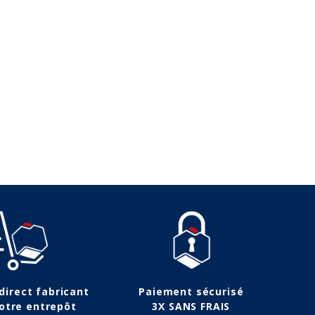
30,00 €
Métropolitaine à 
94,95 €
de 50€ d'ach
89,90 €
43,00 €
 direct fabricant
Paiement sécurisé
otre entrepôt
3X SANS FRAIS