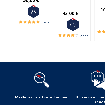
30,00 €
Métropolitaine à partir
de
de 50€ d'achats.
1
43,00 €
(1 avis)
Meilleurs prix toute l'année
Un service clie
Franc