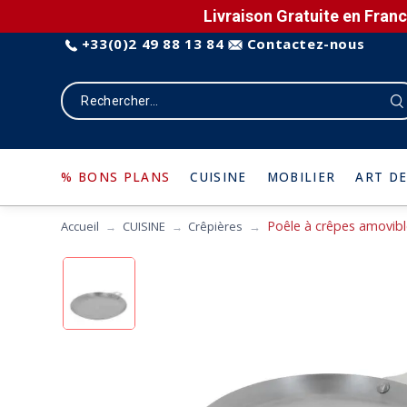
Livraison Gratuite en Franc
+33(0)2 49 88 13 84
Contactez-nous
% BONS PLANS
CUISINE
MOBILIER
ART DE
Poêle à crêpes amovibl
Accueil
CUISINE
Crêpières