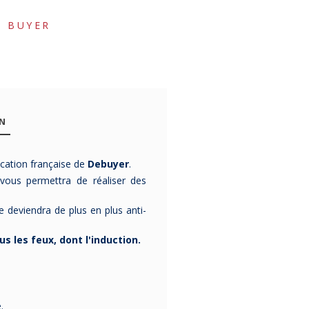
E BUYER
ON
ication française de
Debuy
er
.
-10%
-10%
-10%
vous permettra de réaliser des
le deviendra de plus en plus anti-
us les feux, dont l'induction.
Crêpière
Crêpière
Crêpièr
CRISTEL
Cristel Mutine
CRISTE
Ceraliss+ en
antiadhérente
Mutine F
aluminium
- 2 tailles
antiadhér
e.
Crêpière issue de la
Crêpière
issue de la
Crêpière
issue 