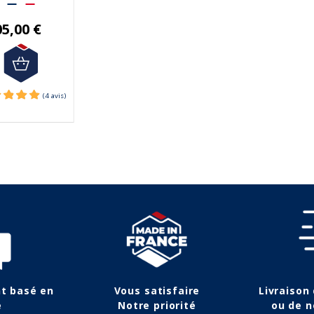
 50€ d'achats.
05,00 €
(3 avis)
nt basé en
Vous satisfaire
Livraison
e
Notre priorité
ou de n