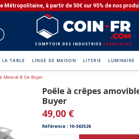
e Métropolitaine, à partir de 50€ sur 95% de nos produit
COMPTOIR DES INDUSTRIES
FRANÇAISES
 LA TABLE
LINGE DE MAISON
LITERIE
LUMINAIRE
e Mineral B De Buyer
Poêle à crêpes amovibl
Buyer
49,00 €
Référence : 10-563526