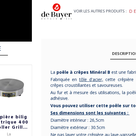
VOIR LES AUTRES PRODUITS :
D
E
DESCRIPTI
La
poêle à crêpes Minéral B
est une fabr
-11%
-10%
Fabriquée en
tôle d'acier,
cette crêpière 
crêpes croustillantes et savoureuses.
Au fur et à mesure des utilisations, la poê
adhésive.
Vous pouvez utiliser cette poêle sur to
Ses dimensions sont les suivantes :
pière bilig
Crêpière
Crêpière
Diamètre intérieur : 26,5cm
ctrique 400
CRISTEL Castel
Cristel Castel
ller Grill
Pro Ceraliss+
Pro Ultralu - 2
Diamètre extérieur : 30.5cm
40cm - 2
en aluminium
tailles
Ne pas laver votre crêpière au lave-vaissell
La
Crêpière issue de la
Crêpière issue de la