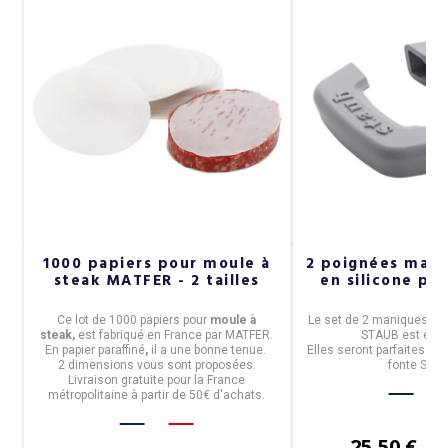
1000 papiers pour moule à
2 poignées man
steak MATFER - 2 tailles
en silicone po
Ce
lot de 1000 papiers pour
moule à
Le
set de 2 maniques/po
steak,
est fabriqué en
France
par
MATFER
.
STAUB
est en
s
En
papier paraffiné
,
il a une bonne tenue.
Elles seront parfaites po
2 dimensions vous sont proposées.
fonte STA
Livraison gratuite pour la France
métropolitaine à partir de 50€ d'achats.
25,50 €