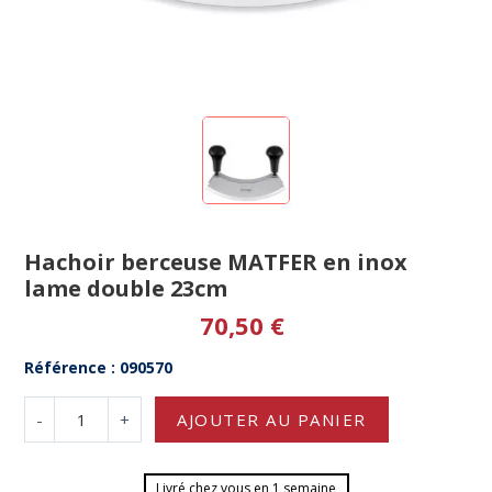
Hachoir berceuse MATFER en inox
lame double 23cm
70,50 €
Référence : 090570
-
+
AJOUTER AU PANIER
Livré chez vous en 1 semaine