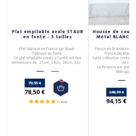
Plat empilable ovale STAUB
Housse de coue
en fonte - 5 tailles
Métal BLANC D
Plat fabriqué en France par Staub.
Parure de lit Amboise m
Fabriqué en fonte.
France
par
Blanc d
Ce plat empilable vendu à l'unité ont des
Cette collection contempo
dimensions de : 21cm, 24cm, 28cm, 32cm
de coto
et 37cm.
La livraison est gratuit
Métropolita
79,95 €
78,50 €
240,00 €
94,15 €