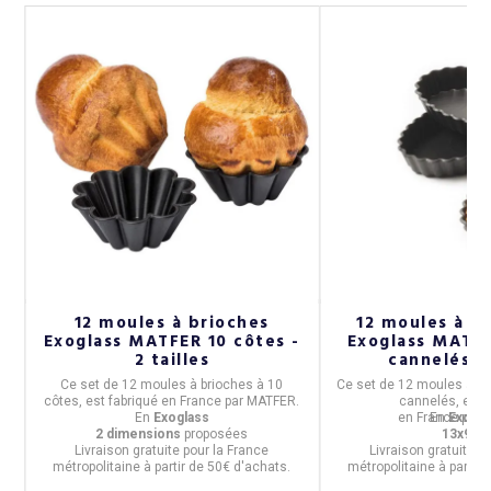
12 moules à brioches
12 moules à ta
Exoglass MATFER 10 côtes -
Exoglass MATF
2 tailles
cannelés 
s
Ce
set de 12 moules à brioches à 10
Ce
set de 12 moules à t
côtes,
est fabriqué en
France
par
MATFER
.
cannelés,
est 
En
Exoglass
en
France
En
Exogla
par
2 dimensions
proposées
13x9c
Livraison gratuite pour la France
Livraison gratuite p
métropolitaine à partir de 50€ d'achats.
métropolitaine à partir 
e.