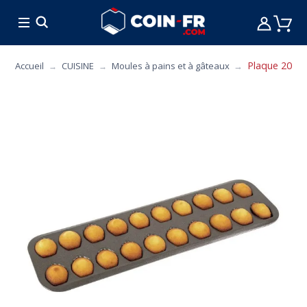
% BONS PLANS
CUISINE
MOBILIER
ART 
Plaque 20 m
Accueil
CUISINE
Moules à pains et à gâteaux