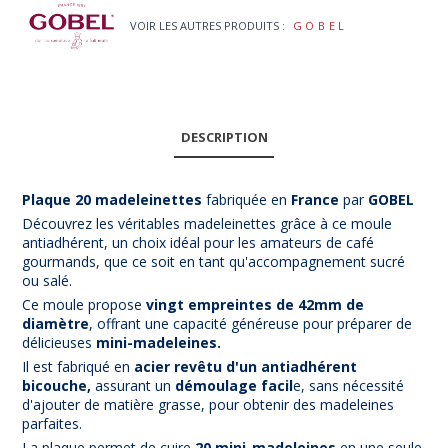
VOIR LES AUTRES PRODUITS :
GOBEL
DESCRIPTION
Plaque 20 madeleinettes
fabriquée en
France
par
GOBEL
Découvrez les véritables madeleinettes grâce à ce moule
antiadhérent, un choix idéal pour les amateurs de café
gourmands, que ce soit en tant qu'accompagnement sucré
ou salé.
Ce moule propose
vingt empreintes de 42mm de
diamètre
, offrant une capacité généreuse pour préparer de
délicieuses
mini-madeleines.
Il est fabriqué en
acier revêtu d'un antiadhérent
bicouche,
assurant un
démoulage facil
e, sans nécessité
d'ajouter de matière grasse, pour obtenir des madeleines
parfaites.
La plaque permet de cuire
20 mini-madeleines
en une seule