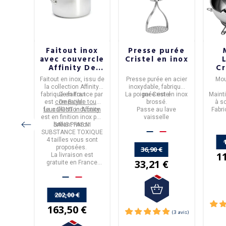
AUB
Faitout inox
Presse purée
aire
avec couvercle
Cristel en inox
te
Affinity De
Cr
cm
Buyer - 4
aire
en
Faitout
en
inox,
issu de
Presse purée
en
acier
Mou
tailles
e
de la
la collection
Affinity,
inoxydable
, fabriqué
AUB
ance
.
, il
fabriqué en
Ce faitout
France
par
La poignée est en inox
par
Cristel
Maint
tra
est
compatible tous
De Buyer.
brossé.
à s
uissons
feux DONT induction
La collection
Affinity
Passe au lave
Fabri
illées.
est en finition inox poli
vaisselle
brillant miroir.
SANS PFAS NI
SUBSTANCE TOXIQUE
4 tailles
vous sont
€
proposées.
36,90 €
1
La livraison est
33,21 €
gratuite en France
Métropolitaine à partir
de 50€ d'achats.
202,00 €
163,50 €