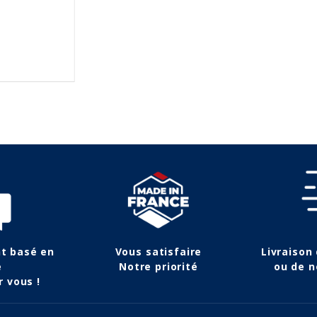
(12 avis)
(1 avis)
nt basé en
Vous satisfaire
Livraison
e
Notre priorité
ou de n
r vous !