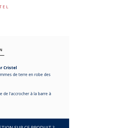
TEL
ON
 Cristel
-10%
-10%
 pommes de terre en robe des
e de l'accrocher à la barre à
Bol à
Brosse à
Casse noi
persillade en
vaisselle
noisett
bois ROGER
CRISTEL
ROGER
ORFEVRE
ORFEVR
Roger ORFEVRE
Brosse à vaisselle
Casse-noix 
TION SUR CE PRODUIT ?