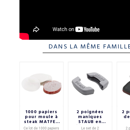
DANS LA MÊME FAMILL
x
1000 papiers
2 poignées
2 p
aille
pour moule à
maniques
de
 en
steak MATFER
STAUB en
cm
- 2 tailles
silicone pour
né
oupe-
Ce
lot de 1000 papiers
Le
set de 2
2 