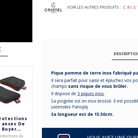
VOIR LES AUTRES PRODUITS :
CRIS
E
DESCRIPTI
Pique pomme de terre inox fabriqué par
Il sera parfait pour saisir et épluchez vos
champs
sans risque de vous brûler.
Il dispose de
3 piques inox.
Sa poignée est en inox brossé. Il est possibl
ustensiles Panoply
Sa longueur est de 15.50cm.
rotections
3 dessous de
Aiguiseur
 anses De
verre avec
Diamond Cams
Buyer
base REINE
DE BUYER 3
oprène - 2
MERE
niveaux Trium
protections de
Lot de 3 dessous de
Aiguiseur Diamond
VOUS AVEZ UNE QUES