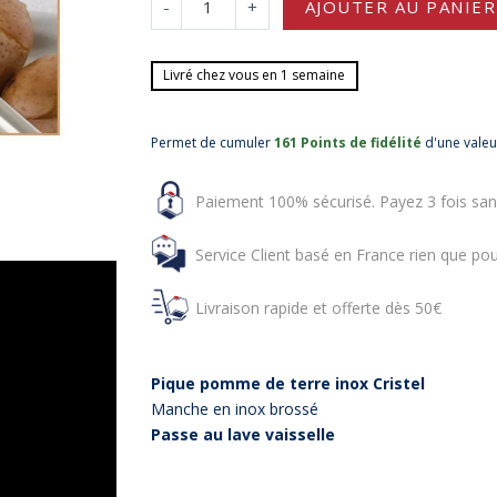
-
+
AJOUTER AU PANIER
Livré chez vous en 1 semaine
Permet de cumuler
161 Points de fidélité
d'une vale
Paiement 100% sécurisé. Payez 3 fois san
Service Client basé en France rien que pou
Livraison rapide et offerte dès 50€
Pique pomme de terre inox Cristel
Manche en inox brossé
Passe au lave vaisselle