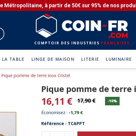
e Métropolitaine, à partir de 50€ sur 95% de nos produit
COMPTOIR DES INDUSTRIES
FRANÇAISES
 LA TABLE
LINGE DE MAISON
LITERIE
LUMINAIRE
Pique pomme de terre inox Cristel
Pique pomme de terre i
16,11 €
17,90 €
-10%
Économisez :
-1,79 €
Référence : TCAPPT