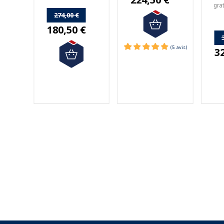
gra
Mé
274,00 €
180,50 €
3