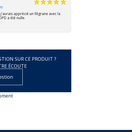
5)
274,00 €
j'aurais apprécié un filigrane avec la
180,50 €
DPD a été nulle.
TION SUR CE PRODUIT ?
TRE ÉCOUTE
estion
moment