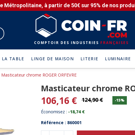
e Métropolitaine, à partir de 50€ sur 95% de nos produit
COMPTOIR DES INDUSTRIES
FRANÇAISES
 LA TABLE
LINGE DE MAISON
LITERIE
LUMINAIRE
Masticateur chrome ROGER ORFEVRE
Masticateur chrome R
106,16 €
124,90 €
-15%
Économisez :
-18,74 €
Référence : 860001