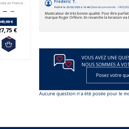
Frederic T.
tuite en France
Métropolitaine à partir
Publié le 25/02/2025 à 16:46
(Date de commande : 14/02/202
tropolitaine.
de 50€ d'achats.
Masticateur de très bonne qualité. Pour être parfait 
147,90 €
marque Roger Orfèvre. En revanche la livraison via 
345,00 €
133,11 €
27,75 €
(12 avis)
(1 avis)
VOUS AVEZ UNE QUES
NOUS SOMMES À VO
Posez votre qu
Aucune question n'a été posée pour le 