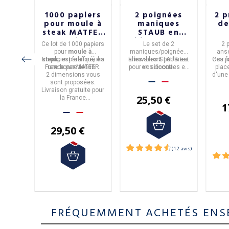
x
1000 papiers
2 poignées
2 p
aille
pour moule à
maniques
de
 en
steak MATFER
STAUB en
cm
- 2 tailles
silicone pour
né
oupe-
Ce
lot de 1000 papiers
Le
set de 2
2 
cocotte
briqué
pour
moule à
maniques/poignées
ans
ydable
ATFER
.
En
steak,
papier paraffiné
est fabriqué en
,
il a
amovibles
Elles seront parfaites
STAUB
est
Ces p
noir
f
 très
France
une bonne tenue.
par
MATFER
.
pour vos
en
silicone
cocottes en
.
plac
te pour
ue.
2 dimensions vous
fonte STAUB.
d'une
e
sont proposées.
fai
 partir
Livraison gratuite pour
év
25,50 €
ats.
la France
ress
1
métropolitaine à partir
de 50€ d'achats.
29,50 €
FRÉQUEMMENT ACHETÉS ENS