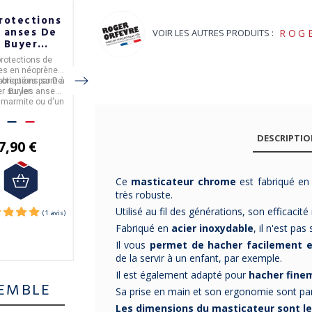
rotections
3 dessous de
Aiguiseur
 anses De
verre avec
Diamond Cams
VOIR LES AUTRES PRODUITS :
ROG
Buyer
base REINE
DE BUYER 3
oprène - 2
MERE
niveaux Trium
protections de
Lot de 3 dessous de
Aiguiseur Diamond
tailles
Tropiques en
es en néoprène
verre et base. Socle en
Cams 3 niveaux Trium,
hêtre
rotections sont à
abriquées par
De
hêtre massif.
Parfait pour redonner le
fabriqué par
De Buyer
.
er sur les anses
Buyer
.
tranchant à tout type
 marmite ou d'un
La livraison est
de couteaux.
17,90 €
tout. Elles vous
gratuite en France
iteront de trop
Métropolitaine à partir
entir la chaleur.
de 50€ d'achat.
DESCRIPTI
7,90 €
72,70 €
Ce
masticateur chrome
est fabriqué e
très robuste.
Utilisé au fil des générations, son efficacit
Fabriqué en
acier inoxydable
, il n'est pas 
Il vous
permet de hacher facilement e
de la servir à un enfant, par exemple.
Il est également adapté pour
hacher fine
EMBLE
Sa prise en main et son ergonomie sont par
Les dimensions du masticateur sont le