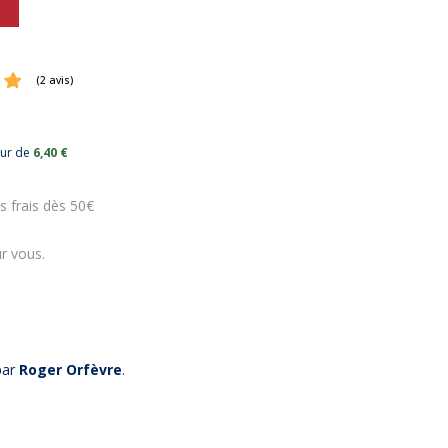
eur de
6,40 €
(2 avis)
s frais dès 50€
r vous.
-10%
-10%
par
Roger Orfèvre
.