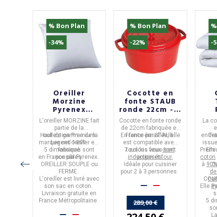
an
% Bon Plan
% Bon Plan
%
-34%
-22%
-
t
Oreiller
Cocotte en
au
Morzine
fonte STAUB
n
Pyrenex
ronde 22cm - 7
er
souple ou
coloris
t
de
L'
oreiller MORZINE
fait
Cocotte en fonte ronde
La
c
t
ferme - 5
é et
partie de la
de 22cm
fabriquée en
e
tailles
can
e la
nce
par
Haut de gamme de la
collection
Premium
En fonte émaillée, elle
France
par
STAUB
.
en
Cet
Fr
1859
t
Rubis,
marque cet oreiller est
Legend 1859
.
est
compatible avec
issue
rte en
 de 2
5 dimensions sont
fabriqué
7 coloris
tous les feux
vous sont
dont
Premi
Elle
itaine.
en
France
possibles.
par
Pyrenex
.
induction et four.
proposés.
coton
OREILLER SOUPLE ou
Idéale pour cuisiner
à
90%
G
FERME.
pour
2 à 3 personnes.
de
L'oreiller est livré avec
COU
can
son sac en coton.
Elle e
P
Livraison gratuite en
s
France Métropolitaine.
5 d
289,00 €
so
224,50 €
La