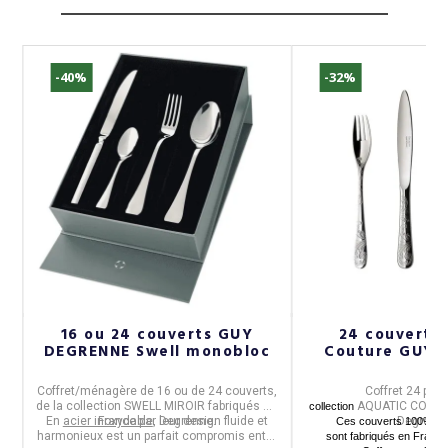
-40%
-32%
r
16 ou 24 couverts GUY
24 couverts
DEGRENNE Swell monobloc
Couture GUY 
ez
Coffret/ménagère de 16 ou de 24 couverts
,
Coffret 24 piè
de la collection
SWELL MIROIR
fabriqués en
AQUATIC COUT
collection
en
En
acier inoxydable
France
par
, leur design fluide et
Degrenne
.
Degrenn
Ces couverts 100% aci
harmonieux est un parfait compromis entre
sont fabriqués en Franc