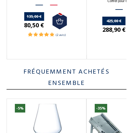
élégance et fonctionnalité.
Coffret pour 6 p
135,00 €
425,00 €
80,50 €
288,90 €
FRÉQUEMMENT ACHETÉS
ENSEMBLE
-5%
-35%