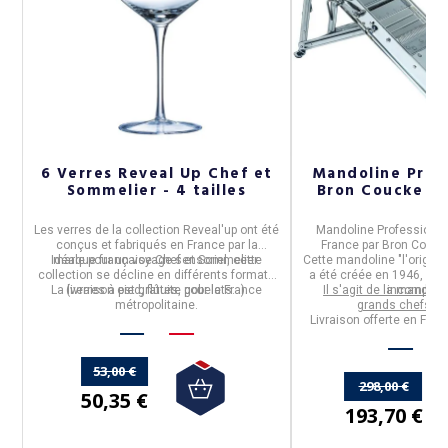
6 Verres Reveal Up Chef et
Mandoline Prof
Sommelier - 4 tailles
Bron Coucke Lou
rs
Les
verres de la collection
Reveal'up
ont été
Mandoline Professionne
conçus et fabriqués en
France
par la
France par Bron Coucke 
Idéale pour un voyage sensoriel, cette
marque française
Chef et Sommelier.
Cette mandoline "
l'origina
e.
collection se décline en différents formats
a été créée en 1946, elle
La livraison est
(verres à pied, flûtes, gobelets...).
gratuite
pour la France
Il s'agit de la mandoli
incomparab
métropolitaine.
grands chefs de
Livraison offerte en Fran
53,00 €
298,00 €
50,35 €
193,70 €