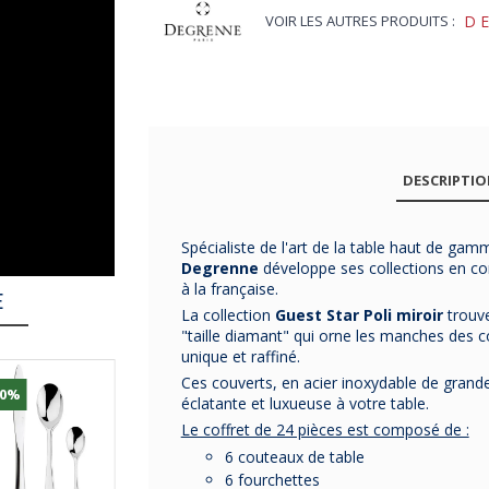
VOIR LES AUTRES PRODUITS :
D
DESCRIPTI
Spécialiste de l'art de la table haut de gam
Degre
nne
développe ses collections en con
à la française.
E
La collection
Guest Star Poli miroir
trouve
"taille diamant" qui orne les manches des c
unique et raffiné.
Ces couverts, en acier inoxydable de grand
30%
-31%
-29%
éclatante et luxueuse à votre table.
Le coffret de 24 pièces est composé de :
6 couteaux de table
6 fourchettes