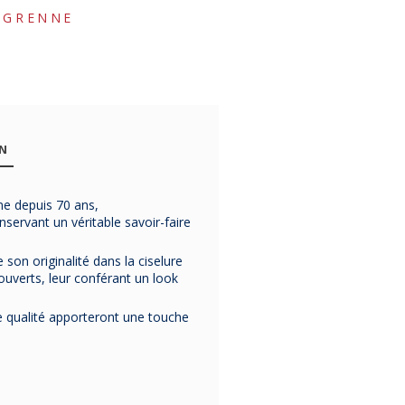
EGRENNE
ON
me depuis 70 ans,
servant un véritable savoir-faire
 son originalité dans la ciselure
ouverts, leur conférant un look
e qualité apporteront une touche
-29%
-31%
-31%