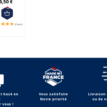
6,50 €
131,00 €
107,00 €
nt basé en
Vous satisfaire
Livraison
e
Notre priorité
ou de n
r vous !