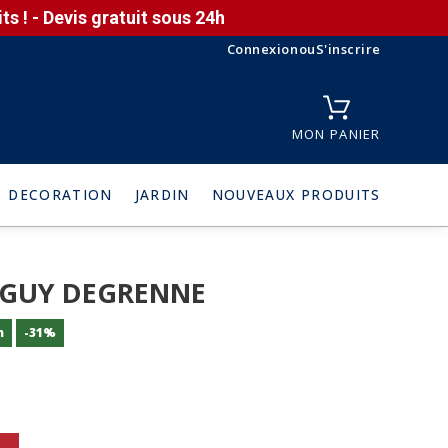
s ! - Devis gratuit sous 24h
Connexion
ou
S'inscrire
MON PANIER
DECORATION
JARDIN
NOUVEAUX PRODUITS
r GUY DEGRENNE
n
-31%