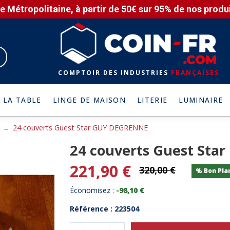
e Métropolitaine, à partir de 50€ sur 95% de nos produit
COMPTOIR DES INDUSTRIES
FRANÇAISES
 LA TABLE
LINGE DE MAISON
LITERIE
LUMINAIRE
24 couverts Guest Star GUY DEGRENNE
24 couverts Guest Sta
221,90 €
320,00 €
% Bon Pla
Économisez :
-98,10 €
Référence : 223504