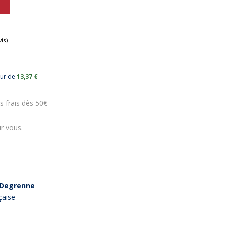
eur de
13,37 €
(2 avis)
s frais dès 50€
r vous.
Degrenne
çaise