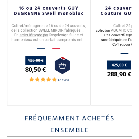
16 ou 24 couverts GUY
24 couverts
DEGRENNE Swell monobloc
Couture GUY 
Coffret/ménagère de 16 ou de 24 couverts
,
Coffret 24 piè
de la collection
SWELL MIROIR
fabriqués en
AQUATIC COUT
collection
0%
En
acier inoxydable
France
par
, leur design fluide et
Degrenne
.
Degrenn
Ces couverts 100% aci
harmonieux est un parfait compromis entre
sont fabriqués en Franc
élégance et fonctionnalité.
Coffret pour 6 p
135,00 €
425,00 €
80,50 €
288,90 €
FRÉQUEMMENT ACHETÉS
ENSEMBLE