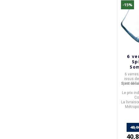
-15%
6 ve
Sp
Som
6 verres
issus de
Spirit
Il est idé
de la
Le prix in
Co
La livrais
Métropo
48,0
40,8