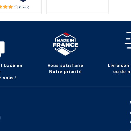
nt basé en
Vous satisfaire
Livraison
e
Notre priorité
ou de n
r vous !