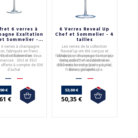
fret 6 verres à
6 Verres Reveal Up
agne Exaltation
Chef et Sommelier - 4
et Sommelier - 2
tailles
tailles
t 6 verres à champagne
Les
verres de la collection
ion
, fabriqués en
France
Reveal'up
ont été conçus et
res se déclinent en deux
r
Chef et Sommelier.
fabriqués en
Idéale pour un voyage sensoriel,
France
par la marque
nances : 30cl et 35cl
cette collection se décline en
française
Chef et Sommelier.
n offerte à compter de 50€
différents formats (verres à pied,
La livraison est
gratuite
pour la
d'achat
France métropolitaine.
flûtes, gobelets...).
,90 €
53,00 €
61 €
50,35 €