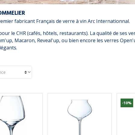
SOMMELIER
mier fabricant Français de verre à vin Arc Internationnal.
pour le CHR (cafés, hôtels, restaurants). La qualité de ses v
um'up, Macaron, Reveal'up, ou bien encore les verres Open'up
légants.
-10%