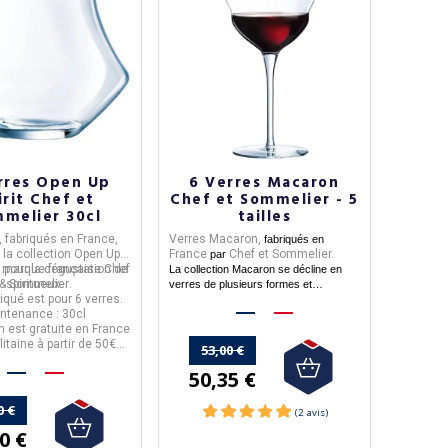
rres Open Up
6 Verres Macaron
irit Chef et
Chef et Sommelier - 5
melier 30cl
tailles
,
fabriqués en
France
,
Verres Macaron,
fabriqués en
 la collection
Open Up
France
Chef et Sommelier.
par
al pour la dégustation de
 marque française
Chef
La collection Macaron
se décline en
& Sommelier
spiritueux.
.
verres de plusieurs formes et
diqué est pour 6 verres.
contenances.
ntenance :
30cl
on est
gratuite
en France
litaine
à partir de 50€
53,00 €
d'achat.
50,35 €
0 €
0 €