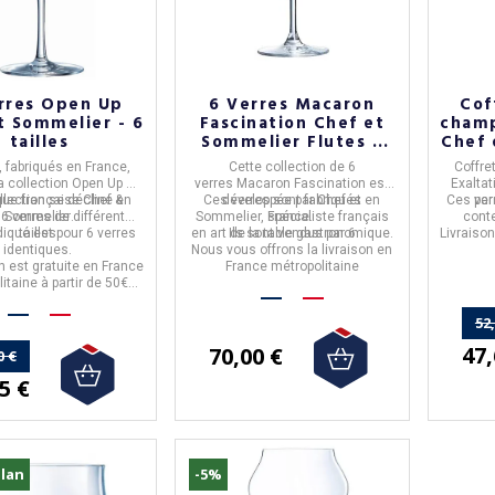
rres Open Up
6 Verres Macaron
Cof
t Sommelier - 6
Fascination Chef et
champ
tailles
Sommelier Flutes à
Chef 
champagne
,
fabriqués en
France
,
Cette collection de
6
Coffre
a collection
Open Up
de
verres Macaron Fascination
est
Exaltat
llection se décline en
que française
Chef &
Ces verres sont fabriqués en
développée par
Chef et
Ces ver
pa
 6 verres de différentes
Sommelier
.
Sommelier,
spécialiste français
France
.
conte
ndiqué est pour 6 verres
tailles.
en art de la table gastronomique.
Ils sont vendus par 6
Livraiso
identiques.
Nous vous
offrons
la livraison en
on est
gratuite
en France
France métropolitaine
litaine
à partir de 50€
d'achat.
52
47,
70,00 €
0 €
5 €
lan
-5%