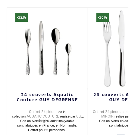
-32%
-30%
24 couverts Aquatic
24 couverts Aqu
Couture GUY DEGRENNE
GUY DEGR
Coffret 24 pièces
Coffret 24 pièces de la 
de la
AQUATIC COUTURE
Guy
MIROIR
Gu
collection
réalisé par
réalisé par
0%
Degrenne
Ces couverts 100% acier inoxydable
.
Ces couverts en acier i
sont fabriqués en France, en Normandie.
sont fabriqués e
Coffret pour 6 personnes.