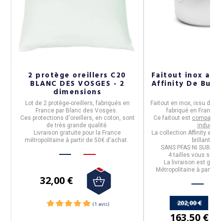
cm
2 protège oreillers C20
Faitout inox ave
BLANC DES VOSGES - 2
Affinity De Buyer
dimensions
n
Lot de 2
protège-oreillers, fabriqués en
Faitout
en
inox,
issu de la
e
France par Blanc des Vosges.
fabriqué en
France
Ces protections d'oreillers, en coton, sont
Ce faitout est
compatibl
de très grande qualité.
inductio
Livraison gratuite pour la France
La collection
Affinity
est e
métropolitaine à partir de 50€ d'achat.
brillant mir
SANS PFAS NI SUBST
4 tailles
vous sont 
La livraison est grat
Métropolitaine à partir 
32,00 €
202,00 €
163,50 €