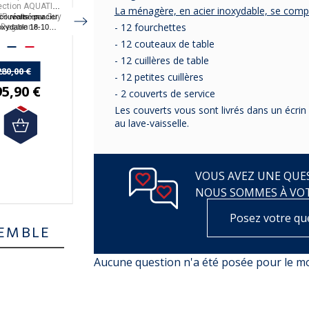
ection AQUATIC
collection AQUATIC
24 couverts
, de la
La ménagère, en acier inoxydable, se com
IR
Guy
SUPERNATURE
acier
BLOIS
couverts en acier
réalisé par
Ces couverts en
réalisé
En acier inoxydable, ces
collection
- 12 fourchettes
Degrenne
Guy Degrenne
inoxydable
MIROIR
Degrenne
oxydable 18-10
.
par
.
couverts sont fabriqués
par
.
France
abriqués en
.
sont fabriqués en
en France.
- 12 couteaux de table
France
.
- 12 cuillères de table
280,00 €
375,00 €
250,00 €
- 12 petites cuillères
95,90 €
256,90 €
176,90 €
- 2 couverts de service
Les couverts vous sont livrés dans un écrin
au lave-vaisselle.
VOUS AVEZ UNE QUES
NOUS SOMMES À VO
Posez votre qu
EMBLE
Aucune question n'a été posée pour le 