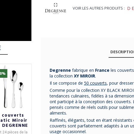
VOIR LES AUTRES PRODUITS :
D
E
DESCRIPTI
Degrenne
fabrique en
France
les couverts
30%
-31%
-29%
la collection
XY MIROIR
.
Il se compose de
50 couverts
, pour dresse
Comme pour la collection XY BLACK MIROIR
tendances culinaires, fidèles à sa dimensio
ont participé à la conception des couverts.
pensés comme de réels outils pour sublimer 
aliments.
 couverts
24 couverts
24 couverts
atic Miroir
Aquatic
Blois Miroir
Raffinés, élégants, tout en étant résistants e
 DEGRENNE
Supernature
GUY DEGRENNE
couverts sont parfaitement adaptés à un us
GUY DEGRENNE
usage occasionnel.
t 24 pièces de la
24 pièces de la
Coffret / ménagère de
Coffret