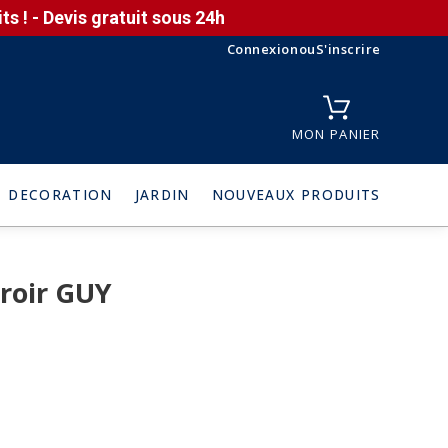
s ! - Devis gratuit sous 24h
Connexion
ou
S'inscrire
MON PANIER
DECORATION
JARDIN
NOUVEAUX PRODUITS
iroir GUY