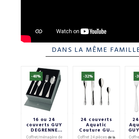
DANS LA MÊME FAMILL
-40%
-32%
-
rts
16 ou 24
24 couverts
24
iroir
couverts GUY
Aquatic
Aqu
ENNE
DEGRENNE
Couture GUY
GUY
Swell
DEGRENNE
4
Coffret/ménagère de
Coffret 24 pièces
Coffre
de la