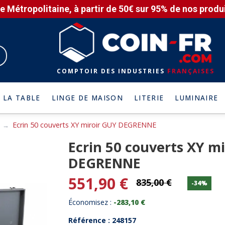
e Métropolitaine, à partir de 50€ sur 95% de nos produit
COMPTOIR DES INDUSTRIES
FRANÇAISES
 LA TABLE
LINGE DE MAISON
LITERIE
LUMINAIRE
Ecrin 50 couverts XY miroir GUY DEGRENNE
Ecrin 50 couverts XY m
DEGRENNE
551,90 €
835,00 €
-34%
Économisez :
-283,10 €
Référence : 248157