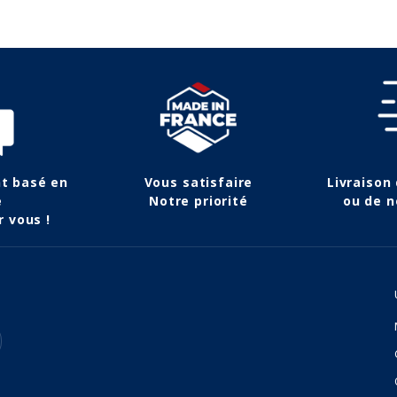
nt basé en
Vous satisfaire
Livraison
e
Notre priorité
ou de n
r vous !