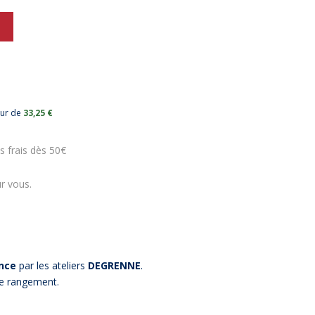
eur de
33,25 €
s frais dès 50€
r vous.
nce
par les ateliers
DEGRENNE
.
de rangement.