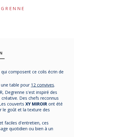
EGRENNE
ON
 qui composent ce colis écrin de
-29%
-31%
% Bon Pla
r une table pour
12 convives
.
-31%
, Degrenne s'est inspiré des
n créative. Des chefs reconnus
 Les couverts
XY MIROIR
ont été
le goût et la texture des
24 couverts
24 couverts
24 couve
Fuse Martelé
Fuse Martelé
Guest St
t faciles d'entretien, ces
Inox GUY
Laiton GUY
GUY DEGR
age quotidien ou bien à un
DEGRENNE
DEGRENNE
Degrenne
Coffret 24
fabrique le
Coffret 24 pièces de la