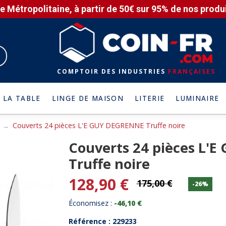
e Métropolitaine, à partir de 50€ sur 95% de nos produit
COMPTOIR DES INDUSTRIES
FRANÇAISES
 LA TABLE
LINGE DE MAISON
LITERIE
LUMINAIRE
Couverts 24 pièces L'E GUY DEGRENNE Truffe noire
Couverts 24 pièces L'
Truffe noire
128,90 €
175,00 €
-26%
Économisez :
-46,10 €
Référence : 229233