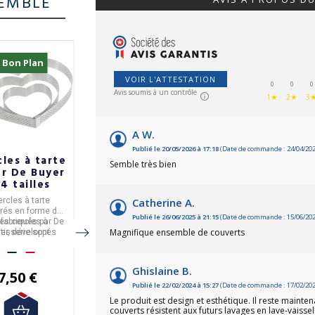
EMBLE
 Bon Plan
-12%
VOIR L'ATTESTATION
0
0
0
Avis soumis à un contrôle
1★
2★
3
A W.
Publié le 20/05/2026 à 17:18
(Date de commande : 24/04/202
les à tarte
Coffret 4
Mug GUY
Semble très bien
r De Buyer
tasses moka
DEGRENNE en
 4 tailles
Illusions GUY
porcelaine
DEGRENNE
Destination
Catherine A.
rcles à tarte
Coffret de 4 tasses à
Mug
de la collection
Mer
orés
en forme de
moka ILLUSIONS
DESTINATION
Publié le 26/06/2025 à 21:15
(Date de commande : 15/06/202
r
es cercles à
fabriqués par
De
Guy Degrenne.
Ce mug, en porcelaine,
Mer
fabriqués par
par
Magnifique ensemble de couverts
er,
tisserie sont
développés
est vendu à l'unité. Il a
DEGRENNE
.
artenariat avec
isponibles en
une
contenance de
tre allant de 8cm
Valrhona
.
30cl
.
69,00 €
m et sont vendus
Ghislaine B.
60,90 €
7,50 €
30,90 €
à l'unité
Publié le 22/02/2024 à 15:27
(Date de commande : 17/02/202
Le produit est design et esthétique. Il reste maintena
couverts résistent aux futurs lavages en lave-vaissel