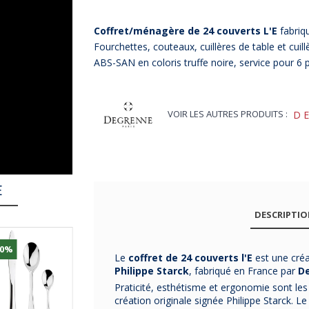
Coffret/ménagère de 24 couverts
L'E
fabriq
Fourchettes, couteaux, cuillères de table et cuill
ABS-SAN en coloris truffe noire, service pour 6
VOIR LES AUTRES PRODUITS :
D
E
DESCRIPTI
30%
-31%
-29%
Le
coffret de 24 couverts
l'E
est une créa
Philippe Starck
, fabriqué en France par
D
Praticité, esthétisme et ergonomie sont le
création originale signée Philippe Starck. Le