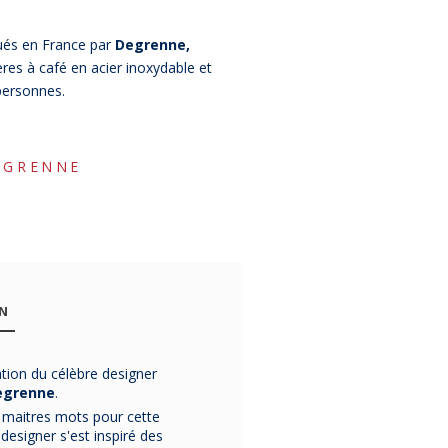
ués en France par
Degrenne,
ères à café en acier inoxydable et
 personnes.
EGRENNE
ON
-29%
-31%
% Bon Pla
tion du célèbre designer
egrenne
.
-31%
s maitres mots pour cette
 designer s'est inspiré des