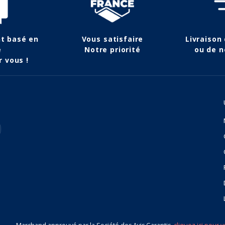
nt basé en
Vous satisfaire
Livraison
e
Notre priorité
ou de n
r vous !