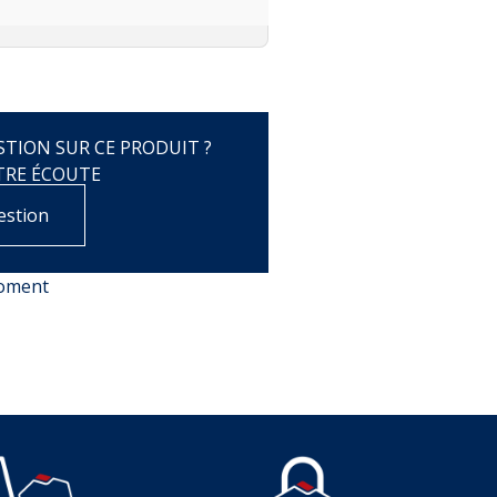
de 50€ d'achat.
228,00 €
188,00 
53,00 €
45,05 €
TION SUR CE PRODUIT ?
TRE ÉCOUTE
estion
moment