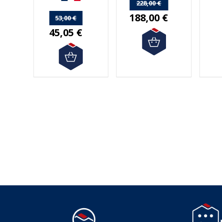
de 50€ d'achat.
228,00 €
188,00 €
53,00 €
45,05 €