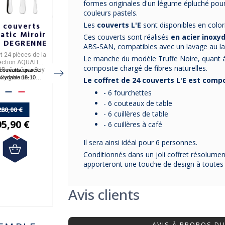
formes originales d'un légume épluché pou
couleurs pastels.
Les
couverts L'E
sont disponibles en color
 couverts
24 couverts
24 couverts
atic Miroir
Aquatic
Blois Miroir
Ces couverts sont réalisés
en acier inoxyd
 DEGRENNE
Supernature
GUY DEGRENNE
ABS-SAN, compatibles avec un lavage au lav
GUY DEGRENNE
t 24 pièces de la
24 pièces de la
Coffret / ménagère de
Coffret
Le manche du modèle Truffe Noire, quant à
ection AQUATIC
collection AQUATIC
24 couverts
, de la
composite chargé de fibres naturelles.
IR
Guy
SUPERNATURE
acier
BLOIS
couverts en acier
réalisé par
Ces couverts en
réalisé
En acier inoxydable, ces
collection
Degrenne
Guy Degrenne
inoxydable
MIROIR
Degrenne
oxydable 18-10
.
par
.
couverts sont fabriqués
par
.
Le coffret de 24 couverts L'E est comp
France
abriqués en
.
sont fabriqués en
en France.
- 6 fourchettes
France
.
- 6 couteaux de table
280,00 €
375,00 €
250,00 €
- 6 cuillères de table
95,90 €
256,90 €
176,90 €
- 6 cuillères à café
Il sera ainsi idéal pour 6 personnes.
Conditionnés dans un joli coffret résolument
apporteront une touche de design à toutes l
Avis clients
AVIS À PROPOS D