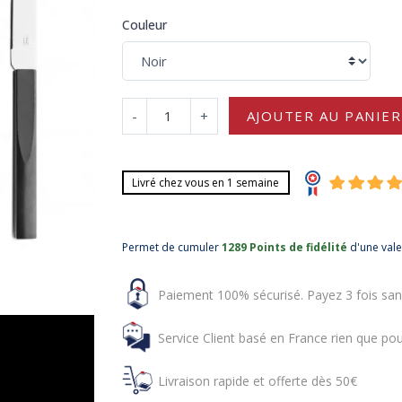
Couleur
-
+
AJOUTER AU PANIER
Livré chez vous en 1 semaine
Permet de cumuler
1289 Points de fidélité
d'une val
Paiement 100% sécurisé. Payez 3 fois san
Service Client basé en France rien que pou
Livraison rapide et offerte dès 50€