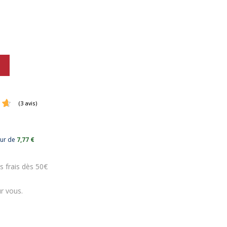
eur de
7,77 €
(3 avis)
s frais dès 50€
r vous.