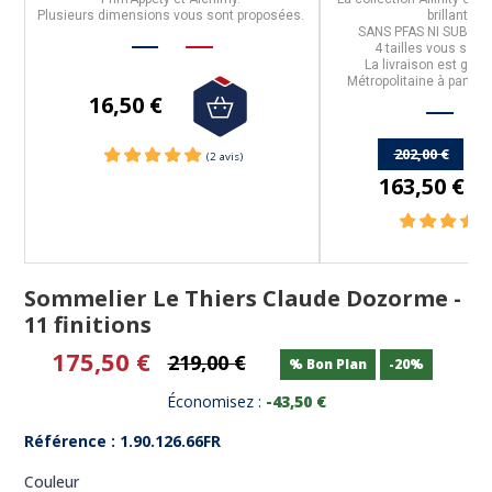
Plusieurs dimensions vous sont proposées.
brillant mir
SANS PFAS NI SUBST
4 tailles
vous sont 
La livraison est grat
Métropolitaine à partir 
16,50 €
202,00 €
163,50 €
Sommelier Le Thiers Claude Dozorme -
11 finitions
175,50 €
219,00 €
% Bon Plan
-20%
Économisez :
-43,50 €
Référence : 1.90.126.66FR
Couleur