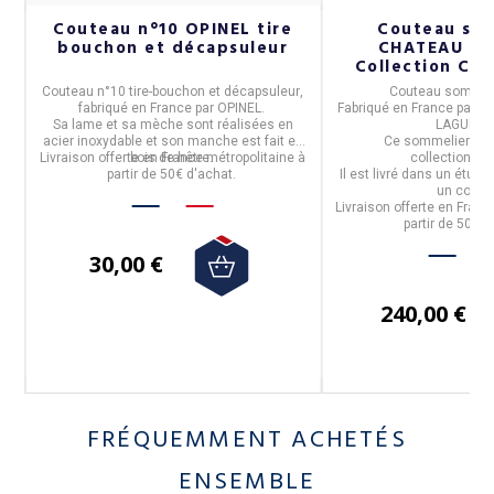
Couteau n°10 OPINEL tire
Couteau so
bouchon et décapsuleur
CHATEAU LA
c
Collection Clas
Couteau n°10 tire-bouchon et décapsuleur
,
Couteau sommeli
AU
fabriqué en
France
par
OPINEL
.
Fabriqué en
France
par l
Sa
lame et sa mèche
sont réalisées en
LAGUIOL
acier inoxydable
et son
manche
est fait
en
Ce sommelier est 
Livraison offerte en France métropolitaine à
bois de hêtre
.
collection
CL
ec
partir de 50€ d'achat.
Il est livré dans un étui c
un coffre
 à
Livraison offerte en Franc
partir de 50€ d
30,00 €
240,00 €
FRÉQUEMMENT ACHETÉS
ENSEMBLE