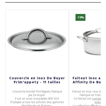
-19%
Couvercle en inox De Buyer
Faitout inox ave
Prim'appety - 11 tailles
Affinity De Buyer
Couvercle bombé
Prim'Appety
fabriqué
Faitout
en
inox,
issu de la
par
De Buyer
.
fabriqué en
France
us
Il est en
acier inoxydable AISI 304.
Ce faitout est
compatibl
S'adapte à tous les articles des gammes
inductio
e.
Prim'Appety et Alchimy.
La collection
Affinity
est e