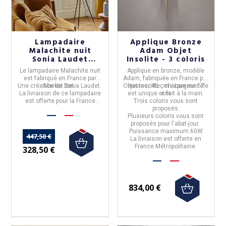
Lampadaire
Applique Bronze
Malachite nuit
Adam Objet
Sonia Laudet
Insolite - 3 coloris
Market Set
Le lampadaire
Malachite nuit
Applique
en bronze, modèle
est fabriqué en
France
par
Adam
, fabriquée en France par
Une création de
Market Set
Sonia Laudet.
.
Objet insolite , chaque modèle
Hauteur 45 cm / Largeur 17
La livraison de ce lampadaire
est unique et fait à la main.
cm
est offerte pour la France
Trois coloris vous sont
métropolitaine.
proposés.
Plusieurs coloris vous sont
proposés pour l'abat-jour.
Puissance maximum 60W
447,50 €
La livraison est offerte en
France Métropolitaine.
328,50 €
834,00 €