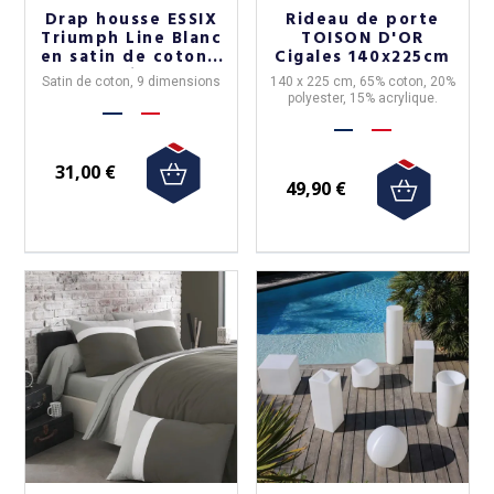
Drap housse ESSIX
Rideau de porte
Triumph Line Blanc
TOISON D'OR
en satin de coton -
Cigales 140x225cm
9 tailles
Satin de coton, 9 dimensions
140 x 225 cm, 65% coton, 20%
polyester, 15% acrylique.
31,00 €
49,90 €