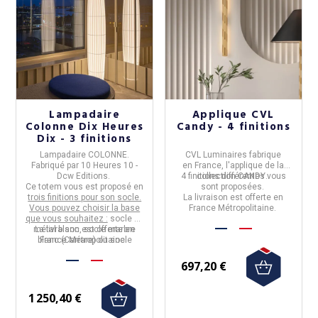
Lampadaire
Applique CVL
Colonne Dix Heures
Candy - 4 finitions
Dix - 3 finitions
Lampadaire COLONNE.
CVL Luminaires
fabrique
Fabriqué par
10 Heures 10 -
en
France
,
l'applique
de la
Dcw Editions.
4 finitions
collection
différentes vous
CANDY
.
Ce totem vous est proposé en
sont proposées.
trois finitions pour son socle.
La livraison est offerte en
Vous pouvez choisir la base
France Métropolitaine.
que vous souhaitez :
socle en
métal blanc, socle marbre
La livraison est offerte en
blanc (Carrare) ou socle
France Métropolitaine.
marbre noir (Marquina).
697,20 €
1 250,40 €