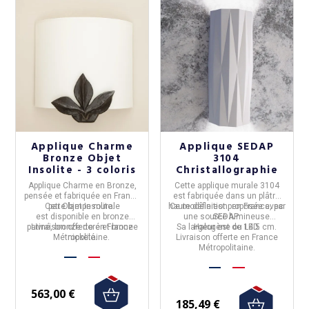
Applique Charme
Applique SEDAP
Bronze Objet
3104
Insolite - 3 coloris
Christallographie
Applique Charme en Bronze
,
Cette
applique murale 3104
pensée et fabriquée en
France
est fabriquée dans un plâtre
Cette lampe murale
par
Objet Insolite
.
haute définition, en
Ce modèle est proposée avec
France
, par
est disponible en bronze
une source lumineuse
SEDAP
.
patiné, bronze doré et bronze
Livraison offerte en France
Sa largeur est de 14.5 cm.
Halogène ou LED.
Métropolitaine.
nickelé.
Livraison offerte en France
Métropolitaine.
563,00 €
185,49 €