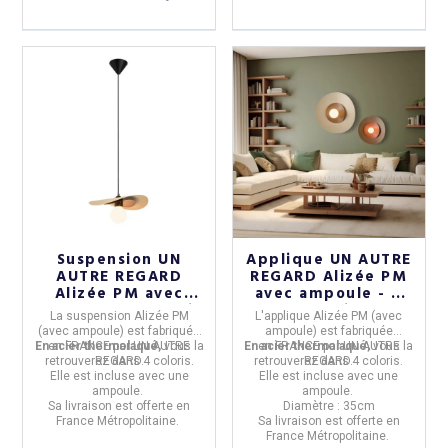
Suspension UN
Applique UN AUTRE
AUTRE REGARD
REGARD Alizée PM
Alizée PM avec
avec ampoule - 4
ampoule - 4 coloris
coloris
La
suspension Alizée PM
L'
applique Alizée PM (avec
(avec ampoule)
est fabriquée
ampoule)
est fabriquée
En acier thermolaqué,
en
FRANCE
par
UN AUTRE
vous la
En acier thermolaqué,
en
FRANCE
par
UN AUTRE
vous la
retrouverez dans
REGARD.
4 coloris.
retrouverez dans
REGARD.
4 coloris.
Elle est incluse avec une
Elle est incluse avec une
ampoule.
ampoule.
Sa livraison est offerte en
Diamètre :
35cm
France Métropolitaine.
Sa livraison est offerte en
France Métropolitaine.