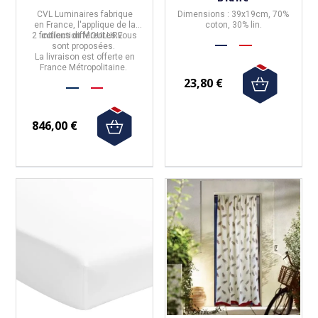
CVL Luminaires
fabrique
Dimensions : 39x19cm, 70%
en
France
,
l'applique
de la
coton, 30% lin.
2 finitions
collection
différentes vous
MOULURE
.
sont proposées.
La livraison est offerte en
France Métropolitaine.
23,80 €
846,00 €