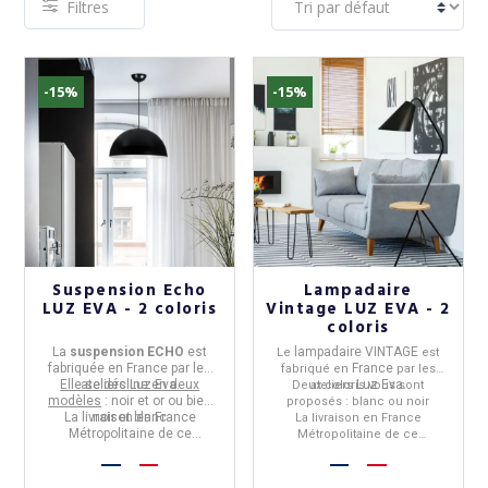
Filtres
-15%
-15%
(7 avis)
Suspension Echo
Lampadaire
LUZ EVA - 2 coloris
Vintage LUZ EVA - 2
coloris
La
suspension ECHO
est
lampadaire VINTAGE
Le
est
fabriquée en
France
par les
France
fabriqué en
par les
Elle se décline en deux
ateliers
Luz Eva
.
Luz Eva
Deux coloris vous sont
ateliers
.
modèles
: noir et or ou bien
proposés : blanc ou noir
La livraison en France
noir et blanc
La livraison en France
Métropolitaine de ce
Métropolitaine de ce
produit,
n'est pas offerte.
n'est pas offerte.
produit,