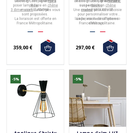
Maine et Loire
Le design est signé
, la lampe à
Point
Le design est signé
Maine et Loire
, le luminaire
Frédéric
poser lampadaire
Raw
.
en
chêne
suspension
Saulou
en
.
chêne
3 dimensions
massif
ELAGONE.
de lampes vous
Une couleur peut être choisie
massif
NEBULEUSE.
sont proposées.
pour personnaliser votre
La livraison est offerte en
lampe, voir la description ci-
La livraison est offerte en
France Métropolitaine.
France Métropolitaine.
dessous.
359,00 €
297,00 €
-5%
-5%