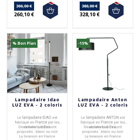
306,00 €
386,00 €
260,10 €
328,10 €
% Bon Plan
-15%
Lampadaire Idao
Lampadaire Anton
LUZ EVA - 2 coloris
LUZ EVA - 2 coloris
lampadaire IDAO
lampadaire ANTON
Le
est
Le
est
France
France
fabriqué en
par les
fabriqué en
par les
Luz Eva
Luz Eva
Deux coloris vous sont
ateliers
.
Deux coloris vous sont
ateliers
.
proposés : blanc ou noir
proposés : blanc ou noir
La livraison en France
La livraison en France