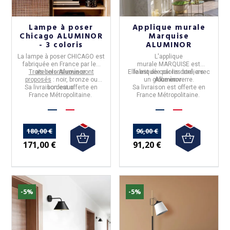
Lampe à poser
Applique murale
Chicago ALUMINOR
Marquise
- 3 coloris
ALUMINOR
La
lampe à poser CHICAGO
est
L'
applique
fabriquée en
France
par les
murale
MARQUISE
est
Trois coloris vous sont
ateliers
Aluminor
.
Elle est de coloris doré, avec
fabriquée par les ateliers
proposés
: noir, bronze ou
un globe en verre.
Aluminor
.
Sa livraison est offerte en
bordeaux.
Sa livraison est offerte en
France Métropolitaine.
France Métropolitaine.
180,00 €
96,00 €
171,00 €
91,20 €
-5%
-5%