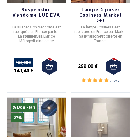
Suspension
Lampe à poser
Vendome LUZ EVA
Cosiness Market
Set
La
suspension Vendome
est
La lampe
Cosiness
est
fabriquée en France par les
fabriquée en France par
Market
La livraison en France
ateliers
Luz Eva
.
Sa
livraison est offerte
Set
.
en
Métropolitaine de ce
France.
produit,
n'est pas offerte.
156,00 €
299,00 €
140,40 €
% Bon Plan
-27%