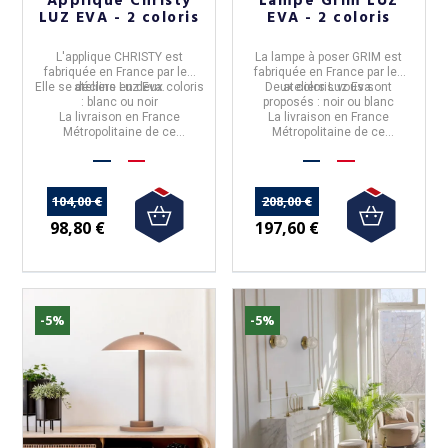
Applique Christy
Lampe Grim LUZ
LUZ EVA - 2 coloris
EVA - 2 coloris
L'
applique CHRISTY
est
La
lampe à poser GRIM
est
fabriquée en
France
par les
fabriquée en
France
par les
Elle se décline en deux coloris
ateliers
Luz Eva
.
Deux coloris vous sont
ateliers
Luz Eva
.
: blanc ou noir
proposés : noir ou blanc
La livraison en France
La livraison en France
Métropolitaine de ce
Métropolitaine de ce
produit,
n'est pas offerte.
produit,
n'est pas offerte.
104,00 €
208,00 €
98,80 €
197,60 €
-5%
-5%