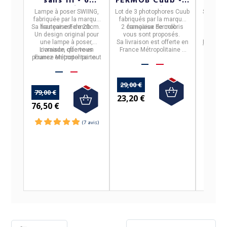
sans fil - 6
FERMOB Cuub - 2
coloris
coloris
Lampe à poser SWIING,
Lot de 3 photophores
Cuub
Sedap
fa
fabriquée par la marque
fabriqués par la marque
l
Sa hauteur est de
française
Fermob
20cm
.
.
2 camaïeux de coloris
française
Fermob
.
murale
Cette
Un design original pour
vous sont proposés.
esthéti
une lampe à poser,
Sa livraison est offerte en
La livrai
Livraison offerte en
nomade, que vous
France Métropolitaine à
France 
pourrez emporter partout
France Métropolitaine.
partir de 50€ d'achats.
avec vous et qui se
décline en
6 coloris.
24
29,00 €
79,00 €
23
23,20 €
76,50 €