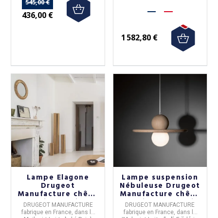
545,00 €
436,00 €
1 582,80 €
Lampe Elagone
Lampe suspension
Drugeot
Nébuleuse Drugeot
Manufacture chêne
Manufacture chêne
massif - 3 tailles
massif - 14 coloris
DRUGEOT MANUFACTURE
DRUGEOT MANUFACTURE
fabrique en
France,
dans le
fabrique en
France,
dans le