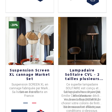
-20%
Suspension Screen
Lampadaire
XL cannage Market
Solitaire CVL - 2
Set
tailles plusieurs
finitions
Suspension
SCREEN
XL en
Ce
superbe lampadaire
cannage fabriquée par Market
SOLITAIRE
est conçu et
Sa
livraison est offerte
Set
en
France
.
en
fabriqué en
Le
lampadaire solitaire
France
par
CVL
par
France.
Emilie Cathelineau
Manufacture
se décline
.
Vous avez la possibilité de
en deux tailles (XS et XL).
choisir votre coloris de finition
laiton massif et d'abat jour.
Sa
livraison est offerte
aux
conditions ci-dessous.