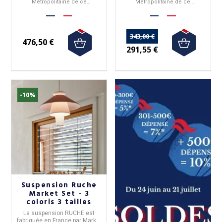
Métropolitaine de ce
Métropolitaine de ce
n'est pas offerte.
n'est pas offerte.
produit,
produit,
343,00 €
476,50 €
291,55 €
-10%
Suspension Ruche
Market Set - 3
coloris 3 tailles
La
suspension RUCHE
est
fabriquée en
France
par
Market