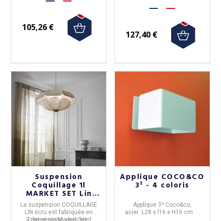
105,26 €
127,40 €
Suspension
Applique COCO&CO
Coquillage 1l
3² - 4 coloris
MARKET SET Lin
écru - 2 tailles
La
suspension COQUILLAGE
Applique 3²
Coco&co,
LIN écru
est fabriquée en
acier
. L28 x l16 x H16 cm. 4
2 dimensions
France
par
Market Set
vous sont
.
coloris disponibles.