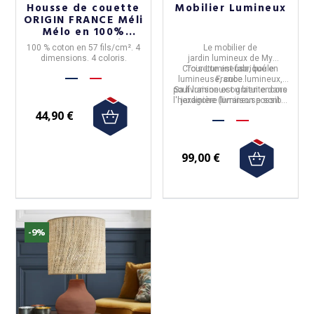
Housse de couette
Mobilier Lumineux
ORIGIN FRANCE Méli
Mélo en 100%
coton - 4 coloris 4
100 % coton en 57 fils/cm². 4
Le
mobilier de
tailles
dimensions. 4 coloris.
jardin lumineux
de My
Croisette est fabriqué en
Tour Lumineuse, boule
lumineuse, cube lumineux,
France.
pouf lumineux ou bien encore
Sa livraison est gratuite dans
l'hexagone (livraison possible
jardinière lumineuse sont
disponibles dans la collection
dans le monde entier)
44,90 €
GEM.
99,00 €
-9%