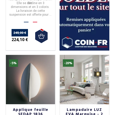
Elle se décline en 3
Set
.
dimensions et en 3 coloris.
La livraison de cette
suspension est offerte pour la
France métropolitaine.
249,00 €
224,10 €
-5%
-20%
Applique feuille
Lampadaire LUZ
SEDAP 1836
EVA Marquise - 2