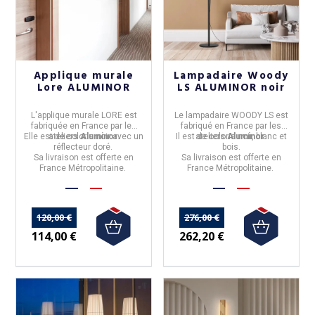
Applique murale
Lampadaire Woody
Lore ALUMINOR
LS ALUMINOR noir
L'
applique murale
LORE
est
Le
lampadaire WOODY LS
est
fabriquée en
France
par les
fabriqué en
France
par les
Elle est de coloris noir avec un
ateliers
Aluminor
.
Il est de coloris noir, blanc et
ateliers
Aluminor
.
réflecteur doré.
bois.
Sa livraison est offerte en
Sa livraison est offerte en
France Métropolitaine.
France Métropolitaine.
120,00 €
276,00 €
114,00 €
262,20 €