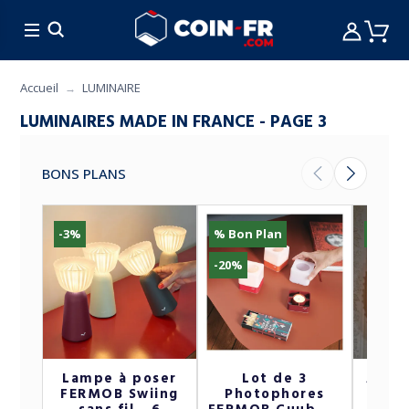
% BONS PLANS
CUISINE
MOBILIER
ART 
Accueil
LUMINAIRE
LUMINAIRES MADE IN FRANCE - PAGE 3
BONS PLANS
-3%
% Bon Plan
-5%
-20%
Lampe à poser
Lot de 3
Appli
FERMOB Swiing
Photophores
cha