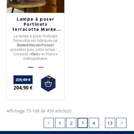
Lampe à poser
Portinatx
terracotta Market
Set - 2 tailles
La lampe à poser
Portinatx
Terracotta
est
fabriquée
par
Market Set
Deux dimensions sont
, en
France
.
possibles pour cette lampe : M
Livraison offerte en France
ou L.
métropolitaine.
225,00 €
204,90 €
Affichage 73-108 de 459 article(s)
…
1
2
4
13
3