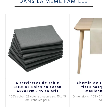
DANS LA MÊME FAMILLE
4
6 serviettes de table
Chemin de tab
COUCKE unies en coton
tissu basque
45x45cm - 15 coloris
Mauleon C
100% coton, 22 coloris disponibles, 45 x 45
Dimensions : 155 x 54 cm
cm, vendues par 6
% lin.
s.