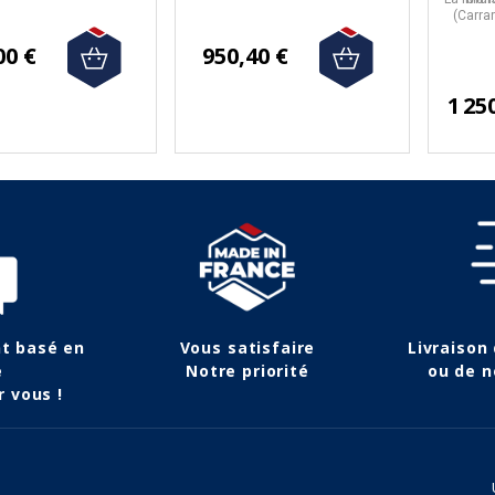
(Carra
00 €
950,40 €
1 25
nt basé en
Vous satisfaire
Livraison
e
Notre priorité
ou de n
r vous !