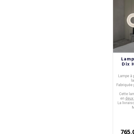
Lamp
Dix 
Lampe à p
l
Fabriquée 
Cette la
en
deux
La livrais
M
765,