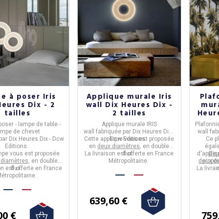
e à poser Iris
Applique murale Iris
Plaf
Heures Dix - 2
wall Dix Heures Dix -
mura
tailles
2 tailles
Heure
oser - lampe de table -
Applique murale
IRIS
Plafonni
ampe de chevet
wall
fabriquée par
Dix Heures Dix -
wall
fab
par
Dix Heures Dix - Dcw
Cette applique vous est proposée
Dcw Editions.
Ce pl
Editions.
en
deux diamètres
, en double
égale
mpe vous est proposée
La livraison est offerte en France
flux.
d'appli
Deu
 diamètres
, en double
Métropolitaine.
deux d
propo
on est offerte en France
flux.
La livra
étropolitaine.
639,60 €
00 €
759