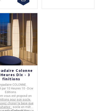
adaire Colonne
 Heures Dix - 3
finitions
mpadaire COLONNE.
é par
10 Heures 10 - Dcw
Editions.
em vous est proposé en
finitions pour son socle.
uvez choisir la base que
uhaitez :
socle en métal
ison est offerte en France
c, socle marbre blanc