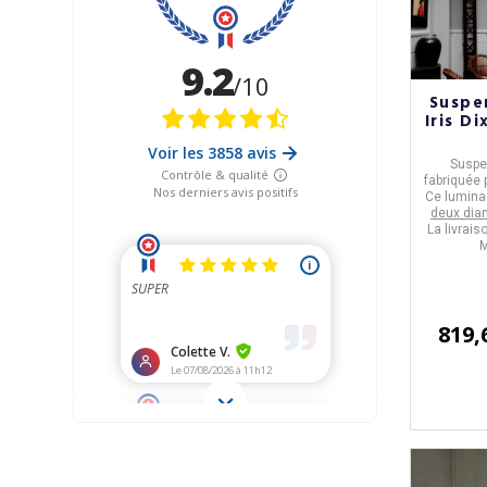
Suspen
Iris Di
Suspe
fabriquée 
Ce lumina
deux dia
La livrais
M
819,