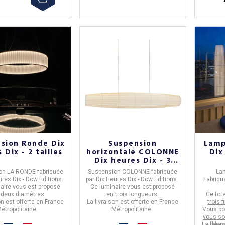
sion Ronde Dix
Suspension
Lamp
 Dix - 2 tailles
horizontale COLONNE
Dix
Dix heures Dix - 3
tailles
on LA RONDE
fabriquée
Suspension COLONNE
fabriquée
La
ures Dix - Dcw Editions.
par
Dix Heures Dix - Dcw Editions.
Fabriqu
aire vous est proposé
Ce luminaire vous est proposé
n
deux diamètres
en
trois longueurs.
Ce tot
on est offerte en France
La livraison est offerte en France
trois 
étropolitaine.
Métropolitaine.
Vous po
vous so
La livra
blan