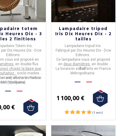
padaire totem
Lampadaire tripod
Dix Heures Dix - 3
Iris Dix Heures Dix - 2
lles 2 finitions
tailles
padaire Totem Iris.
Lampadaire tripod Iris.
é par
Dix Heures Dix - Dcw
Fabriqué par
Dix Heures Dix - Dcw
Editions.
Editions.
em vous est proposé en
Ce lampadaire vous est proposé
iamètres
, en double flux.
en
deux diamètres
, en double
uvez choisir la base que
La livraison est offerte en France
flux.
ouhaitez :
socle marbre
Métropolitaine.
ison est offerte en France
Carrare) ou socle marbre
noir (Marquina).
Métropolitaine.
1 100,00 €
0,00 €