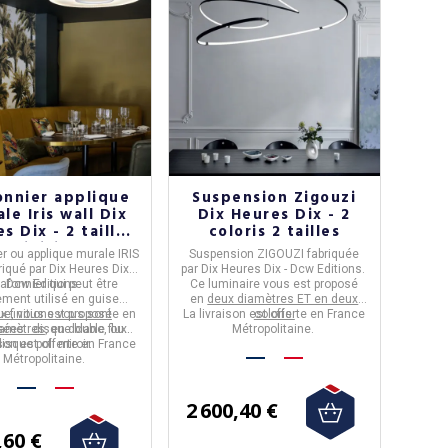
onnier applique
Suspension Zigouzi
le Iris wall Dix
Dix Heures Dix - 2
s Dix - 2 tailles
coloris 2 tailles
2 finitions
er ou applique murale
IRIS
Suspension ZIGOUZI
fabriquée
riqué par
Dix Heures Dix -
par
Dix Heures Dix - Dcw Editions.
afonnier qui peut être
Dcw Editions.
Ce luminaire vous est proposé
ment utilisé en guise
en
deux diamètres ET en deux
que, vous est proposée en
x finitions vous sont
La livraison est offerte en France
coloris.
iamètres
sées
: disque blanc, ou
, en double flux.
Métropolitaine.
ison est offerte en France
disque poli miroir.
Métropolitaine.
2 600,40 €
,60 €