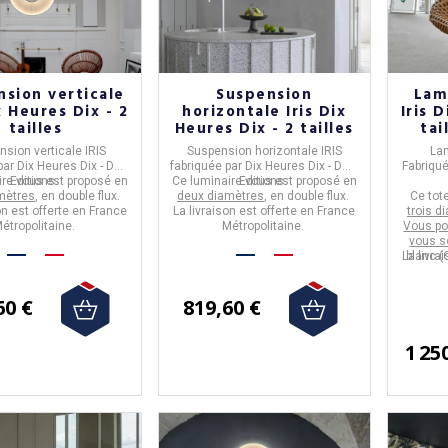
sion verticale
Suspension
Lam
x Heures Dix - 2
horizontale Iris Dix
Iris 
tailles
Heures Dix - 2 tailles
tai
nsion verticale
IRIS
Suspension horizontale
IRIS
Lam
par
Dix Heures Dix - Dcw
fabriquée par
Dix Heures Dix - Dcw
Fabriqu
ire vous est proposé en
Editions.
Ce luminaire vous est proposé en
Editions.
mètres
, en double flux.
deux diamètres
, en double flux.
Ce tot
on est offerte en France
La livraison est offerte en France
trois d
étropolitaine.
Métropolitaine.
Vous po
vous s
La livra
blanc (
60 €
819,60 €
1 25