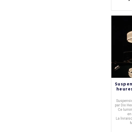
Suspen
heures
Suspensi
par
Dix He
Ce lumin
e
La livrais
M