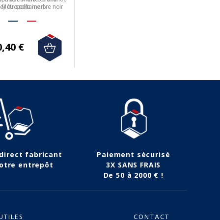
re) ou socle marbre noir
Métropolitaine.
(Marquina).
0,40 €
 direct fabricant
Paiement sécurisé
otre entrepôt
3X SANS FRAIS
De 50 à 2000 € !
UTILES
CONTACT