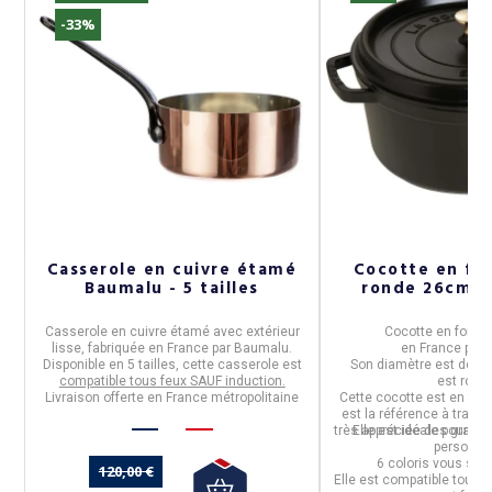
-33%
Y
Casserole en cuivre étamé
Cocotte en fo
Baumalu - 5 tailles
ronde 26cm - 
Casserole en cuivre étamé avec extérieur
Cocotte en fonte
lisse
, fabriquée en
France
par
Baumalu.
en
France
par
on
Disponible en
5 tailles
, cette casserole
est
Son diamètre est de
2
compatible tous feux SAUF induction.
est
rond
Livraison offerte en France métropolitaine
Cette cocotte est en
fon
est la référence à traver
très appréciée des grands
Elle est idéale pour cu
personne
6 coloris
vous sont
120,00 €
Elle est
compatible tous f