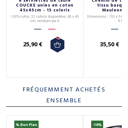
6 serviettes de table
Chemin de tab
COUCKE unies en coton
tissu basque
45x45cm - 15 coloris
Mauleon C
100% coton, 22 coloris disponibles, 45 x 45
Dimensions : 155 x 54 cm
T
cm, vendues par 6
% lin.
s.
25,90 €
35,50 €
FRÉQUEMMENT ACHETÉS
ENSEMBLE
% Bon Plan
-18%