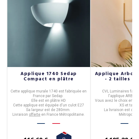
Applique 1740 Sedap
Applique Arbor
Compact en plâtre
- 2 tailles 8 
Cette
applique
murale
1740
est fabriquée en
CVL Luminaires
fabri
France
par
Sedap
.
l'
applique ARBO
Elle est
en plâtre HD
Vous avez le choix entre de
Cette applique est équipée d'un
culot E27
XS et taille
Sa largeur est de
280mm.
La livraison est offe
Livraison
offerte
en France Métropolitaine.
Métropolita