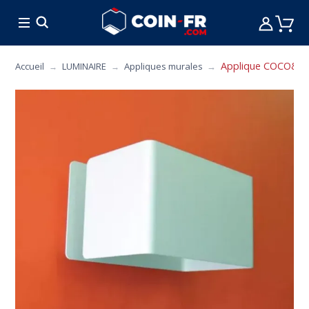
% BONS PLANS
CUISINE
MOBILIER
ART 
Applique COCO&CO 3
Accueil
LUMINAIRE
Appliques murales