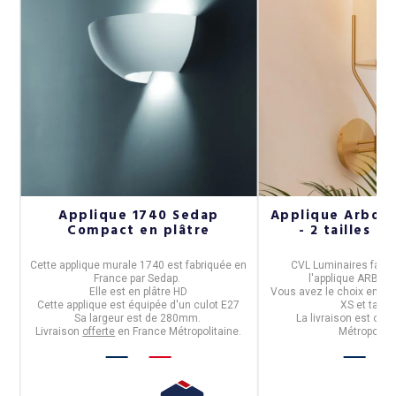
Applique 1740 Sedap
Applique Arbor
Compact en plâtre
- 2 tailles 8 
t
Cette
applique
murale
1740
est fabriquée en
CVL Luminaires
fabri
France
par
Sedap
.
l'
applique ARBO
s.
Elle est
en plâtre HD
Vous avez le choix entre de
Cette applique est équipée d'un
culot E27
XS et taille
Sa largeur est de
280mm.
La livraison est offe
Livraison
offerte
en France Métropolitaine.
Métropolita