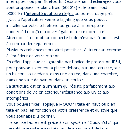
interrupteur
ou par
Bluetooth
. Deux scénarii d'éclairages vous
sont proposés : le blanc froid (6000°k) et le blanc froid
(3000°k). L
'intensité peut être réglée
au pourcentage près
grâce à l'application Fermob Lighting que vous pouvez
installer sur votre téléphone ou grâce à l'interrupteur
connecté Ludo (à retrouver également sur notre site).
Attention, l'interrupteur connecté Ludo n'est pas fourni, il est
à commander séparément.
Plusieurs ambiances sont ainsi possibles, à l'intérieur, comme
à l'extérieur de votre maison.
En effet, l'applique est garantie par l'indice de protection IP54,
pour pouvoir aisément la placer dehors, sur une terrasse, sur
un balcon... ou dedans, dans une entrée, dans une chambre,
dans une salle de bain ou dans un couloir.
Sa
structure est en aluminium
qui résiste parfaitement aux
conditions de vie en extérieur (résistance aux UV et aux
intempéries).
Vous pouvez fixer l'applique MOOON! tête en haut ou bien
tête en bas, en fonction de votre préférence et du style que
vous souhaitez lui donner.
Elle
se fixe facilement
grâce à son système "Quick'n'clic" qui
garantit une installation très rapide en un quart de tour,