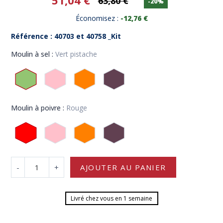
51,04 €
63,80 €
-20%
Économisez :
-12,76 €
Référence : 40703 et 40758 _Kit
Moulin à sel :
Vert pistache
(3 avis)
Moulin à poivre :
Rouge
-
+
AJOUTER AU PANIER
Livré chez vous en 1 semaine