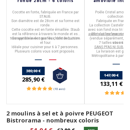
m
ronde 28cm - 6 coloris
amovible inox -
Cocotte en fonte
, fabriquée en
France
par
Poêle Cristel amovibl
r
STAUB
.
collection
Cas
Son diamètre est de
28cm
et sa forme est
Fabriquée en
France
ronde
.
La collection
Casteline
am
Cette cocotte est en
fonte émaillée
. Staub
avec son fond inox tri lam
est la référence à travers le monde et est
avec tous les feux et mê
Elle
s'utilise avec une 
très appréciée des grands chefs de cuisine.
Compatible avec tous feux, dont induction
(vendue séparément, à re
et four.
7 tailles
vous sont 
site intern
Idéale pour cuisiner pour
6 à 7 personnes.
SANS PFAS NI SUBST
Plusieurs coloris
vous sont proposés.
La livraison est grat
Métropolitaine à partir 
389,00 €
147,90 €
285,90 €
133,11 €
2 moulins à sel et à poivre PEUGEOT
Bistrorama - nombreux coloris