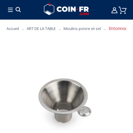
% BONS PLANS
CUISINE
MOBILIER
ART 
Entonnoir p
Accueil
ART DE LA TABLE
Moulins poivre et sel