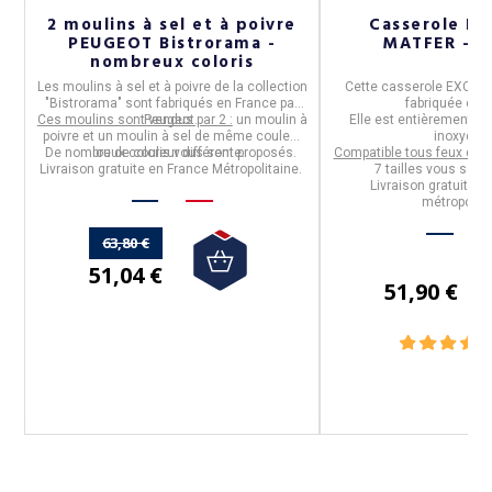
2 moulins à sel et à poivre
Casserole Ex
PEUGEOT Bistrorama -
MATFER - 7 
nombreux coloris
Les
moulins à sel et à poivre de la collection
Cette
casserole EXCELL
"
Bistrorama
" sont fabriqués en
France
par
fabriquée en
F
Ces moulins sont vendus par 2 :
Peugeot
.
un moulin à
Elle est entièrement f
el
poivre et un moulin à sel de même couleur
inoxydabl
le
De nombreux coloris vous sont proposés.
ou de couleur différente.
Compatible tous feux dont 
n.
Livraison gratuite en France Métropolitaine.
7 tailles vous son
e
Livraison gratuite p
métropolita
63,80 €
51,04 €
51,90 €