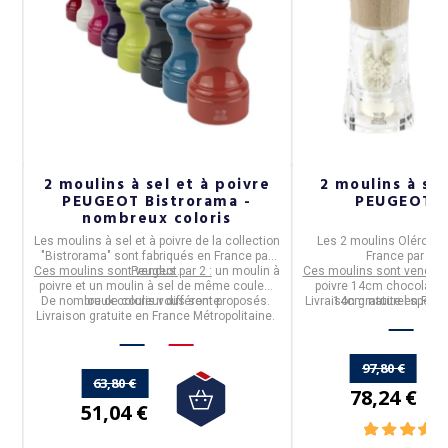
e
2 moulins à sel et à poivre
2 moulins à sel
PEUGEOT Bistrorama -
PEUGEOT O
nombreux coloris
Les
moulins à sel et à poivre de la collection
Les
2 moulins Oléron
so
.
"
Bistrorama
" sont fabriqués en
France
par
France
par
PE
Ces moulins sont vendus par 2 :
Peugeot
.
un moulin à
Ces moulins sont vendus 
s
poivre et un moulin à sel de même couleur
poivre 14cm chocolat et
De nombreux coloris vous sont proposés.
ou de couleur différente.
Livraison gratuite en Fran
14cm naturel spécia
Livraison gratuite en France Métropolitaine.
97,80 €
63,80 €
78,24 €
51,04 €