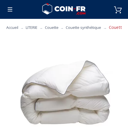
% BONS PLANS
CUISINE
MOBILIER
ART 
Couette C
Accueil
LITERIE
Couette
Couette synthétique