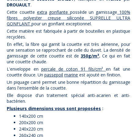
DROUAULT
.
Cette couette
extra
gonflante
possède un garnissage
100%
fibres polyester creuse siliconée SUPRELLE ULTRA
GONFLANT
pour un gonflant exceptionnel.
Cette matière est fabriquée à partir de bouteilles en plastique
recyclées.
En effet, la fibre qui garnit la couette est très aérienne, pour
une sensation se rapprochant de celle du duvet. La densité de
garnissage de cette couette est de
350g/m²
.
Ce qui en fait
une couette chaude.
L'enveloppe en
percale de coton 91 fils/cm²
en fait une
couette douce. Un
passepoil
marine
est ajouté en finition.
Un piquage carré permet une bonne répartition du garnissage
dans l'ensemble de la couette.
Elle dispose d'un traitement spécial anti-acarien et anti-
bactérien.
(1 avis)
Plusieurs dimensions vous sont proposées
:
140x200 cm
200x200 cm
240x220 cm
260x240 cm