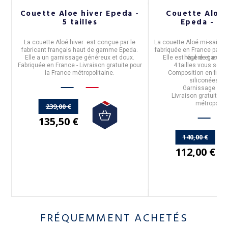
Couette Aloe hiver Epeda -
Couette Aloe 
5 tailles
Epeda - 4 t
La
couette Aloé hiver
est conçue par le
La
couette Aloé mi-saiso
fabricant français haut de gamme
Epeda
.
fabriquée en
France
par le
m²
Elle a un garnissage généreux et doux.
Elle est légère et ext
haut de gamm
Fabriquée en France - Livraison gratuite pour
4 tailles vous son
r
la France métropolitaine.
Composition
en
fibre
siliconées c
Garnissage de
Livraison gratuite p
métropolita
239,00 €
135,50 €
140,00 €
112,00 €
FRÉQUEMMENT ACHETÉS