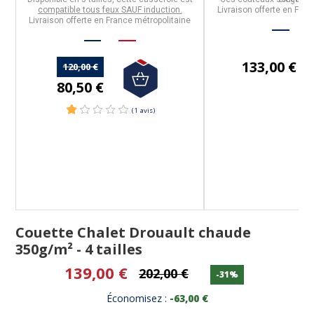
compatible tous feux SAUF induction.
Livraison offerte en Fran
Livraison offerte en France métropolitaine
133,00 €
120,00 €
80,50 €
Couette Chalet Drouault chaude
350g/m² - 4 tailles
139,00 €
202,00 €
-31%
Économisez :
-63,00 €