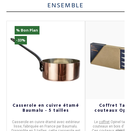
ENSEMBLE
% Bon Plan
-33%
Casserole en cuivre étamé
Coffret Tabl
Baumalu - 5 tailles
couteaux Opine
Casserole en cuivre étamé avec extérieur
Le
coffret
Opinel
table 
lisse
, fabriquée en
France
par
Baumalu.
couteaux en bois d'olivi
Disponible en
5 tailles
, cette casserole
est
Ces couteaux sont fabr
éléganc