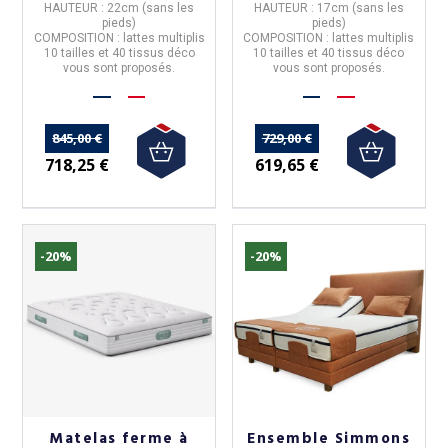
HAUTEUR : 22cm (sans les
HAUTEUR : 17cm (sans les
pieds)
pieds)
COMPOSITION : lattes multiplis
COMPOSITION : lattes multiplis
10 tailles
et
40 tissus déco
10 tailles
et
40 tissus déco
vous sont proposés.
vous sont proposés.
845,00 €
729,00 €
718,25 €
619,65 €
-20%
-20%
Matelas ferme à
Ensemble Simmons