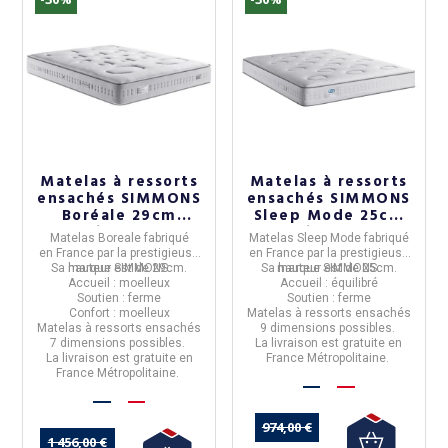
Matelas à ressorts
Matelas à ressorts
ensachés SIMMONS
ensachés SIMMONS
Boréale 29cm
Sleep Mode 25cm
soutien ferme
soutien ferme
Matelas Boreale
fabriqué
Matelas Sleep Mode
fabriqué
accueil moelleux -
accueil équilibré -
en
France
par la prestigieuse
en
France
par la prestigieuse
9 tailles
9 tailles
Sa hauteur est de
marque
SIMMONS
29cm.
.
Sa hauteur est de
marque
SIMMONS
25cm.
.
Accueil : moelleux
Accueil : équilibré
Soutien : ferme
Soutien : ferme
Confort : moelleux
Matelas à
ressorts ensachés
Matelas à
ressorts ensachés
9 dimensions
possibles.
7 dimensions
possibles.
La livraison est gratuite en
La livraison est gratuite en
France Métropolitaine.
France Métropolitaine.
974,00 €
1 456,00 €