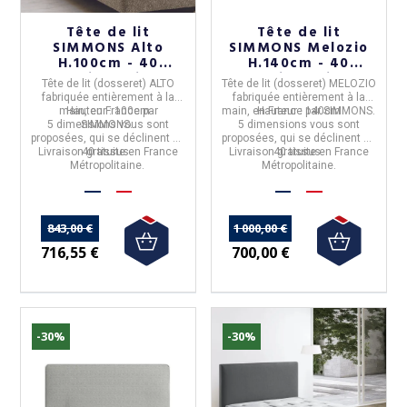
Tête de lit
Tête de lit
SIMMONS Alto
SIMMONS Melozio
H.100cm - 40
H.140cm - 40
coloris 5 tailles
coloris 5 tailles
Tête de lit (dosseret) ALTO
Tête de lit (dosseret) MELOZIO
fabriquée entièrement à la
fabriquée entièrement à la
main, en
Hauteur :
France
100cm
par
main, en
Hauteur :
France
140cm
par
SIMMONS
.
5 dimensions
SIMMONS
vous sont
.
5 dimensions
vous sont
proposées, qui se déclinent en
proposées, qui se déclinent en
Livraison gratuite en France
40 tissus.
Livraison gratuite en France
40 tissus.
Métropolitaine.
Métropolitaine.
843,00 €
1 000,00 €
716,55 €
700,00 €
-30%
-30%