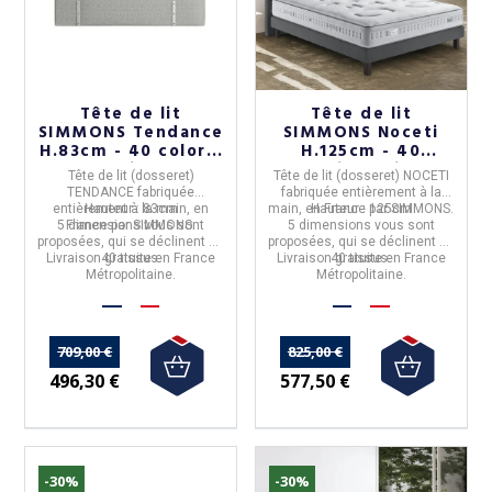
Tête de lit
Tête de lit
SIMMONS Tendance
SIMMONS Noceti
H.83cm - 40 coloris
H.125cm - 40
5 tailles
coloris 5 tailles
Tête de lit (dosseret)
Tête de lit (dosseret) NOCETI
TENDANCE
fabriquée
fabriquée entièrement à la
entièrement à la main, en
Hauteur :
83cm
main, en
Hauteur :
France
125cm
par
SIMMONS
.
5 dimensions
France
par
SIMMONS
vous sont
.
5 dimensions
vous sont
proposées, qui se déclinent en
proposées, qui se déclinent en
Livraison gratuite en France
40 tissus.
Livraison gratuite en France
40 tissus.
Métropolitaine.
Métropolitaine.
709,00 €
825,00 €
496,30 €
577,50 €
-30%
-30%