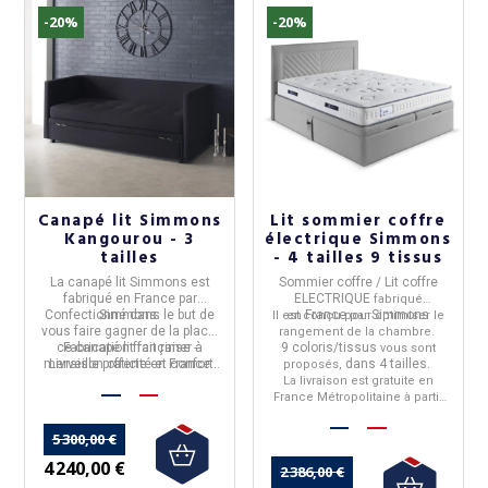
(1 avis)
-20%
-20%
Canapé lit Simmons
Lit sommier coffre
Kangourou - 3
électrique Simmons
tailles
- 4 tailles 9 tissus
La
canapé lit Simmons
est
Sommier coffre / Lit coffre
fabriqué en
France
par
ELECTRIQUE
fabriqué
Confectionné dans le but de
Simmons
.
France
Simmons
Il est conçu pour optimiser le
en
par
vous faire gagner de la place,
rangement de la chambre.
ce canapé lit fait rimer à
Fabrication française -
9 coloris/tissus
vous sont
merveille
Livraison offerte en France
praticité et confort.
dans 4 tailles.
proposés,
métropolitaine
La livraison est gratuite en
France Métropolitaine à partir
de 50€ d'achat.
5 300,00 €
4 240,00 €
2 386,00 €