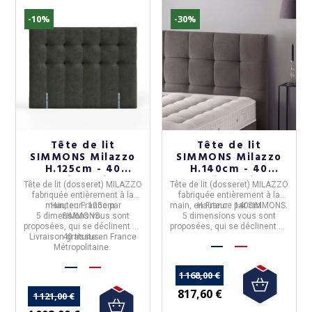
-10%
-30%
Tête de lit
Tête de lit
SIMMONS Milazzo
SIMMONS Milazzo
H.125cm - 40
H.140cm - 40
coloris 5 tailles
coloris 5 tailles
Tête de lit (dosseret) MILAZZO
Tête de lit (dosseret) MILAZZO
fabriquée entièrement à la
fabriquée entièrement à la
main, en
Hauteur :
France
125cm
par
main, en
Hauteur :
France
140cm
par
SIMMONS
.
5 dimensions
SIMMONS
vous sont
.
5 dimensions
vous sont
proposées, qui se déclinent en
proposées, qui se déclinent en
Livraison gratuite en France
40 tissus.
40 tissus.
Métropolitaine.
1 168,00 €
817,60 €
1 121,00 €