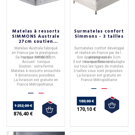
Matelas à ressorts
Surmatelas confort
SIMMONS Australe
Simmons - 3 tailles
27cm soutien
extra-ferme accueil
Matelas Australe
fabriqué
Surmatelas confort
développé
tonique - 9 tailles
en
France
par la prestigieuse
et réalisé en
France
par de la
Sa hauteur est de
marque
SIMMONS
27cm.
.
Son épaisseur est de
prestigieuse
5cm.
Accueil : tonique
Il est
très moelleux
marque
Simmons
et
s'adapte
.
Soutien : extra-ferme
sur tous les types de matelas.
Matelas à
ressorts ensachés
3 tailles
vous sont proposées.
9 dimensions
possibles.
La livraison est gratuite en
La livraison est gratuite en
France Métropolitaine
France Métropolitaine.
189,00 €
1 252,00 €
170,10 €
876,40 €