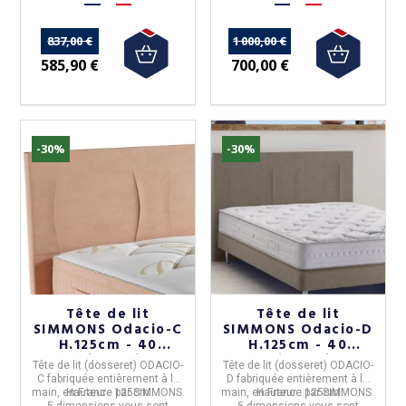
837,00 €
1 000,00 €
585,90 €
700,00 €
-30%
-30%
Tête de lit
Tête de lit
SIMMONS Odacio-C
SIMMONS Odacio-D
H.125cm - 40
H.125cm - 40
coloris 5 tailles
coloris 5 tailles
Tête de lit (dosseret) ODACIO-
Tête de lit (dosseret) ODACIO-
C
fabriquée entièrement à la
D
fabriquée entièrement à la
main, en
Hauteur :
France
125cm
par
SIMMONS
.
main, en
Hauteur :
France
125cm
par
SIMMONS
.
5 dimensions
vous sont
5 dimensions
vous sont