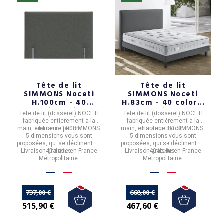
Tête de lit
Tête de lit
SIMMONS Noceti
SIMMONS Noceti
H.100cm - 40
H.83cm - 40 coloris
coloris 5 tailles
5 tailles
Tête de lit (dosseret) NOCETI
Tête de lit (dosseret) NOCETI
fabriquée entièrement à la
fabriquée entièrement à la
main, en
Hauteur :
France
100cm
par
SIMMONS
.
main, en
Hauteur :
France
par
83cm
SIMMONS
.
5 dimensions
vous sont
5 dimensions
vous sont
proposées, qui se déclinent en
proposées, qui se déclinent en
Livraison gratuite en France
40 tissus.
Livraison gratuite en France
40 tissus.
Métropolitaine.
Métropolitaine.
737,00 €
668,00 €
515,90 €
467,60 €