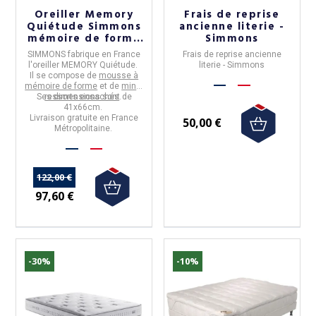
Oreiller Memory
Frais de reprise
Quiétude Simmons
ancienne literie -
mémoire de forme
Simmons
41x66cm
SIMMONS
fabrique en
France
Frais de reprise ancienne
l'oreiller
MEMORY Quiétude
.
literie - Simmons
Il se compose de
mousse à
mémoire de forme
et de
minis
Ses dimensions sont de
ressorts ensachés
.
41x66cm
.
Livraison gratuite en France
50,00 €
Métropolitaine.
122,00 €
97,60 €
-30%
-10%