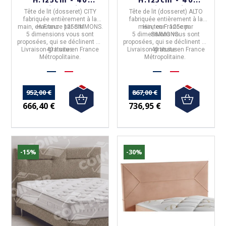
H.125cm - 40
H.125cm - 40
coloris 5 tailles
coloris 5 tailles
Tête de lit (dosseret) CITY
Tête de lit (dosseret) ALTO
fabriquée entièrement à la
fabriquée entièrement à la
main, en
Hauteur :
France
125cm
par
SIMMONS
.
main, en
Hauteur :
France
125cm
par
5 dimensions
vous sont
5 dimensions
SIMMONS
vous sont
.
proposées, qui se déclinent en
proposées, qui se déclinent en
Livraison gratuite en France
40 tissus.
Livraison gratuite en France
40 tissus.
Métropolitaine.
Métropolitaine.
952,00 €
867,00 €
666,40 €
736,95 €
-15%
-30%