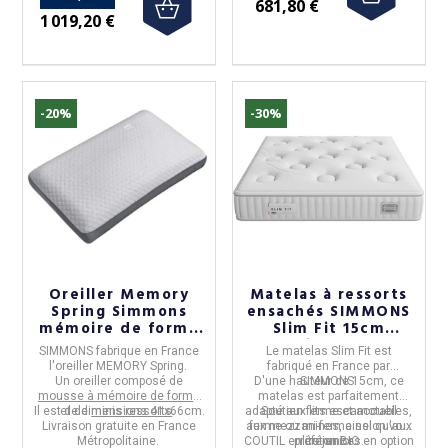
681,80 €
1 019,20 €
-20%
-30%
Oreiller Memory
Matelas à ressorts
Spring Simmons
ensachés SIMMONS
mémoire de forme
Slim Fit 15cm
41x66cm
soutien ferme
SIMMONS
fabrique en
France
Le
matelas Slim Fit
est
accueil ferme - 7
l'oreiller
MEMORY Spring
.
fabriqué en
France
par
tailles
Un oreiller composé de
D'une hauteur de
SIMMONS
15cm
.
, ce
mousse à mémoire de forme
matelas est parfaitement
Il est de dimensions
et de
minis ressorts
41x66cm
.
.
adapté aux
Soutien ferme
lits escamotables
et
accueil
,
Livraison gratuite en France
aux
ferme
mezzanines
ou
mi-ferme
, ainsi qu'aux
selon vos
Métropolitaine.
COUTIL en coton BIO en option
préférences.
lits junior
.