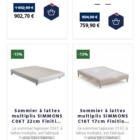
1 062,00 €
902,70 €
894,00 €
759,90 €
-15%
-15%
Sommier à lattes
Sommier à lattes
multiplis SIMMONS
multiplis SIMMONS
C06T 22cm Finition
C16T 17cm Finition
couture - 10 tailles
couture - 10 tailles
Le
s
ommier tapissier C06T, à
Le
s
ommier tapissier C16T, à
lattes multiplis,
est fabriqué en
lattes multiplis,
est fabriqué en
France
SOUTIEN : ferme
par
SIMMONS
.
France
SOUTIEN : ferme
par
SIMMONS
.