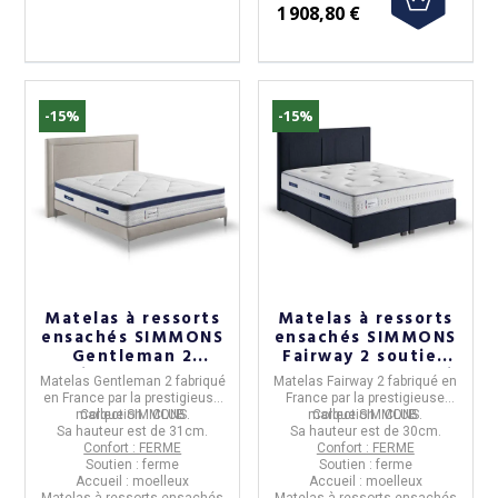
1 908,80 €
-15%
-15%
Matelas à ressorts
Matelas à ressorts
ensachés SIMMONS
ensachés SIMMONS
Gentleman 2
Fairway 2 soutien
soutien ferme 31cm
ferme 30cm accueil
Matelas Gentleman 2
fabriqué
Matelas Fairway 2
fabriqué en
accueil moelleux -
enveloppant - 10
en
France
par la prestigieuse
France
par la prestigieuse
10 tailles
tailles
marque
Collection :
SIMMONS
CLUB
.
marque
Collection :
SIMMONS
CLUB
.
Sa hauteur est de
31cm.
Sa hauteur est de
30cm.
Confort : FERME
Confort : FERME
Soutien : ferme
Soutien : ferme
Accueil : moelleux
Accueil : moelleux
Matelas à
ressorts ensachés
Matelas à
ressorts ensachés