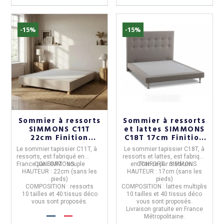
-15%
-15%
Sommier à ressorts
Sommier à ressorts
SIMMONS C11T
et lattes SIMMONS
22cm Finition
C18T 17cm Finition
couture - 10 tailles
couture - 10 tailles
Le
s
ommier tapissier C11T, à
Le
s
ommier tapissier C18T, à
ressorts,
est fabriqué en
ressorts et lattes,
est fabriqué
France
CONFORT : souple
par
SIMMONS
.
en
CONFORT : médium
France
par
SIMMONS
.
HAUTEUR : 22cm (sans les
HAUTEUR : 17cm (sans les
pieds)
pieds)
COMPOSITION : ressorts
COMPOSITION : lattes multiplis
10 tailles
et
40 tissus déco
10 tailles
et
40 tissus déco
vous sont proposés.
vous sont proposés.
Livraison gratuite en France
Métropolitaine.