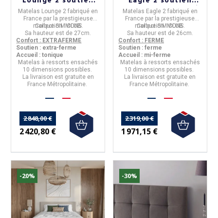
Lounge 2 soutien
Eagle 2 soutien
extra-ferme 27cm
ferme 26cm accueil
Matelas Lounge 2
fabriqué en
Matelas Eagle 2
fabriqué en
accueil tonique - 10
équilibré - 10
France
par la prestigieuse
France
par la prestigieuse
tailles
tailles
marque
Collection :
SIMMONS
CLUB
.
marque
Collection :
SIMMONS
CLUB
.
Sa hauteur est de
27cm.
Sa hauteur est de
26cm.
Confort : EXTRAFERME
Confort : FERME
Soutien : extra-ferme
Soutien : ferme
Accueil : tonique
Accueil : mi-ferme
Matelas à
ressorts ensachés
Matelas à
ressorts ensachés
10 dimensions
possibles.
10 dimensions
possibles.
La livraison est gratuite en
La livraison est gratuite en
France Métropolitaine.
France Métropolitaine.
2 848,00 €
2 319,00 €
2 420,80 €
1 971,15 €
-20%
-30%