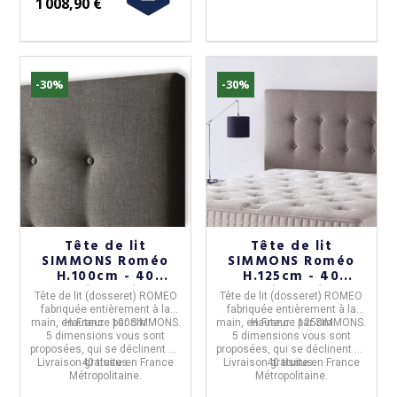
1 008,90 €
-30%
-30%
Tête de lit
Tête de lit
SIMMONS Roméo
SIMMONS Roméo
H.100cm - 40
H.125cm - 40
coloris 5 tailles
coloris 5 tailles
Tête de lit (dosseret) ROMEO
Tête de lit (dosseret) ROMEO
fabriquée entièrement à la
fabriquée entièrement à la
main, en
Hauteur :
France
100cm
par
SIMMONS
.
main, en
Hauteur :
France
125cm
par
SIMMONS
.
5 dimensions
vous sont
5 dimensions
vous sont
proposées, qui se déclinent en
proposées, qui se déclinent en
Livraison gratuite en France
40 tissus.
Livraison gratuite en France
40 tissus.
Métropolitaine.
Métropolitaine.