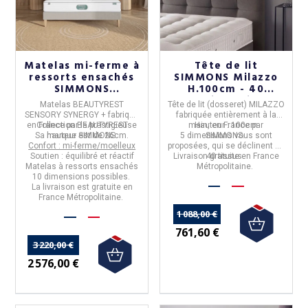
Matelas mi-ferme à
Tête de lit
ressorts ensachés
SIMMONS Milazzo
SIMMONS
H.100cm - 40
Beautyrest Sensory
coloris 5 tailles
Matelas
BEAUTYREST
Tête de lit (dosseret) MILAZZO
Synergy+ 26cm - 10
SENSORY
SYNERGY +
fabriqué
fabriquée entièrement à la
tailles
en
Collection
France
par la prestigieuse
BEAUTYREST
main, en
Hauteur :
France
100cm
par
Sa hauteur est de
marque
SIMMONS
26cm.
.
5 dimensions
SIMMONS
vous sont
.
Confort : mi-ferme/moelleux
proposées, qui se déclinent en
Soutien : équilibré et réactif
Livraison gratuite en France
40 tissus.
Matelas à
ressorts ensachés
Métropolitaine.
10 dimensions
possibles.
La livraison est gratuite en
France Métropolitaine.
1 088,00 €
761,60 €
3 220,00 €
2 576,00 €