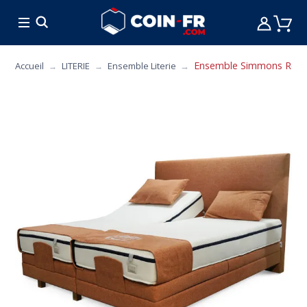
% BONS PLANS
CUISINE
MOBILIER
ART 
Ensemble Simmons Relaxat
Accueil
LITERIE
Ensemble Literie