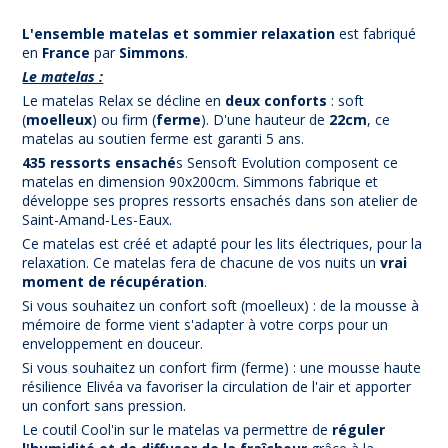
L'ensemble matelas et sommier relaxation
est fabriqué
en
France
par
Simmons
.
Le matelas :
Le matelas Relax se décline en
deux conforts
: soft
(
moelleux
) ou firm (
ferme
). D'une hauteur de
22cm
, ce
matelas au soutien ferme est garanti 5 ans.
435 ressorts ensaché
s Sensoft Evolution composent ce
matelas en dimension 90x200cm. Simmons fabrique et
développe ses propres ressorts ensachés dans son atelier de
Saint-Amand-Les-Eaux.
Ce matelas est créé et adapté pour les lits électriques, pour la
relaxation. Ce matelas fera de chacune de vos nuits un
vrai
moment de récupération
.
Si vous souhaitez un confort soft (moelleux) : de la mousse à
mémoire de forme vient s'adapter à votre corps pour un
enveloppement en douceur.
Si vous souhaitez un confort firm (ferme) : une mousse haute
résilience Elivéa va favoriser la circulation de l'air et apporter
un confort sans pression.
Le coutil Cool'in sur le matelas va permettre de
réguler