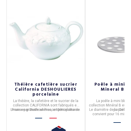
Théière cafetière sucrier
Poêle à mini bl
California DESHOULIERES
Mineral B D
porcelaine
La
théière, la cafetière et le sucrier
de
la
La
poêle à mini blinis
ar
collection
CALIFORNIA
sont fabriqués en
collection
Minéral B
est
f
t
Livraison gratuite en France Métropolitaine.
France
par
Deshoulières,
en
porcelaine
de
Le diamètre de la poêle e
par
De Buy
Limoges.
convient pour 16 minis 
ur
diamètre