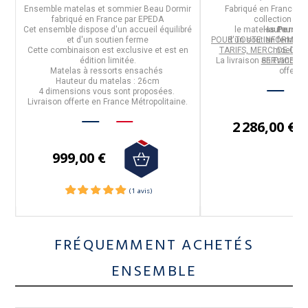
tailles 6 c
m
Ensemble matelas et sommier Beau Dormir
Fabriqué en
France
pa
fabriqué en
France
par
EPEDA
collection
Déd
Cet ensemble dispose d'un
accueil équilibré
le
matelas
Hauteur : 
Perséi
et d'un soutien ferme
POUR TOUTE INFORMATI
d'un
soutien ferme et
Cette combinaison est exclusive et est en
TARIFS, MERCI DE CO
moelleux
édition limitée
.
La livraison en France M
SERVICE CLI
Matelas à
ressorts ensachés
offerte.
Hauteur du matelas :
26cm
R
us
4 dimensions
vous sont proposées.
N
Livraison offerte en France Métropolitaine.
2 286,00 €
999,00 €
FRÉQUEMMENT ACHETÉS
ENSEMBLE