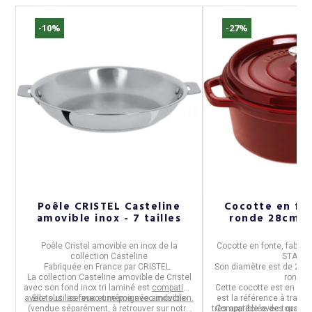
-10%
-27%
R
Poêle CRISTEL Casteline
Cocotte en fo
amovible inox - 7 tailles
ron
Poêle Cristel amovible
en
inox
de la
Cocotte en fonte
, fabri
.
collection
Casteline
STAUB
.
se
Fabriquée en
France
par
CRISTEL
.
Son diamètre est de
28c
La collection
Casteline
amovible de Cristel
ronde
.
avec son fond inox tri laminé est
compatible
Cette cocotte est en
fon
avec tous les feux et même avec induction.
Elle
s'utilise avec une poignée amovible
est la référence à traver
(vendue séparément, à retrouver sur notre
très appréciée des grands
Compatible avec tous feu