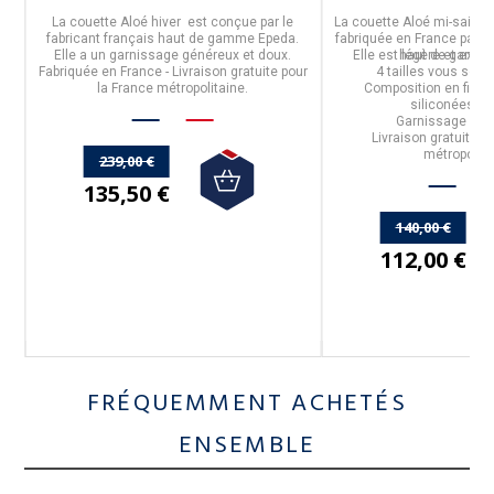
La
couette Aloé hiver
est conçue par le
La
couette Aloé mi-saiso
fabricant français haut de gamme
Epeda
.
fabriquée en
France
par le
m²
Elle a un garnissage généreux et doux.
Elle est légère et ext
haut de gamm
Fabriquée en France - Livraison gratuite pour
4 tailles vous son
r
la France métropolitaine.
Composition
en
fibre
siliconées c
Garnissage de
Livraison gratuite p
métropolita
239,00 €
135,50 €
140,00 €
112,00 €
FRÉQUEMMENT ACHETÉS
ENSEMBLE