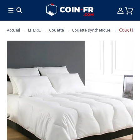
% BONS PLANS
CUISINE
MOBILIER
ART 
Couette B
Accueil
LITERIE
Couette
Couette synthétique