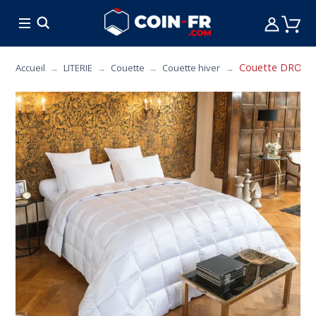
% BONS PLANS
CUISINE
MOBILIER
ART 
Couette DROUAUL
Accueil
LITERIE
Couette
Couette hiver