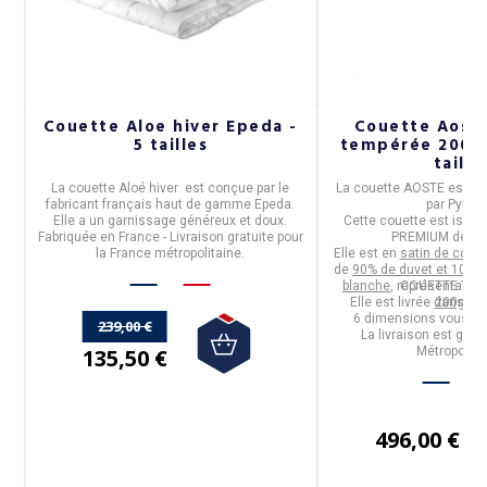
Couette Aloe hiver Epeda -
Couette Aost
5 tailles
tempérée 200g/
s
taille
en
La
couette Aloé hiver
est conçue par le
La
couette AOSTE
est fa
fabricant français haut de gamme
Epeda
.
par
Pyren
²
Elle a un garnissage généreux et doux.
Cette couette est issue 
Fabriquée en France - Livraison gratuite pour
PREMIUM
de la
la France métropolitaine.
Elle est en
satin de coton
de
90% de duvet et 10% d
blanche
, représentant 
COUETTE TEM
Elle est livrée dans so
200g/m
6 dimensions vous so
239,00 €
La livraison est grat
135,50 €
Métropolita
496,00 €