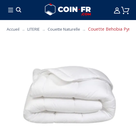
% BONS PLANS
CUISINE
MOBILIER
ART 
Couette Behobia Pyrenex
Accueil
LITERIE
Couette Naturelle