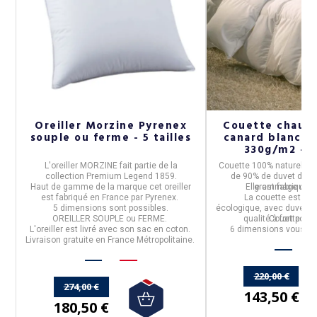
cm
Oreiller Morzine Pyrenex
Couette chaud
souple ou ferme - 5 tailles
canard blanc 
330g/m2 - 6 
n
L'
oreiller MORZINE
fait partie de la
Couette 100% naturelle
c
e
collection
Premium Legend 1859
.
de 90% de duvet
de ca
Haut de gamme de la marque cet oreiller
Elle est fabriquée
grammage de
3
est fabriqué en
France
par
Pyrenex
.
La couette est
nat
5 dimensions sont possibles.
écologique,
avec duvet b
OREILLER SOUPLE ou FERME.
qualité à fort pouvo
Couette cha
L'oreiller est livré avec son sac en coton.
6 dimensions vous so
Livraison gratuite en France Métropolitaine.
220,00 €
274,00 €
143,50 €
180,50 €