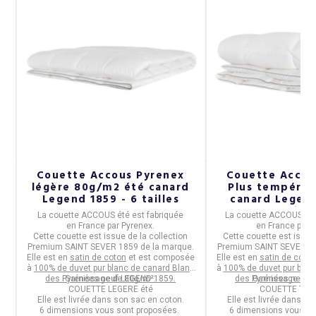
Couette Accous Pyrenex
Couette Accou
légère 80g/m2 été canard
Plus tempéré
Legend 1859 - 6 tailles
canard Legend
taille
La
couette ACCOUS été
est fabriquée
La
couette ACCOUS Pl
en
France
par
Pyrenex
.
en
France
par
P
Cette couette est issue de la collection
Cette couette est issue 
ar
Premium SAINT SEVER 1859
de la marque.
Premium SAINT SEVER 1
Elle est en
satin de coton
et est composée
Elle est en
satin de coton
à
100% de duvet pur blanc de canard Blanc
à
100% de duvet pur blan
des Pyrénées neuf LEGEND 1859.
Garnissage de 80g/m².
des Pyrénées neuf 
Garnissage de 
COUETTE LEGERE été
COUETTE TEM
t-
Elle est livrée dans son sac en coton.
Elle est livrée dans so
6 dimensions vous sont proposées.
6 dimensions vous so