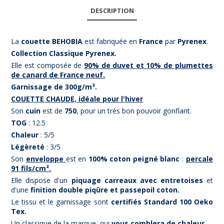
DESCRIPTION
La
couette BEHOBIA
est fabriquée en
France
par
Pyrenex
.
Collection Classique Pyrenex.
Elle est composée de
90% de duvet et 10% de plumettes
de canard de France neuf.
Garnissage de 300g/m².
COUETTE CHAUDE, idéale pour l'hiver
Son
cuin
est de
750
, pour un très bon pouvoir gonflant.
TOG
: 12.5
Chaleur
: 5/5
Légèreté
: 3/5
Son
enveloppe
est en
100% coton peigné blanc
:
percale
91 fils/cm².
Elle dispose d'un
piquage carreaux avec entretoises
et
d'une
finition double piqûre et passepoil coton.
Le tissu et le garnissage sont
certifiés Standard 100 Oeko
Tex.
Un classique de la marque, qui
vous comblera de chaleur.