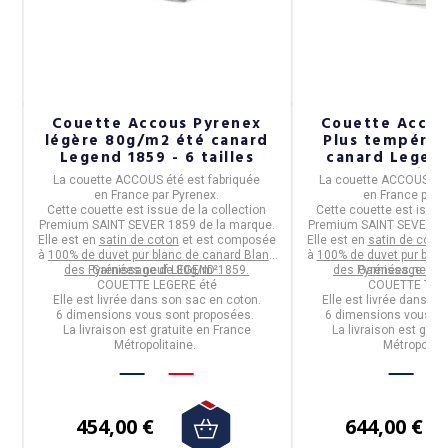
Couette Accous Pyrenex
Couette Accou
légère 80g/m2 été canard
Plus tempéré
Legend 1859 - 6 tailles
canard Legend
taille
La
couette ACCOUS été
est fabriquée
La
couette ACCOUS Pl
en
France
par
Pyrenex
.
en
France
par
P
Cette couette est issue de la collection
Cette couette est issue 
ar
Premium SAINT SEVER 1859
de la marque.
Premium SAINT SEVER 1
Elle est en
satin de coton
et est composée
Elle est en
satin de coton
à
100% de duvet pur blanc de canard Blanc
à
100% de duvet pur blan
des Pyrénées neuf LEGEND 1859.
Garnissage de 80g/m².
des Pyrénées neuf 
Garnissage de 
COUETTE LEGERE été
COUETTE TEM
t-
Elle est livrée dans son sac en coton.
Elle est livrée dans so
6 dimensions vous sont proposées.
6 dimensions vous so
La livraison est gratuite en France
La livraison est grat
Métropolitaine.
Métropolita
454,00 €
644,00 €