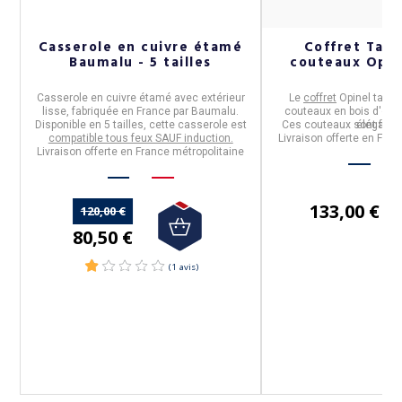
Casserole en cuivre étamé
Coffret Tabl
d
Baumalu - 5 tailles
couteaux Opine
Casserole en cuivre étamé avec extérieur
Le
coffret
Opinel
table 
lisse
, fabriquée en
France
par
Baumalu.
couteaux en bois d'olivi
Disponible en
5 tailles
, cette casserole
est
Ces couteaux sont fabr
éléganc
compatible tous feux SAUF induction.
Livraison offerte en Fran
ée
Livraison offerte en France métropolitaine
133,00 €
120,00 €
80,50 €