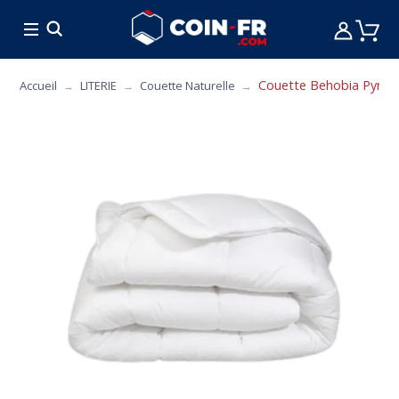
% BONS PLANS
CUISINE
MOBILIER
ART 
Couette Behobia Pyrenex
Accueil
LITERIE
Couette Naturelle