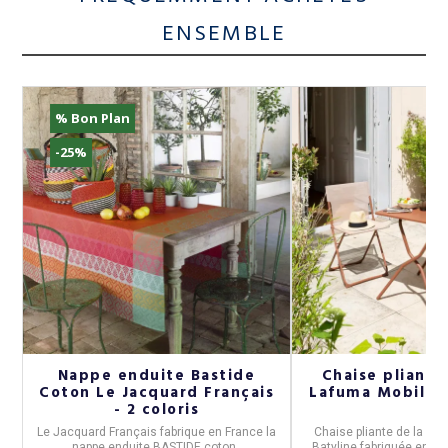
ENSEMBLE
% Bon Plan
-25%
e
Nappe enduite Bastide
Chaise pliant
Coton Le Jacquard Français
Lafuma Mobilier 
- 2 coloris
ce
Le Jacquard Français
fabrique en
France
la
Chaise
pliante
de la col
nappe enduite BASTIDE coton
.
Batyline
fabriquée en
Fr