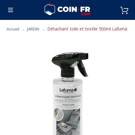
% BONS PLANS
CUISINE
MOBILIER
ART 
Détachant toile et textile 500ml Lafuma Mob
Accueil
JARDIN