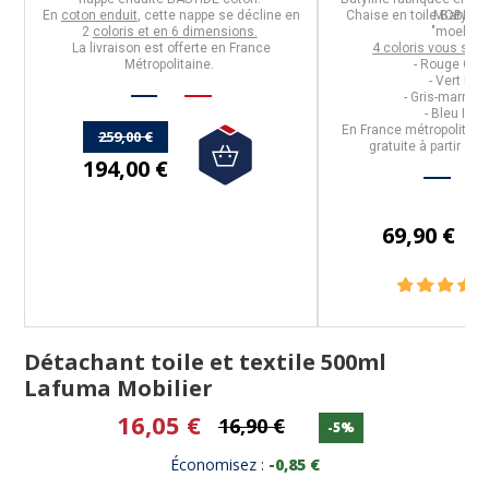
m,
En
coton enduit
, cette nappe se décline en
Chaise en toile Batyline
MOBILIER
2
coloris et en 6 dimensions.
"moelleux
La livraison est offerte en France
4 coloris vous son
Métropolitaine.
- Rouge CA
- Vert MO
- Gris-marron
- Bleu IND
En France métropolitaine,
259,00 €
gratuite à partir de
194,00 €
69,90 €
Détachant toile et textile 500ml
Lafuma Mobilier
16,05 €
16,90 €
-5%
Économisez :
-0,85 €