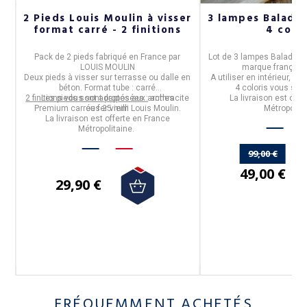
2 Pieds Louis Moulin à visser
3 lampes Balad 
format carré - 2 finitions
4 color
a
Pack de 2 pieds
fabriqué en
France
par
Lot de
3 lampes Balad H1
LOUIS MOULIN
marque françai
Deux pieds à visser sur terrasse ou dalle en
A utiliser en intérieur, c
béton. Format tube : carré
4 coloris vous son
e.
2 finitions vous sont proposées :
Les pieds sont adaptés aux arches
anthracite
La livraison est offe
Premium carrées 25 mm Louis Moulin.
ou fer vieilli
Métropolita
La livraison est offerte en France
Métropolitaine.
99,00 €
49,00 €
29,90 €
FRÉQUEMMENT ACHETÉS