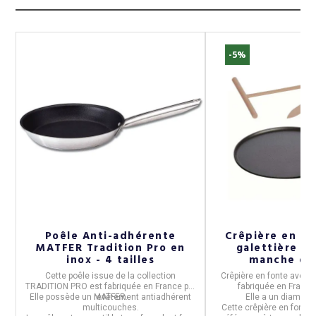
-5%
Poêle Anti-adhérente
Crêpière en f
re
MATFER Tradition Pro en
galettière 3
inox - 4 tailles
manche en
e
Cette
poêle
issue de la collection
Crêpière en fonte
avec m
ur
TRADITION PRO
est fabriquée en
France
par
fabriquée en
France
T
Elle possède un
revêtement antiadhérent
MATFER.
Elle a un
diamètr
multicouches.
Cette
crêpière en fonte