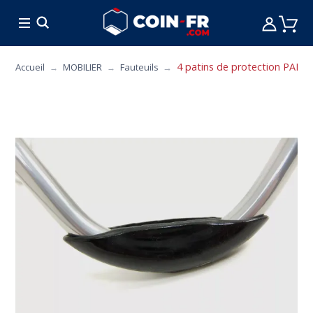
% BONS PLANS
CUISINE
MOBILIER
ART 
4 patins de protection PAPILL
Accueil
MOBILIER
Fauteuils