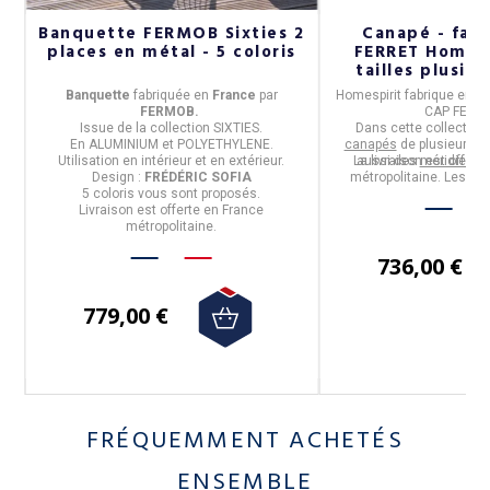
Banquette FERMOB Sixties 2
Canapé - faut
e
places en métal - 5 coloris
FERRET Home Sp
tailles plusieu
en
Banquette
fabriquée en
Franc
e
par
Homespirit
fabrique en
Fr
FERMOB.
CAP FERR
r.
Issue de la
collection SIXTIES.
Dans cette collection,
En
ALUMINIUM et POLYETHYLENE
.
canapés
de plusieurs d
e.
Utilisation
en intérieur et en extérieur.
La livraison est offert
aussi des
méridienne
Design :
FRÉDÉRIC SOFIA
métropolitaine. Les él
5 coloris
vous sont proposés.
collection sont livrés
Livraison est offerte en France
fabricant sur rende
métropolitaine.
chauffeur
736,00 €
779,00 €
FRÉQUEMMENT ACHETÉS
ENSEMBLE